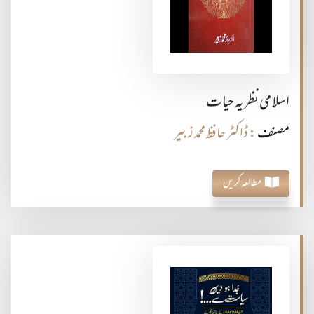
اسلامی نظریہ حیات
مصنف
: ڈاکٹر حا فظ محمد ز بیر
مطالعہ کریں