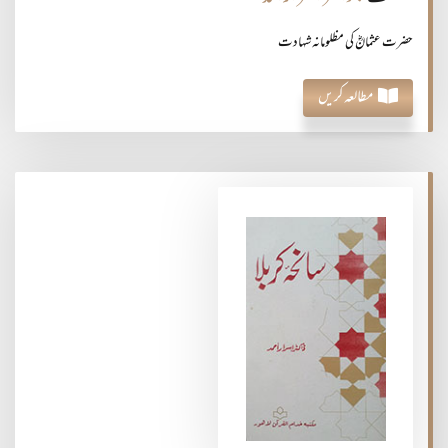
حضرت عثمانؓ کی مظلومانہ شہادت
مطالعہ کریں