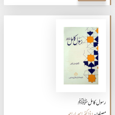
رسول کاملﷺ
مصنف
: ڈاکٹر اسرار احمد