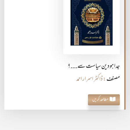
جدا ہو دین سیاست سے....؟
مصنف
: ڈاکٹر اسرار احمد
مطالعہ کریں