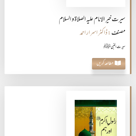
سیرت خیر الانام علیہ الصلاۃ و السلام
مصنف
: ڈاکٹر اسرار احمد
سیرت النبیﷺ
مطالعہ کریں