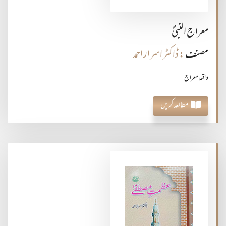
معراج النبیؐ
مصنف
: ڈاکٹر اسرار احمد
واقعۂ معراج
مطالعہ کریں