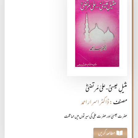
مثیلِ عیسیٰؑ-علیّ مُرتضیٰؓ
مصنف
: ڈاکٹر اسرار احمد
حضرت عیسیٰ اور حضرت علی کی سیرتوں میں مماثلت
مطالعہ کریں