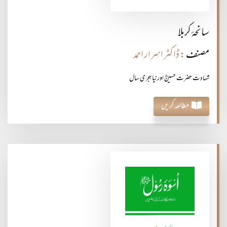
سانحۂ کربلا
مصنف
: ڈاکٹر اسرار احمد
شہادت حضرت حسینؓ اورنیا ہجری سال
مطالعہ کریں