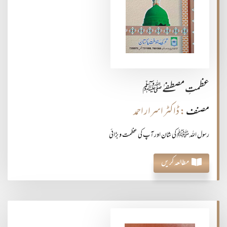
عظمتِ مصطفےٰﷺ
مصنف
: ڈاکٹر اسرار احمد
رسول اللہ ﷺ کی شان اور آپ کی عظمت و بڑائی
مطالعہ کریں