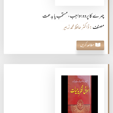
چہرے کا پردہ؛ واجب، مستحب یا بدعت
مصنف
: ڈاکٹر حافظ محمد زبیر
مطالعہ کریں