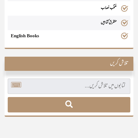
منتخب نصاب
متفرق کتابیں
English Books
تلاش کریں