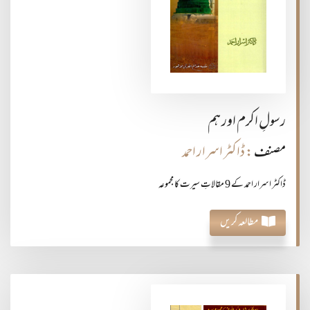
رسولِ اکرم اور ہم
مصنف
: ڈاکٹر اسرار احمد
ڈاکٹر اسرار احمد کے 9 مقالاتِ سیرت کا مجموعہ
مطالعہ کریں