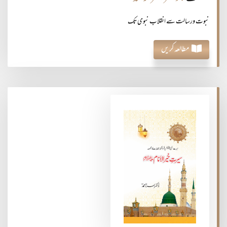
نبوت ورسالت سے انقلاب نبوی تک
مطالعہ کریں