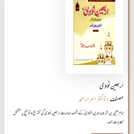
اَربعینِ نَوَوِی
مصنف
: ڈاکٹر اسرار احمد
امام یحیی بن شرف الدّین النّووی ؒ کے مجموعۂ احادیث اَربعین نَوَوِی ؒ کی تشریح و توضیح پر مشتمل
خطاباتِ جمعہ،