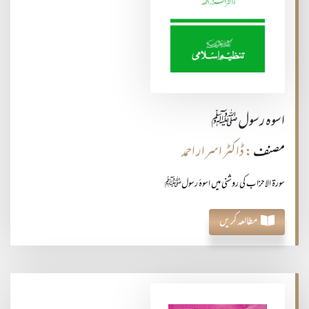
اسوہ رسولﷺ
مصنف
: ڈاکٹر اسرار احمد
سورۃ الاحزاب کی روشنی میں اسوۂ رسولﷺ
مطالعہ کریں