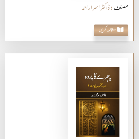
مصنف
: ڈاکٹر اسرار احمد
مطالعہ کریں