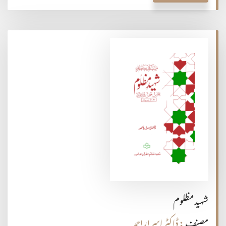
شہید مظلوم
مصنف
: ڈاکٹر اسرار احمد