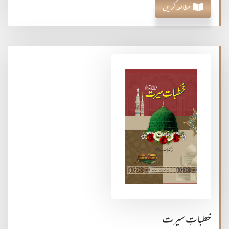
مطالعہ کریں
خطباتِ سیرت