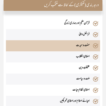
درجہ بندی (کٹیگری) کے لحاظ سے منتخب کریں
قرآن حکیم اور ہمار ی زندگی
فرائض دینی
سنت و سیرت
اسلامی انقلاب
حقیقتِ دین
ملت و سیاست
اسلامی نظامِ حیات
احیائے اسلام اور اسلامی تحریکیں