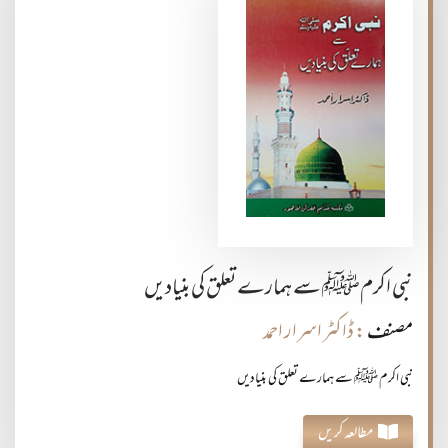
نبی اکرمﷺ سے ہمارے تعلق کی بنیادیں
مصنف
: ڈاکٹر اسرار احمد
نبی اکرم ﷺ سے ہمارے تعلق کی بنیادیں
مطالعہ کریں