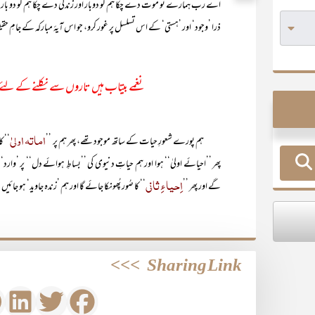
اے رب ہمارے تو موت دے چکا ہم کو دوبار اور زندگی دے چکا ہم کو دو بار۔ 
ذرا ’وجود‘ اور ’ہستی‘ کے اس تسلسل پر غور کرو، جو اس آیۂ مبارکہ کے جامِ حقی
نغمے بیتاب ہیں تاروں سے نکلنے کے لئے 
اماتہ اولیٰ
ہم پورے شعورِ حیات کے ساتھ موجود تھے، پھر ہم پر ’’
‘‘ ک
پھر ’’احیائے اولیٰ‘‘ ہوا اور ہم حیاتِ دنیوی کی ’’بساطِ ہوائے دل‘‘ پر ’وارد‘ 
اِحیاءِ ثانی
گے اور پھر ’’
‘‘ کا صُور پُھونکا جائے گا اور ہم ’زندہ جاوید‘ ہو جائ
>>>
Sharing Link