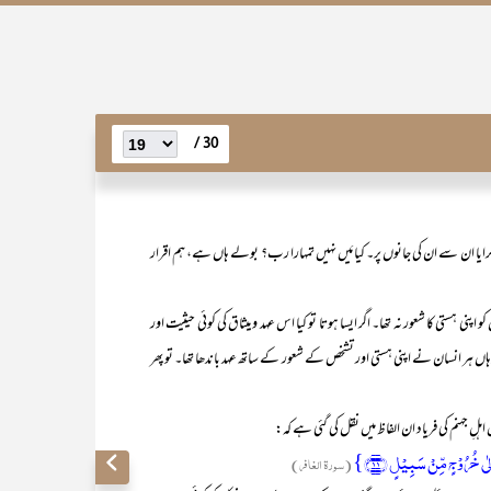
30 /
رایا ان سے ان کی جانوں پر۔ کیا مَیں نہیں تمہارا رب؟ بولے ہاں ہے، ہم اقرار
تی کا شعور نہ تھا۔ اگر ایسا ہوتا تو کیا اس عہد و میثاق کی کوئی حیثیت اور
 وہاں ہر انسان نے اپنی ہستی اور تشخص کے شعور کے ساتھ عہد باندھا تھا۔ تو پھر
ہلِ جہنم کی فریاد ان الفاظ میں نقل کی گئی ہے کہ:
ٰی خُرُوۡجٍ مِّنۡ سَبِیۡلٍ ﴿۱۱﴾}
(سورۃ الغافر)