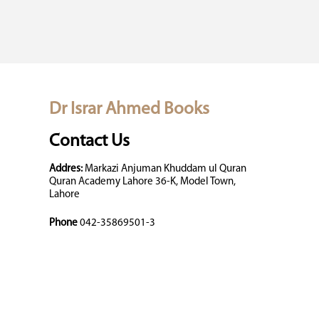
Dr Israr Ahmed Books
Contact Us
Addres:
Markazi Anjuman Khuddam ul Quran
Quran Academy Lahore 36-K, Model Town,
Lahore
Phone
042-35869501-3