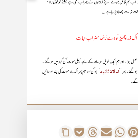
اب ہم قائل ہوئے اپنے گناہوں کے پھر اب بھی ہے نکلنے کو کوئی راہ؟
قت نما سے چھلکا پڑ رہا ہے ؎
اِک ذرا چھیڑ تو دے زخمۂ مضرابِ حیات
ا عمل ہوا۔ اور ہم ایک طویل عرصے کے لیے ’پہلی موت‘ کی گود میں سو گئے۔
اماتۂ ثانیہ
ہو گئے۔ پھر ’’
‘‘ ہو گی اور ہم پھر اک بار موت کی نیند سو جائیں
یں گے۔