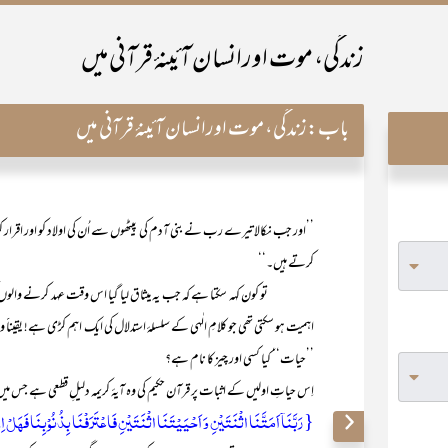
زندگی، موت اورانسان آئینۂ قرآنی میں
باب:
زندگی، موت اورانسان آئینۂ قرآنی میں
’’اور جب نکالا تیرے رب نے بنی آدم کی پیٹھوں سے اُن کی اولاد کو اور اقرار ک
کرتے ہیں۔‘‘
تو کون کہہ سکتا ہے کہ جب یہ میثاق لیا گیا اس وقت عہد کرنے والوں کو اپنی ہس
اہمیت ہو سکتی تھی جو کلامِ الٰہی کے سلسلۂ استدلال کی ایک اہم کڑی ہے! یقیناََ
’’حیات‘‘ کیا کسی اور چیز کا نام ہے؟
اِس حیاتِ اولیں کے اثبات پر قرآن حکیم کی وہ آیۂ کریمہ دلیلِ قطعی ہے جس میں ا
{ رَبَّنَاۤ اَمَتَّنَا اثۡنَتَیۡنِ وَ اَحۡیَیۡتَنَا اثۡنَتَیۡنِ فَاعۡتَرَفۡنَا بِذُنُوۡبِنَا فَہَلۡ اِل