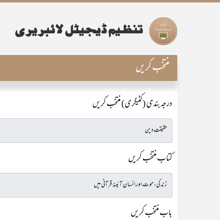
منتخب کریں
درجہ بندی (کٹیگری) منتخب کریں
کتاب منتخب کریں
باب منتخب کریں