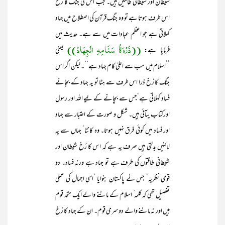
شیطان اور شیطانی طاقتیں ہیں۔ جب اس کی جنگ کا رُخ
اس طرف ہوتا ہے تو وہ جنگ قرآن کی اصطلاح میں جہاد
کہلاتی ہے جو اعظم عبادات میں سے ہے۔ حدیث میں
((ذَرْوَۃُ سَنَامِہِ الْجِہَادُ))
فرمایا ہے:
یعنی
’’اسلام میں سب سے اعلیٰ کام جہاد ہے‘‘۔ لیکن اگر اس
جنگ کا رُخ ذرا اس طرف سے ہٹا تو یہ جہاد کے بجائے
فساد کہلاتی ہے‘جس سے بچانے کے لیے اللہ اور رسول
اورکتاب یںآئی ہیں۔ شکل و صورت کے اعتبار سے جہاد
اور فساد میں کوئی فرق نہیں ہوتا۔ وہ کانٹا‘ جہاں سے یہ
لائنیں بدلتی ہیں صرف یہ ہے کہ اس کا رُخ شیطان اور
شیطانی طاقتوں کی طرف ہے تو جہاد ہے ورنہ فساد۔ دو
قومی نظریہ‘ جس نے پاکستان بنوایا ‘اسی اجمال کی عملی
تفصیل تھی کہ کلمہ ٔ اسلام کے ماننے والے ایک متحد قوم
ہیں اور نہ ماننے والے دوسری قوم۔ ان کے جہاد کا رُخ