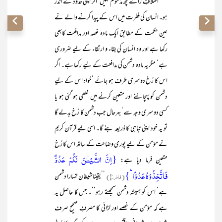
اختلافِ رائے کچھ مذموم نہیں‘ اگر اپنی حدود کے اندر
ہو۔ انسان کی فطرت میں اس کے پیدا کرنے والے نے
عین حکمت کے مطابق ایک مادہ غصہ اور مدافعت کابھی
رکھا ہے اور وہ انسان کی بقاء و ارتقاء کے لیے ضروری
ہے‘ مگر یہ مادہ دشمن کی مدافعت کے لیے رکھا ہے۔ اگر
اس کا رُخ دوسری طرف ہو جائے ‘خواہ اس کے لیے
دشمن کو پہچاننے اور متعین کرنے میں غلطی ہو گئی ہو یا
کسی دوسری وجہ سے‘ بہرحال جب دشمن کا رُخ بدلے گا
تو یہ خود اپنی تباہی کا ذریعہ بنے گا۔ اسی لیے قرآن کریم
نے مؤمن کے لیے پوری وضاحت کے ساتھ اس کا رُخ
{اِنَّ الشَّیۡطٰنَ لَکُمۡ عَدُوٌّ
متعین فرما دیا ہے:
فَاتَّخِذُوۡہُ عَدُوًّا ؕ}
(فاطر:۶)
’’یقیناشیطان تمہارا دشمن
ہے‘ اس کو ہمیشہ دشمن سمجھتے رہو‘‘۔ جس کا حاصل یہ
ہے کہ مؤمن کے غصے اور لڑائی کا مصرفِ صحیح صرف