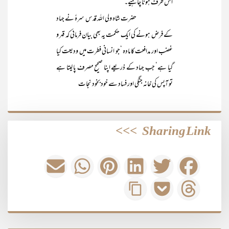
اس طرف ہونا چاہیے۔
حضرت شاہ ولی اللہ قدس سرہٗ نے جہاد
کے فرض ہونے کی ایک حکمت یہ بھی بیان فرمائی کہ قہر و
غضب اور مدافعت کا مادہ ‘جو انسانی فطرت میں ودیعت کیا
گیا ہے‘ جب جہاد کے ذریعے اپنا صحیح مصرف پا لیتا ہے
تو آپس کی خانہ جنگی اور فساد سے خودبخود نجات
>>>
Sharing Link