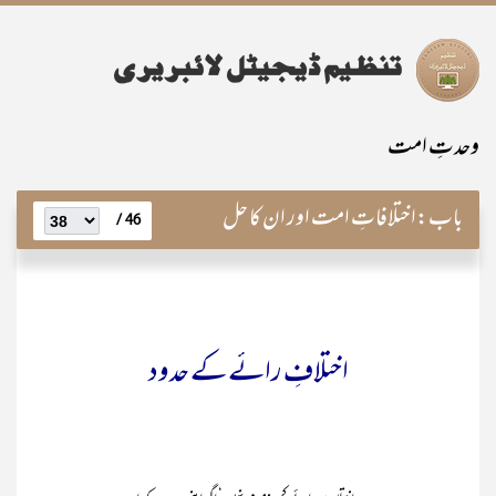
وحدتِ امت
باب:
اختلافاتِ امت اور ان کا حل
46 /
اختلافِ رائے کے حدود