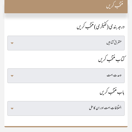
منتخب کریں
درجہ بندی (کٹیگری) منتخب کریں
کتاب منتخب کریں
باب منتخب کریں