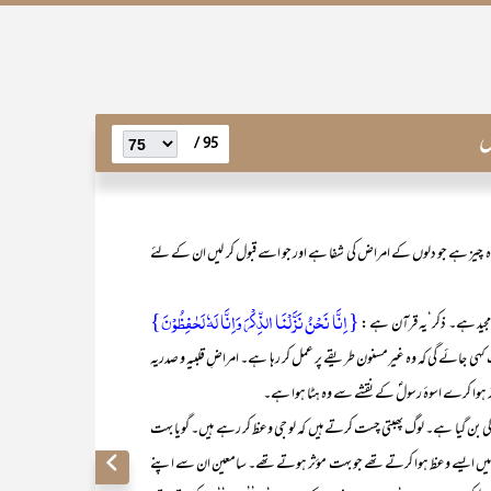
ں
95 /
ز ہے جو دلوں کے امراض کی شفا ہے اور جو اسے قبول کر لیں ان کے لئے
{ اِنَّا نَحْنُ نَزَّلْنَا الذِّکْرَ وَاِنَّا لَہٗ لَحٰفِظُوْنَ}
ید ہے۔ ذکر‘یہ قرآن ہے :
ی جائے گی کہ وہ غیرمسنون طریقے پر عمل کر رہا ہے۔ امراضِ قلبیہ و صدریہ
ثر ہوا کرے اسوۂ رسولؐ کے نقشے سے وہ ہٹا ہوا ہے۔
 ہے۔ لوگ پھبتی چست کرتے ہیں کہ لو جی وعظ کر رہے ہیں۔ گویا بہت
 میں ایسے وعظ ہوا کرتے تھے جو بہت مؤثر ہوتے تھے۔ سامعین ان سے اپنے