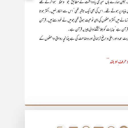
تھی۔لیکن ہمارے ہاں ‘میری یادداشت کے مطابق ‘جو ’’وعظ‘‘ ہوا کرتے تھے
‘‘ کی بنیاد پر ہوتے تھے۔ اس کی بھی ایک تاثیر تھی‘ اس سے انکار نہیں۔اکثر ہوتا
ے زمانے میں اکثر وعظوں کی یہی نوعیت ہوتی تھی جو میں نے خود سنے ہیں۔قرآن
قرآن ہے‘ جذبات کو جلا بخشنے والی چیز یہ قرآن ہے۔
ہ اور اعلیٰ و ارفع ترجمانی اور وضاحت کی ہے چنانچہ روایتی واعظوں کے
 حرف ِاو بلند ‘‘