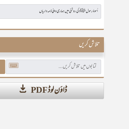
تلاش کریں
ڈاؤن لوڈ PDF