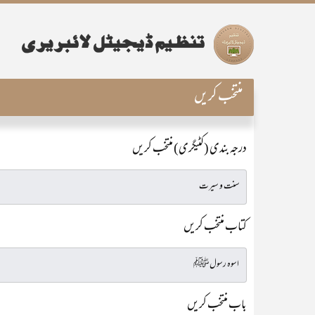
منتخب کریں
درجہ بندی (کٹیگری) منتخب کریں
کتاب منتخب کریں
باب منتخب کریں