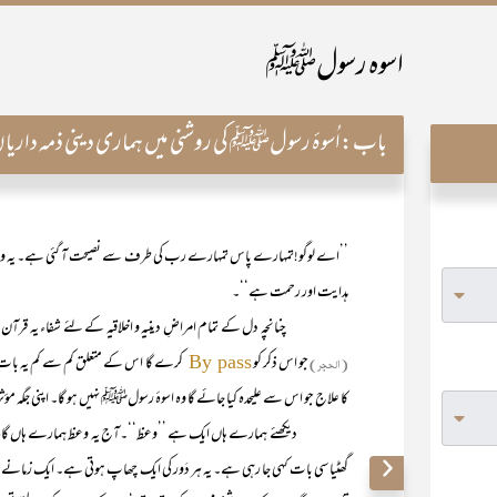
اسوہ رسولﷺ
باب:
اُسوۂ رسولﷺ کی روشنی میں ہماری دینی ذمہ داریا
’’اے لوگو!تمہارے پاس تمہارے رب کی طرف سے نصیحت آ گئی ہے۔ یہ وہ چی
ہدایت اور رحمت ہے‘‘۔
چنانچہ دل کے تمام امراضِ دینیہ و اخلاقیہ کے لئے شفاء یہ قرآن مج
(الحجر)
جو اس ذکر کو
کرے گا اس کے متعلق کم سے کم یہ بات کہ
By pass
کا علاج جو اس سے علیحدہ کیا جائے گا وہ اسوۂ رسولﷺ نہیں ہو گا۔ اپنی جگہ مؤ
دیکھئے ہمارے ہاں ایک ہے ’’وعظ‘‘۔آج یہ وعظ ہمارے ہاں گالی بن گیا
گھٹیا سی بات کہی جا رہی ہے۔ یہ ہر دَور کی ایک چھاپ ہوتی ہے۔ ایک زمانے