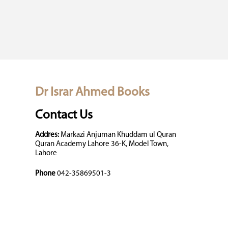
Dr Israr Ahmed Books
Contact Us
Addres:
Markazi Anjuman Khuddam ul Quran
Quran Academy Lahore 36-K, Model Town,
Lahore
Phone
042-35869501-3