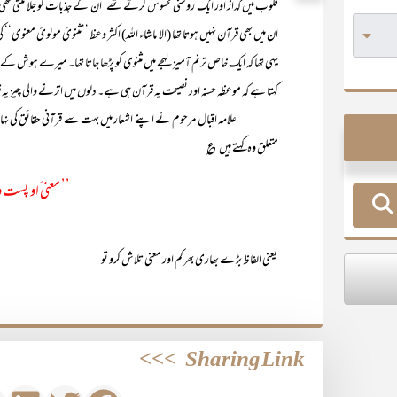
قلوب میں گداز اور ایک روشنی محسوس کرتے تھے‘ ان کے جذبات کو جلا ملتی 
ان میں بھی قرآن نہیں ہوتا تھا (الا ماشاء اللہ) اکثر وعظ ’’مثنویٔ مولویٔ معنوی
یہی تھا کہ ایک خاص ترنم آمیز لہجے میں مثنوی کو پڑھا جاتا تھا۔ میرے ہوش ک
کہتا ہے کہ موعظہ حسنہ اور نصیحت یہ قرآن ہی ہے۔ دلوں میں اترنے والی چیز یہ 
علامہ اقبال مرحوم نے اپنے اشعار میں بہت سے قرآنی حقائق کی نہایت عمد
متعلق وہ کہتے ہیں ؏
’’ معنی ٔاو پست و
یعنی الفاظ بڑے بھاری بھرکم اور معنی تلاش کرو تو
>>>
Sharing Link