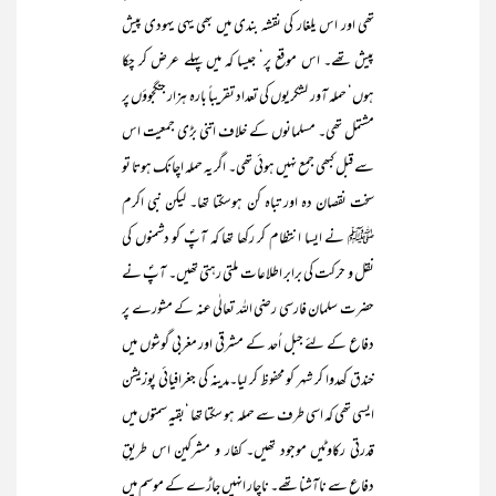
تھی اور اس یلغار کی نقشہ بندی میں بھی یہی یہودی پیش
پیش تھے۔ اس موقع پر‘ جیسا کہ میں پہلے عرض کر چکا
ہوں‘ حملہ آور لشکریوں کی تعداد تقریباً بارہ ہزار جنگجوؤں پر
مشتمل تھی۔ مسلمانوں کے خلاف اتنی بڑی جمعیت اس
سے قبل کبھی جمع نہیں ہوئی تھی۔ اگر یہ حملہ اچانک ہوتا تو
سخت نقصان دہ اور تباہ کن ہوسکتا تھا۔ لیکن نبی اکرم
ﷺ نے ایسا انتظام کر رکھا تھا کہ آپؐ کو دشمنوں کی
نقل و حرکت کی برابر اطلاعات ملتی رہتی تھیں۔ آپؐ نے
حضرت سلمان فارسی رضی اللہ تعالٰی عنہ کے مشورے پر
دفاع کے لئے جبل اُحد کے مشرقی اور مغربی گوشوں میں
خندق کھدوا کر شہر کو محفوظ کر لیا۔مدینہ کی جغرافیائی پوزیشن
ایسی تھی کہ اسی طرف سے حملہ ہو سکتا تھا ‘بقیہ سمتوں میں
قدرتی رکاوٹیں موجود تھیں۔ کفار و مشرکین اس طریقِ
دفاع سے ناآشنا تھے۔ ناچار انہیں جاڑے کے موسم میں