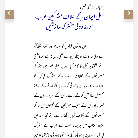
بندیاں کر رکھی تھیں۔
اہل ایمان کے خلاف مشرکین عرب
اور یہود کی مشترکہ سازشیں
ان دونوں قبیلوں کو اسلام اور حضور‘ﷺ
سے دلی عداوت تو پہلے ہی سے تھی۔ مدینہ سے جلاوطنی
نے جلتی پر تیل کا کام کیا اور یہ قبیلے خیبر میں بیٹھ کر
مسلمانوں کے خلاف عرب کے مشرک قبائل کو
بھڑکانے اور مدینہ پر چڑھائی کرنے پر اکسانے کے لئے
مسلسل سازشیں کرتے رہے۔ ان کے سردار‘ ان کے
شعراء اور ان کے خطیب مشرکین کے قبیلوں میں جا کر
مسلمانوں کے خلاف زہر اگلتے رہے۔ چنانچہ ۵ھ میں
غزوۂ احزاب میں ہر چہار سمت سے عرب کے مشرک
قبائل نے مدینہ پر جو یلغار کی وہ انہی یہود کی سازش کا نتیجہ