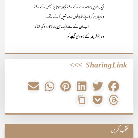
ایک طویل محاصرے کے لئے مجبور ہونا پڑا‘ جس کے لئے
وہ تیار ہو کر اپنے ٹھکانوں سے نہیں آئے تھے۔
اب ان کے لئے ایک ہی چارۂ کار رہ گیا تھا کہ
وہ بنوقریظہ کے یہودی قبیلے کو
>>>
Sharing Link
منتخب کریں