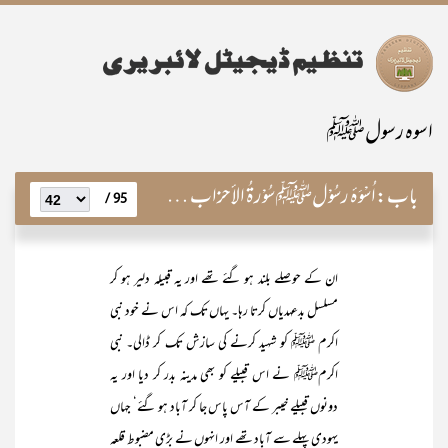
اسوہ رسولﷺ
باب:
اُسْوَۂ رسُوْلﷺ سُوْرۃُ الأحزاب کے تیسرے۳ رکُوع کی روشنی میں
95 /
ان کے حوصلے بلند ہو گئے تھے اور یہ قبیلہ دلیر ہو کر
مسلسل بدعہدیاں کرتا رہا۔ یہاں تک کہ اس نے خود نبی
اکرم ﷺ کو شہید کرنے کی سازش تک کر ڈالی۔ نبی
اکرمﷺ نے اس قبیلے کو بھی مدینہ بدر کر دیا اور یہ
دونوں قبیلے خیبر کے آس پاس جا کر آباد ہو گئے‘ جہاں
یہودی پہلے سے آباد تھے اور انہوں نے بڑی مضبوط قلعہ