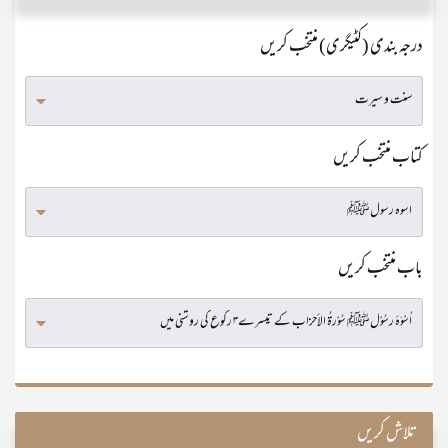
درجہ بندی (کٹیگری) منتخب کریں
کتاب منتخب کریں
باب منتخب کریں
تلاش کریں