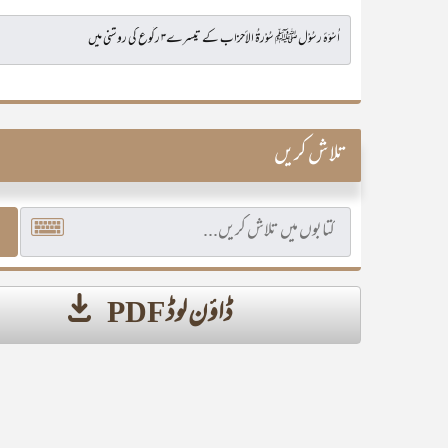
تلاش کریں
ڈاؤن لوڈ PDF