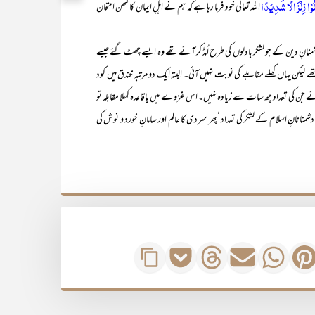
ُوْا زِلْزَالًا شَدِیْدًا
اللہ تعالیٰ خود فرما رہا ہے کہ ہم نے اہلِ ایمان کا کٹھن امتحان
ن کے جو لشکر بادلوں کی طرح اُمڈ کر آئے تھے وہ ایسے چھٹ گئے جیسے
ھے لیکن یہاں کھلے مقابلے کی نوبت نہیں آئی۔ البتہ ایک دو مرتبہ خندق میں کود
ئے جن کی تعداد چھ سات سے زیادہ نہیں۔ اس غزوے میں باقاعدہ کھلا مقابلہ تو
 دشمنانانِ اسلام کے لشکر کی تعداد ‘پھر سردی کا عالم اور سامانِ خورد و نوش کی