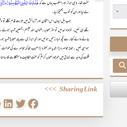
ھُنَالِکَ ابْتُلِیَ الْمُؤْمِنُوْنَ وَزُلْزِل
سخت تھا۔ وہی انداز اور اسلوب یہاں ہے کہ
لے لیا اور ان کو خوب جھنجوڑ لیا۔
جب اہل ایمان اس امتحان اور آزمائش میں ثابت قدم نکلے تو دشمنانِ دی
تھے ہی نہیں۔ غزوۂ احد میں تو ستر صحابہ رضوان اللہ علیہم اجمعین شہید ہوئے ت
جانے والے کفار سے کچھ مبارزتیں ہوئیں اور تیراندازی سے چند صحابہؓ شہید ہو
ہوا ہی نہیں ۔ البتہ محاصرہ بڑا شدید اور خطرہ بڑا مہیب تھا کہ محاصرے کی طوالت‘
قلت کی وجہ سے خندق میں موجود صحابہ کرامؓ کو سخت تکالیف و مشکلات کا سامنا
>>>
Sharing Link