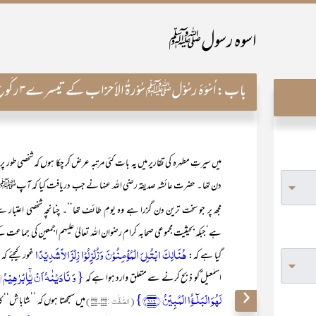
اسوہ رسولﷺ
باب:
اُسْوَۂ رسُوْلﷺ سُوْرۃُ الأحزاب کے تیسرے۳ رکُوع کی روشنی میں
میں سیرتِ مطہرہ کی تقاریر میں یہ بات کئی مرتبہ عرض کر چکا ہوں کہ شخص
دن تھا ۔ حضرت عائشہ صدیقہ رضی اللہ عنہا نے جب دریافت کیا کہ آپﷺ پر 
مجھ پر جو سخت ترین دن گزرا ہے وہ یومِ طائف تھا‘‘۔ چنانچہ شخصی اعتبار
ہے‘جبکہ بحیثیت مجموعی صحابہ کرام رضوان اللہ تعالیٰ علیہم اجمعین کی جماعت ک
ھُنَالِکَ ابْتُلِیَ الْمُؤْمِنُوْنَ وَزُلْزِلُوْا زِلْزَالاًشَدِیْدًا
گیا ہے کہ:
غور کیجئے ک
اسمٰعیل ؑکو ذبح کرنے سے متعلق وارد ہوا ہے کہ
لَہُوَ الۡبَلٰٓـؤُا الۡمُبِیۡنُ ﴿۱۰۶﴾}
(الصّٰفّٰت :۱۰۴۔۱۰۶)
میں سمجھتا ہوں کہ ’’شاباش‘‘ ک