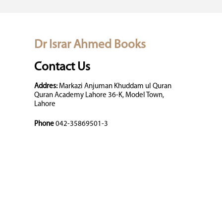
Dr Israr Ahmed Books
Contact Us
Addres:
Markazi Anjuman Khuddam ul Quran
Quran Academy Lahore 36-K, Model Town,
Lahore
Phone
042-35869501-3