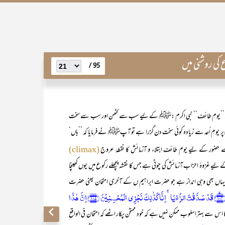
95 /
ی طور پر ’’یومِ طائف‘‘ نبی اکرم :ﷺ کے لیے سب سے کٹھن اور سب سے سخت
یومِ اُحد سے زیادہ کوئی سخت دن گزرا ہے تو آپﷺ نے فرمایا کہ ’’ہاں‘
 سے حضور کے لیے یوم طائف ابتلاء و آزمائش کا نقطۂ عروج
(climax)
ے لیے غزوۂ احزاب آزمائش کی چوٹی ہے جس کا نقشہ پچھلے رکوع میں یوں کھینچا
ہ یہاں بھی وہی انداز ہے جو حضرت ابراہیم ں کے آخری امتحان یعنی حضرت
{ وَ نَادَیۡنٰہُ اَنۡ یّٰۤاِبۡرٰہِیۡمُ ﴿۱۰۴﴾ۙقَدۡ صَدَّقۡتَ الرُّءۡیَا ۚ اِنَّا کَذٰلِکَ نَجۡزِی الۡمُحۡسِنِیۡنَ ﴿۱۰۵﴾اِنَّ ہٰذَا
ا اس سے بہتراسلوب ممکن نہیں ہے کہ خود ممتحن پکار اٹھے کہ امتحان فی الواقع