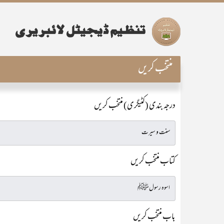
منتخب کریں
درجہ بندی (کٹیگری) منتخب کریں
کتاب منتخب کریں
باب منتخب کریں