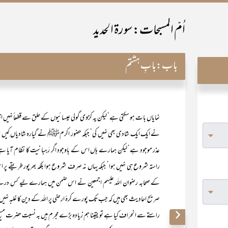
اُمّ المسبحات: سورۃ الحدید
باب:
بابِ ہشتم
نمایاں بات ہو سکتی ہے‘ لیکن یہ کڑوی گولی عیسائیوں کے حلق سے قطعاً نہیں اترت
نے ایک ایک شادی بھی نہیں کی‘ جبکہ حضور اکرمﷺ نے گیارہ شادیاں کیں او
عذر موجود ہے‘ لیکن ہمارے ہاں اس کے باوجود اگر رَہبانیت کا نظام آیا ہے ت
راستہ شروع ہی نہیں ہوا‘ جبکہ یہاں نہ صرف شروع ہوا بلکہ بھرپور طریق
کے صحابہ رضوان اللہ علیہم اجمعین نے اس ضمن میں ہمارے لیے کس درجے
صریح احادیث بھی ہیں کہ جب تک پورے کرۂ ارضی پر اللہ کے دین کا غلبہ نہیں 
راستے سے انحراف کیا ہے تو یقینا ہم زیادہ بڑے مجرم ہیں بہ نسبت حضرت مسیح