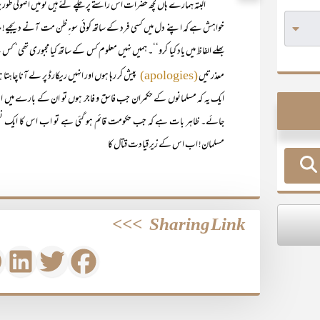
البتہ ہمارے ہاں کچھ حضرات اس راستے پر چلے گئے ہیں تو میں اصولی طور پر
خواہش ہے کہ اپنے دل میں کسی فرد کے ساتھ کوئی سوءِ ظن مت آنے دیجیے! 
بھلے الفاظ میں یاد کیا کرو‘‘۔ ہمیں نہیں معلوم کس کے ساتھ کیا مجبوری تھی‘ ک
معذرتیں
پیش کر رہا ہوں اور انہیں ریکارڈ پر لے آنا چاہتا
(apologies)
ایک یہ کہ مسلمانوں کے حکمران جب فاسق و فاجر ہوں تو ان کے بارے میں اس
جائے۔ ظاہر بات ہے کہ جب حکومت قائم ہو گئی ہے تو اب اس کا ایک نظم
مسلمان! اب اس کے زیر قیادت قتال کا
>>>
Sharing Link