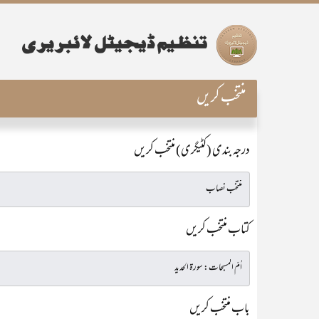
منتخب کریں
درجہ بندی (کٹیگری) منتخب کریں
کتاب منتخب کریں
باب منتخب کریں