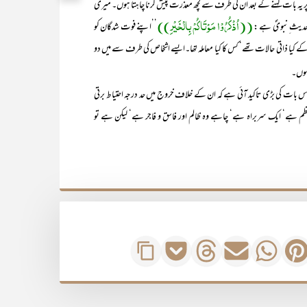
 یہ بات کہنے کے بعد ان کی طرف سے کچھ معذرت پیش کرنا چاہتا ہوں۔ میری
((اُذْکُرُوْا مَوْتَاکُمْ بِالْخَیْرِ))
حدیث ِنبویؐ ہے :
’’اپنے فوت شدگان کو
س کے کیا ذاتی حالات تھے‘ کس کا کیا معاملہ تھا۔ایسے اشخاص کی طرف سے میں دو
 ہوں۔
 بات کی بڑی تاکید آئی ہے کہ ان کے خلاف خروج میں حد درجہ احتیاط برتی
 ہے‘ ایک سربراہ ہے‘ چاہے وہ ظالم اور فاسق و فاجر ہے‘ لیکن ہے تو