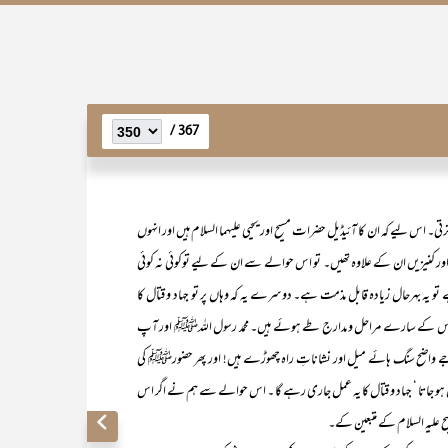
367 /
ی۔ اس لیے کہ ان کا آئیڈیل حضرات مسیح اور یحیی علیہما السلام ہیں اور انہوں
ر کنیزیں ان کے علاوہ تھیں۔ تو اس حوالے سے ان کے لیے توکوئی نہ کوئی
و یہ بہرحال زیادہ قابل مذمت ہے۔ دوسرے یہ کہ وہاں پر تو جہاد و قتال کا
ے پر اس کے سارے مراحل و مدارج طے ہوئے ہیں۔ محمد رسول اللہﷺ اور آپ
 واضح سنگ ہائے میل اور نشاناتِ راہ چھوڑے ہیں! اور پھر حضورﷺ کی
ہو جاتا ‘ جہاد و قتال کا یہ عمل جاری رہے گا ۔ اس حوالے سے ہم نے اگر اس
 علیہ السلام کے متبعین کے۔