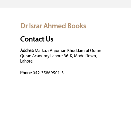
Dr Israr Ahmed Books
Contact Us
Addres:
Markazi Anjuman Khuddam ul Quran
Quran Academy Lahore 36-K, Model Town,
Lahore
Phone
042-35869501-3