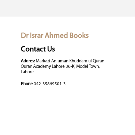
Dr Israr Ahmed Books
Contact Us
Addres:
Markazi Anjuman Khuddam ul Quran
Quran Academy Lahore 36-K, Model Town,
Lahore
Phone
042-35869501-3