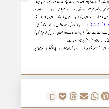
کر جائے۔ یعنی بہت زیادہ خوف زدہ‘ بہت زیادہ ڈرنے والا۔ اور ’’ رَہبانیت‘‘
 گویا یہ بطور اسم علم ہے۔جبکہ رَہب سے اسم فاعل ’’راہب‘‘ ہے اور اس
کا مطلب ہے راہبوں کا طریقہ‘ راہبوں کا مسلک‘ راہبوں کاانداز۔ تو ’’
انِیَّۃَۨ ابۡتَدَعُوۡہَا }
’’اوررہبانیت کی بدعت انہوں نے خود اختیار کر لی۔‘‘
 کے راستے سے ہٹ کر کوئی راستہ نکالے اور شیطان انسان کی تما م تر توجہ کو
ہ انسان اپنی نفس کشی پرآمادہ ہو جائے۔
اس کے بغیر تو ظاہر بات ہے کہ انسان بھلائی اور نیکی کا کوئی کام کر ہی نہیں