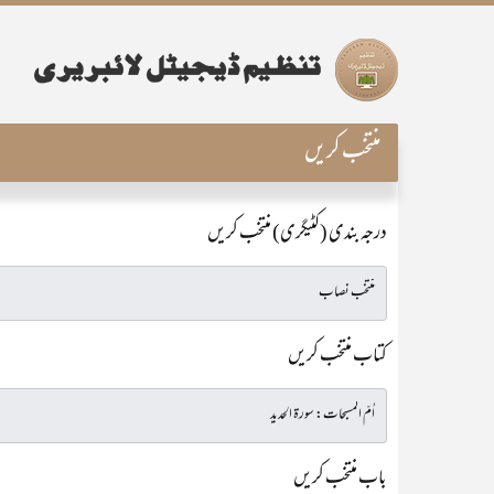
منتخب کریں
درجہ بندی (کٹیگری) منتخب کریں
کتاب منتخب کریں
باب منتخب کریں