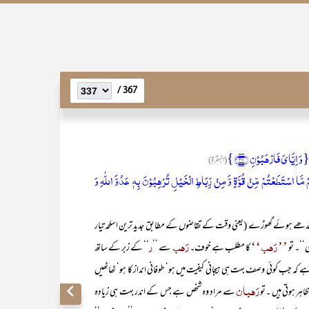
367 /
وَ اِیَّایَ فَارۡہَبُوۡنِ ﴿۴۰﴾}
(البقرۃ)
 مَّا اسۡتَطَعۡتُمۡ مِّنۡ قُوَّۃٍ وَّ مِنۡ رِّبَاطِ الۡخَیۡلِ تُرۡہِبُوۡنَ بِہٖ عَدُوَّ اللّٰہِ وَ
ھے ہوئے گھوڑے (یعنی وقت کے تقاضوں کے مطابق جدید ترین اسلحہ تیار
’’ رَہب‘‘
رَہب
ر
ی‘‘۔ تو
کا مطلب ہے خوف۔
سے ’’
‘‘ کے زبر کے ساتھ
ہے کہ جب کوئی وصف بہت ہی ہیجانی کیفیت میں ہو‘ طوفانی انداز کا ہو‘ ٹھاٹھیں
رَھبان
اہر ہوتی ہیں ۔تو
سے مراد وہ شخص ہے جس کے اندر بہت ہی زیادہ