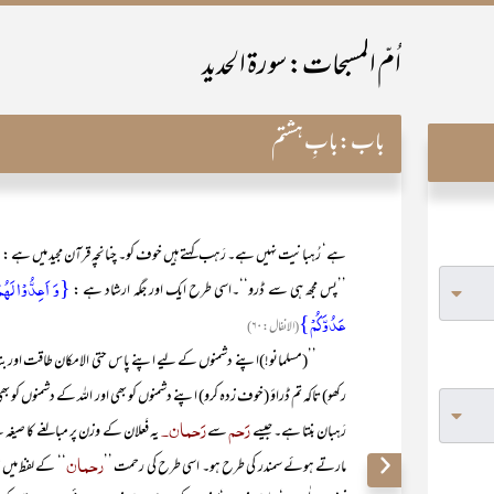
اُمّ المسبحات: سورۃ الحدید
باب:
بابِ ہشتم
{
ہے‘ رُہبانیت نہیں ہے۔ رَہب کہتے ہیں خوف کو۔ چنانچہ قرآن مجید میں ہے :
{وَ اَعِدُّوۡا لَہُمۡ
’’پس مجھ ہی سے ڈرو‘‘۔اسی طرح ایک اور جگہ ارشاد ہے :
عَدُوَّکُمۡ}
(الانفال:۶۰)
’’(مسلمانو!)اپنے دشمنوں کے لیے اپنے پاس حتی الامکان طاقت اور بند
رکھو) تاکہ تم ڈراؤ (خوف زدہ کرو) اپنے دشمنوں کو بھی اور اللہ کے دشمنوں کو بھ
رَحم
رَحمان۔
رَہبان بنتا ہے۔ جیسے
سے
یہ فَعلان کے وزن پر مبالغے کا صیغہ 
رحمان
مارتے ہوئے سمندر کی طرح ہو۔ اسی طرح کی رحمت ’’
‘‘ کے لفظ میں ظ