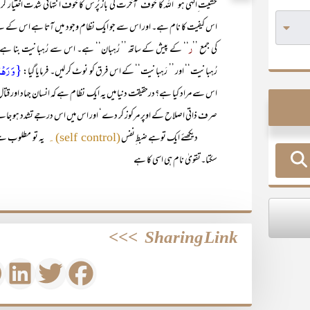
خشیت ِالٰہی ہو‘ اللہ کا خوف‘ آخرت کی باز پُرس کا خوف انتہائی شدت اختیار 
اس کیفیت کا نام ہے۔ اور اس سے جو ایک نظام وجود میں آتا ہے اس کے لیے
ر
کی جمع ’’
‘‘ کے پیش کے ساتھ ’’ رُہبان‘‘ ہے۔ اس سے رُہبانیت بنا ہے جس 
{وَ رَہۡبَ
رُہبانیت‘‘ اور ’’ رَہبانیت‘‘ کے اس فرق کو نوٹ کر لیں۔ فرمایا گیا:
اس سے مراد کیا ہے؟درحقیقت دنیا میں یہ ایک نظام ہے کہ انسان جہاد اور قتال
صرف ذاتی اصلاح کے اوپر مرکوز کر دے‘ اور اس میں اس درجے تشدد ہو جائے ک
دیکھئے ایک توہے ضبط ِنفس
یہ تو مطلوب ہے‘ 
(self control)۔
سکتا۔تقویٰ نام ہی اسی کا ہے
>>>
Sharing Link