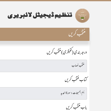
منتخب کریں
درجہ بندی (کٹیگری) منتخب کریں
کتاب منتخب کریں
باب منتخب کریں