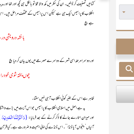
کتابیں تصنیف کر ڈالیں۔ ان کی نظر میں مکہ والا محمدؐ تو بالکل ہی کچھ اور تھا اور 
انقلاب کا پراسیس ایک ہی ہے‘ لیکن اس پراسیس کے مختلف مراحل ہیں۔ اس ان
ہے ؏
با نشہ درویشی در 
اور دوسرا مرحلہ اسی شعر کے دوسرے مصرعے میں یوں بیان کر دیا ؏
چوں پختہ شوی خود را
ظاہر ہے اس کے بغیر کوئی انقلاب آ ہی نہیں سکتا۔
یہ ہے اصل میں اسلامی انقلاب کا پراسیس جو اس آیت میں بڑے واشگاف الفا
{وَ اَنۡزَلۡنَا الۡحَدِیۡدَ
اور میزان اتارے جانے کا ذکر کرنے کے بعد فرمایا:
آئیاں‘ پنجواں آیا ڈنڈا‘‘۔ اس ڈنڈے کی اپنی اہمیت و ضرورت ہے۔کیا قرآ