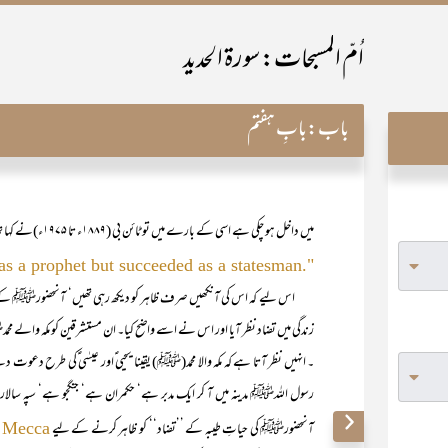
اُمّ المسبحات: سورۃ الحدید
باب:
بابِ ہفتم
میں داخل ہو چکی ہے اسی کے بارے میں تو ٹائن بی (۱۸۸۹ء تا ۱۹۷۵ء)نے کہا تھا :
".Muhammad failed as a prophet but succeeded as a statesman"
اس لیے کہ اس کی آنکھیں صرف ظاہر کو دیکھ رہی تھیں‘ آنحضورﷺ کے من
زندگی میں تضاد نظر آیا اور اس نے اسے واضح کیا۔ ان مستشرقین کو مکہ والے مح
۔ انہیں نظر آتا ہے کہ مکہ والا محمد(ﷺ) یقینا یحیی ؑاور عیسٰی ؑکی طرح دعوت دے
آنحضورﷺ کی حیاتِ طیبہ کے ’’تضاد‘‘ کو ظاہر کرنے کے لیے
 Mecca