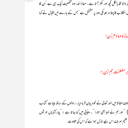
مدینہ والا محمدؐ بالکل کچھ اور نظر آتا ہے۔ معاذ اللہ! وہ شخصیت ایک ہی ہے ‘ان کا
قلاب کا پہلا مرحلہ مکی دور پر مشتمل ہے‘ جس کے بارے میں اقبال نے کہا
ساز و دما دم زن!
 بر سلطنت جم زن!!
ظ میں اللہ تعالیٰ نے خود بیان فرما دیا۔ رسولوں کے ساتھ بینات‘ کتاب
 }
’’اور ہم نے لوہا بھی اتارا‘‘۔ پنجابی میں کہا جاتا ہے :’’چار کتاباں عرشوں
ن حکیم صرف اس لیے نازل ہوا ہے کہ اس کی تلاوت