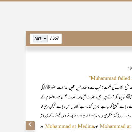
367 /
ہج انقلاب کی حکمت ِترتیب سے واقف نہیں تھیں ‘ لہذا اسے حضورﷺ کی
مدﷺ تو نبی نظر آتے ہیں‘ جیسے حضرت یحیی اور حضرت عیسیٰ علیہما السلام تھے
 رہا ہے‘ تبلیغ کر رہا ہے‘ ماریں کھا رہا ہے‘ گالیاں سن رہا ہے‘ لیکن وہی محمد
رسول اللہﷺ مدینہ میں آ کر ایک مدبر ہے‘ حکمران ہے‘ جنگجو ہے‘ سپہ سالار ہے۔ اور ڈاکٹر منٹگمری واٹ (۱۹۰۹ء تا ۲۰۰۶ء)نے اسی فلسفے کے زیر ا ثر
اور
دو
Mohammad at Medina
Mohammad at