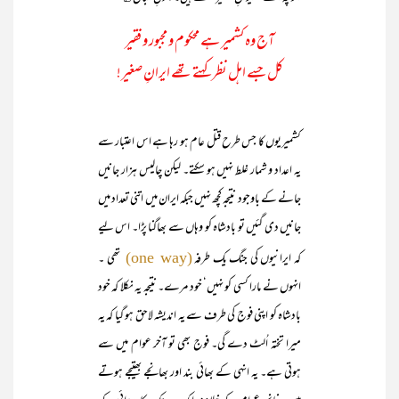
آج وہ کشمیر ہے محکوم و مجبور و فقیر
کل جسے اہل نظر کہتے تھے ایرانِ صغیر!
کشمیریوں کا جس طرح قتل عام ہو رہا ہے اس اعتبار سے
یہ اعداد و شمار غلط نہیں ہو سکتے۔ لیکن چالیس ہزار جانیں
جانے کے باوجود نتیجہ کچھ نہیں جبکہ ایران میں اتنی تعداد میں
جانیں دی گئیں تو بادشاہ کو وہاں سے بھاگنا پڑا۔ اس لیے
کہ ایرانیوں کی جنگ یک طرفہ
تھی ۔
(one way)
انہوں نے مارا کسی کو نہیں‘ خود مرے۔ نتیجہ یہ نکلا کہ خود
بادشاہ کو اپنی فوج کی طرف سے یہ اندیشہ لاحق ہو گیا کہ یہ
میرا تختہ اُلٹ دے گی۔ فوج بھی تو آخر عوام میں سے
ہوتی ہے۔ یہ انہی کے بھائی بند اور بھانجے بھتیجے ہوتے