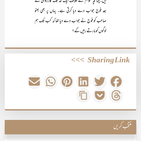
ہیں۔چنانچہ عوام کے خلاف ایک حد تک کارروائی کے
بعد فوج جواب دے دیا کرتی ہے۔ یہاں پر بھی بھٹو
صاحب کو فوج نے جواب دے دیا تھا کہ کب تک ہم
لوگوں کو مارتے رہیں گے ؟
>>>
Sharing Link
منتخب کریں