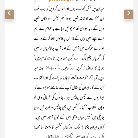
میدان میں نکل کھڑے ہوں اور اعلان کر دیں کہ جب تک
ان منکرات کا خاتمہ نہیں ہوتا‘ ہم ٹیکس اور لگان نہیں
دیں گے۔یہ سودی نظام جو چل رہا ہے یہ حرام ہے‘ ہم
اسے چلنے نہیں دیں گے!! اس پر قانون نافذ کرنے والے
ادارے حرکت میں آئیں گے اور آپ پر لاٹھیاں برسیں
گی‘ گولیاں چلیں گی۔ اب اگر یہ مظاہرین ثابت قدم رہیں‘
جوابی کارروائی نہ کریں اور گولیوں کے سامنے سینہ سپر
رہیں تو بالآخر حکومت ِوقت کو ہار ماننا پڑے گی اور انقلاب
آ جائے گا۔ ایران کی مثال آپ کے سامنے موجود ہے کہ
ایرانیوں نے تیس چالیس ہزار جانوں کی قربانی دی تو
وہاں انقلاب آ گیا۔ کشمیر میں بھی چالیس ہزار جانیں دی
جا چکی ہیں‘ لیکن وہاں ابھی اس کے کوئی آثار نہیں ہیں۔
کہاں ایران جتنا بڑا ملک اور کہاں کشمیر کا چھوٹا سا خطہ!
اگرچہ اسے ’’ایرانِ صغیر‘‘ کہتے ہیں۔ بقولِ اقبال ؎