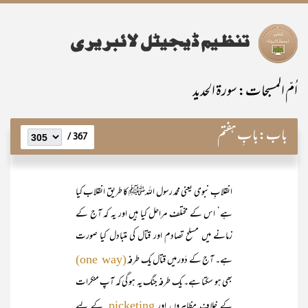
اُمّ المسبحات: سورۃ الحدید
باب:
بابِ ہفتم
367 /
انقلابِ نبوی یعنی محمد رسول اللہﷺ کا طریق انقلاب کیا
ہے‘ اس کے مختلف مراحل کیا ہیں اور یہ کہ آج کے
زمانے میں مسلح تصادم اور قتال کی متبادل کیا صورت
ہے۔ آج کے دَور میں قتال یک طرفہ
(one way)
بھی ہو سکتا ہے۔ یک طرفہ جنگ یہ ہو گی کہ آپ منکرات
کے خلاف مظاہروں اور
کے لیے
picketing