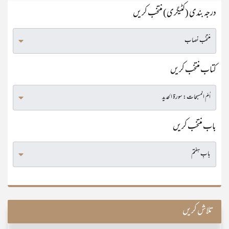
درجہ بندی (کٹیگری) منتخب کریں
کتاب منتخب کریں
باب منتخب کریں
تلاش کریں