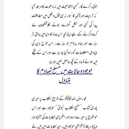
اختیار کرے گا۔ کسی اجتماعیت میں نہ دعوت کا مرحلہ آیا
‘نہ تربیت اور تزکیہ کا‘ اور نہ ہی قول و فعل میں مطابقت
پیدا کی گئی اور نکل کھڑے ہوئے کلاشنکوف لے
کرجہادکرنے کے لیے! چنانچہ اس جہاد کا دنیا میں مذاق اڑ
رہا ہے اور جہاد بدنام ہو رہا ہے۔ اس طرح دین کی
بنیادی اصطلاحات کو رسوا کیا جا رہا ہے اور اس کے نتیجے
میں سوائے فساد کے کچھ حاصل نہیں ہو رہا۔
موجودہ حالات میں مسلح تصادم کا
متبادل
محمد رسول اللہﷺ کے طریق انقلاب پر میری
پوری کتاب ’’منہج انقلابِ نبویؐ‘‘ موجود ہے اور اس
موضوع پر میرے اردو اور انگریزی خطابات کی آڈیو اور
ویڈیو ریکارڈنگز بھی موجود ہیں۔ ان خطابات میں میں نے