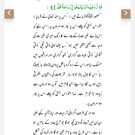
فَاِنَّ وَجْھَہٗ لَمْ یَتَمَعَّرْ فِیَّ سَاعَۃً قَطُّ))
(۱)
’’حضورﷺ فرماتے ہیں :’’اس پر اللہ تعالیٰ نے فرمایا :
الٹو اس بستی کو پہلے اس پر‘پھر دوسروں پر۔ اس لیے کہ
اس (بے غیرت) کے چہرے کا رنگ میری غیرت کی
وجہ سے کبھی متغیر نہیں ہوا‘‘۔یہ بیٹھا اپنی ذاتی نیکی‘ ذاتی
تقویٰ‘ ذاتی عبادت گزاری‘ تہجد گزاری اور مراقبوں میں
منہمک رہا اور اس کے ارد گرد باطل پروان چڑھتا رہا‘ پھیلتا
رہا‘ اس کا بول بالا ہوتا رہا۔ شریعت کی دھجیاں بکھرتی
رہیں اور یہ لگا رہا اپنے اسی کام میں ‘تو یہ دوسروں سے
زیادہ بڑا مجرم ہے۔ لہذا الٹو اس بستی کو پہلے اس پر پھر
دوسروں پر۔
دوسری طرف اگر اپنی تربیت اور اپنا تزکیہ کیے بغیر
میدان میں آجاؤ تو وہی کچھ ہو گا جو آج جہاد کے نام پر ہو
رہا ہے۔ اس طرح جہاد بدنام بھی ہو گا اور فساد کی شکل