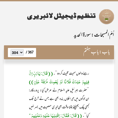
اُمّ المسبحات: سورۃ الحدید
باب:
بابِ ہفتم
367 /
((قَالَ: یَا رَبِّ اِنَّ
رہنے والوں سمیت تلپٹ کر دو‘‘۔
فِیْھِمْ عَبْدَکَ فُلَانًا لَمْ یَعْصِکَ طَرَفَۃَ عَیْنٍ))
’’حضرت جبرئیل علیہ السلام نے عرض کیا: پروردگار!
ان لوگوں میں تیرا فلاں بندہ بھی ہے جس نے آج تک
کبھی پلک جھپکنے جتنا وقت بھی تیری معصیت میں بسر نہیں
((قَالَ: فَقَالَ: اِقْلِبْھَا عَلَیْہِ وَعَلَیْھِمْ ‘
کیا‘‘۔