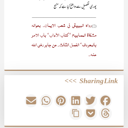
پوری تفصیل سے واضح کیا ہے کہ منہج
____________________________
رواہ البیھقی فی شعب الایمان۔ بحوالہ
(۱)
مشکاۃ المصابیح ‘ کتاب الآداب‘ باب الامر
بالمعروف‘ الفصل الثالث۔ عن جابر رضی اللہ
عنہ۔
>>>
Sharing Link