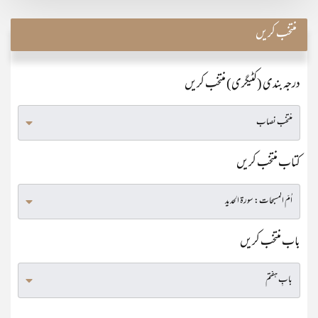
منتخب کریں
درجہ بندی (کٹیگری) منتخب کریں
کتاب منتخب کریں
باب منتخب کریں