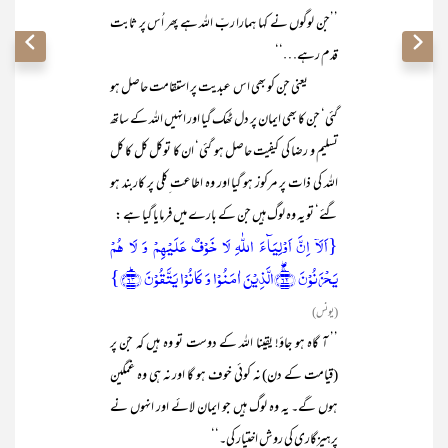
’’جن لوگوں نے کہا ہمارا ربّ اللہ ہے پھر اُس پر ثابت
قدم رہے…‘‘
یعنی جن کو بھی اس عبدیت پر استقامت حاصل ہو
گئی‘ جن کا بھی ایمان پر دل ٹھک گیا اور انہیں اللہ کے ساتھ
تسلیم و رضا کی کیفیت حاصل ہو گئی‘ ان کا توکل کل کا کل
اللہ کی ذات پر مرکوز ہو گیا اور وہ اطاعت ِکلی پر کاربند ہو
گئے‘ تو یہ وہ لوگ ہیں جن کے بارے میں فرمایا گیا ہے :
{اَلَاۤ اِنَّ اَوۡلِیَآءَ اللّٰہِ لَا خَوۡفٌ عَلَیۡہِمۡ وَ لَا ہُمۡ
یَحۡزَنُوۡنَ ﴿ۚۖ۶۲﴾الَّذِیۡنَ اٰمَنُوۡا وَ کَانُوۡا یَتَّقُوۡنَ ﴿ؕ۶۳﴾}
(یونس)
’’ آ گاہ ہو جاؤ! یقینا اللہ کے دوست تو وہ ہیں کہ جن پر
(قیامت کے دن) نہ کوئی خوف ہو گا اور نہ ہی وہ غمگین
ہوں گے۔ یہ وہ لوگ ہیں جو ایمان لائے اور انہوں نے
پرہیزگاری کی روش اختیار کی۔‘‘