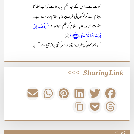
نبوت ہے۔ اس کے بعد حکم دیا جاتا ہے کہ اب اللہ کا
پیغام لے کر لوگوں کی طرف جاؤ!یہ مقام رسالت ہے۔
{اِذۡہَبۡ اِلٰی
حضرت موسٰی علیہ السلام کو حکم ہوا تھا :
فِرۡعَوۡنَ اِنَّہٗ طَغٰی ﴿٪۲۴﴾}
(طٰہٰ)
’’جاؤ فرعون کی طرف! یقینا وہ سرکشی پر اتر آیا ہے‘‘۔ یہ
>>>
Sharing Link