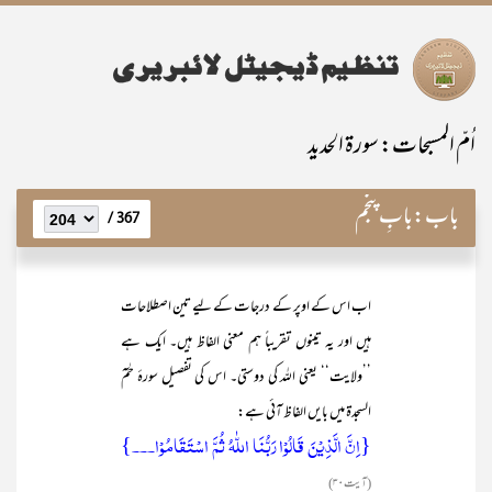
اُمّ المسبحات: سورۃ الحدید
باب:
بابِ پنجم
367 /
اب اس کے اوپر کے درجات کے لیے تین اصطلاحات
ہیں اور یہ تینوں تقریباً ہم معنی الفاظ ہیں۔ ایک ہے
’’ولایت‘‘ یعنی اللہ کی دوستی۔ اس کی تفصیل سورۂ حٰمٓ
السجدۃ میں بایں الفاظ آئی ہے:
{اِنَّ الَّذِیۡنَ قَالُوۡا رَبُّنَا اللّٰہُ ثُمَّ اسۡتَقَامُوۡا۔۔۔}
(آیت ۳۰)