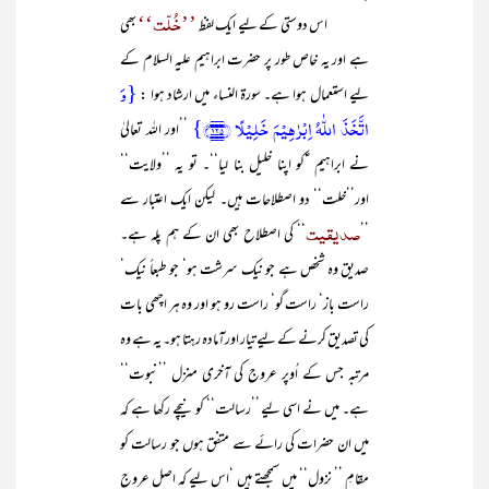
’’خُلّت‘‘
اس دوستی کے لیے ایک لفظ
بھی
ہے اور یہ خاص طور پر حضرت ابراہیم علیہ السلام کے
{وَ
لیے استعمال ہوا ہے۔ سورۃ النساء میں ارشاد ہوا :
اتَّخَذَ اللّٰہُ اِبۡرٰہِیۡمَ خَلِیۡلًا ﴿۱۲۵﴾}
’’اور اللہ تعالیٰ
نے ابراہیم ‘ؑکو اپنا خلیل بنا لیا‘‘۔ تو یہ ’’ولایت‘‘
اور’’خلت‘‘ دو اصطلاحات ہیں۔ لیکن ایک اعتبار سے
صدیقیت
’’
‘‘ کی اصطلاح بھی ان کے ہم پلہ ہے۔
صدیق وہ شخص ہے جو نیک سرشت ہو‘ جو طبعاً نیک‘
راست باز‘ راست گو‘ راست رو ہو اور وہ ہر اچھی بات
کی تصدیق کرنے کے لیے تیار اورآمادہ رہتا ہو۔ یہ ہے وہ
مرتبہ جس کے اُوپر عروج کی آخری منزل ’’نبوت‘‘
ہے۔ میں نے اسی لیے ’’رسالت‘‘ کو نیچے رکھا ہے کہ
میں ان حضرات کی رائے سے متفق ہوں جو رسالت کو
مقامِ ’’ نزول‘‘ میں سمجھتے ہیں ‘اس لیے کہ اصل عروج