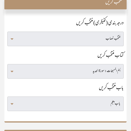
منتخب کریں
درجہ بندی (کٹیگری) منتخب کریں
کتاب منتخب کریں
باب منتخب کریں