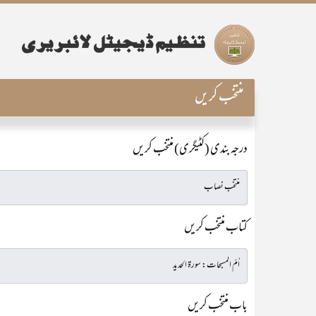
منتخب کریں
درجہ بندی (کٹیگری) منتخب کریں
کتاب منتخب کریں
باب منتخب کریں