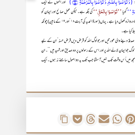
{وَ تَوَاصَوۡا بِالصَّبۡرِ وَ تَوَاصَوۡا بِالۡمَرۡحَمَۃِ ﴿ؕ۱۷﴾}
:
’’اور انہوں نے ایک
مَۃِ ‘‘
’’تَوَاصَوْا بِالْحَقِّ‘‘
گویا
کی جگہ ہے۔ لیکن عمل صالح اور ایمان کو
ہے‘ جس نے کہ حقائق کے خزانے کا دروازہ کھول دیا ہے ۔ یہاں (سورۃ الحدید کی آیت ۱۸ ‘اور ۱۹ کے مابین) چونکہ
بط کیا ہے۔
 دینے والی عورتیں اور جو لوگ اللہ کو قرض دیں قرضِ حسنہ‘ ان کے لیے
وہ لوگ جو ایمان لائے اللہ پر اور اس کے رسولوں پر وہ صدیق اور شہید ہیں‘‘۔ ان
جھ میں اُ س وقت تک نہیں آ سکتا جب تک یہ دو اصول سامنے نہ ہوں ۔ ایک