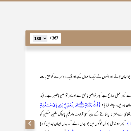
367 /
ے جو ایمان لائے اور انہوں نے نیک اعمال کیے اور ایک دوسرے کو حق بات
ھر عمل صالح ہے‘ پھر تواصی بالحق ہے اور پھر تواصی بالصبر ہے۔ جبکہ
{فَکُّ رَقَبَۃٍ ﴿ۙ۱۳﴾اَوۡ اِطۡعٰمٌ فِیۡ یَوۡمٍ ذِیۡ مَسۡغَبَۃٍ
 بعد میں۔ پہلے فرمایا:
 غلامی سے چھڑانا‘ یا فاقے کے دن کسی قرابت داریتیم یا خاک نشین مسکین کو
وۡا}
’’پھر وہ شامل ہو اُن لوگوں میں جو ایمان لائے‘‘۔ یہاں ایمان بعد میں آ رہا