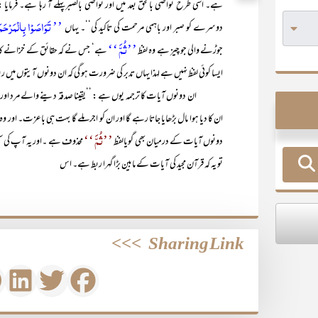
ہے۔ اسی طرح تواصی بالحق بعد میں اور تواصی بالصبرپہلے آ رہا ہے۔ فرمایا 
’’ تَوَاصَوۡا بِالۡمَرۡحَ
دوسرے کو صبر اور باہمی مرحمت کی تاکید کی‘‘۔ یہاں
’’ثُمَّ ‘‘
جوڑنے والی جو چیز ہے وہ لفظ
ایسا کوئی لفظ نہیں ہے لہذا یہاں تدبر کی ضرورت ہو گی کہ ان دونوں آیتوں میں ر
ان دونوں آیات کا ترجمہ یوں ہے : ’’یقینا صدقہ دینے والے مرد اور صدقہ
ان کا دیا ہوا مال بڑھایا جاتا رہے گا اور ان کو اجر ملے گا بہت ہی باعزت۔ اور 
’’ثُمَّ ‘‘
دونوں آیات کے درمیان بھی گویالفظ
محذوف ہے ۔اور یہ آپ کی سم
تو یہ کہ قرآن مجید کی آیات کے مابین بڑا گہرا ربط ہے۔ اس
>>>
Sharing Link