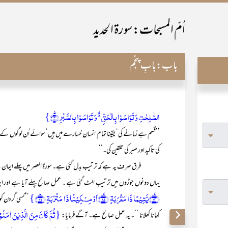
اُمّ المسبحات: سورۃ الحدید
باب:
بابِ پنجم
الصّٰلِحٰتِ وَ تَوَاصَوۡا بِالۡحَقِّ ۬ۙ وَ تَوَاصَوۡا بِالصَّبۡرِ ٪﴿۳﴾}
’’قسم ہے زمانے کی‘ یقینا تمام انسان خسارے میں ہیں‘ سوائے اُن لوگوں ک
کی تاکید اور صبر کی تلقین کی۔‘‘
فرق صرف یہ ہے کہ ترتیب بدل گئی ہے۔ سورۃ العصر میں پہلے ایمان ہے‘ پ
یہاں دونوں جوڑوں میں ترتیب الٹ گئی ہے ۔ عمل صالح پہلے آیا ہے اور ایمان
﴿ۙ۱۴﴾یَّتِیۡمًا ذَا مَقۡرَبَۃٍ ﴿ۙ۱۵﴾اَوۡ مِسۡکِیۡنًا ذَا مَتۡرَبَۃٍ ﴿ؕ۱۶﴾}
’’کسی گردن کو
{ثُمَّ کَانَ مِنَ الَّذِیۡنَ اٰمَنُ
کھانا کھلانا ‘‘۔ یہ عمل صالح ہے۔ آگے فرمایا: