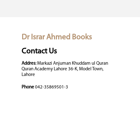
Dr Israr Ahmed Books
Contact Us
Addres:
Markazi Anjuman Khuddam ul Quran
Quran Academy Lahore 36-K, Model Town,
Lahore
Phone
042-35869501-3