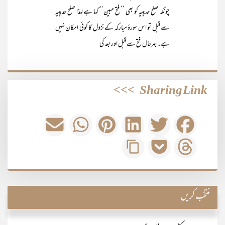
چونکہ صلح حدیبیہ کو بھی ’’فتح مبین‘‘ کہا ہے لہذا صلح حدیبیہ
سے قبل تو اس سورۂ مبارکہ کے نزول کا کوئی امکان نہیں
ہے۔ بہرحال فتح سے قبل اور بعد کی
>>>
Sharing Link
منتخب کریں