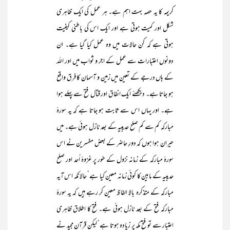
کریمہ کا یہ حصہ بہت اہم ہے۔ ہر عمل کی ایک ظاہری
شکل اور کمیت ہوتی ہے اور ایک اس کی باطنی کیفیت
ہوتی ہے کہ کن حالات میں وہ عمل کیا گیا ہے۔ ان
دونوں اعتبارات سے عمل کے اجر و ثواب میں اور اللہ
کے ہاں درجے کے تعین میں زمین و آسمان کا فرق واقع
ہو جاتا ہے۔ دیکھئے ایک انفاق اور قتال فتح سے پہلے ہوا
ہے۔ اور یہاں اس سے ثابت ہو جاتا ہے کہ یہ سورۂ
مبارکہ کم سے کم صلح حدیبیہ کے بعد نازل ہوئی ہے۔ میں
حیران ہوا ہوں کہ دورِ حاضر کے بعض مفسرین نے اس
سورۂ مبارکہ کے زمانہ نزول کے طور پر غزوۂ اُحد اور صلح
حدیبیہ کے مابین کا کوئی زمانہ معین کیا ہے‘ حالانکہ اس آیہ
مبارکہ کے متذکرہ بالا الفاظ معین کر رہے ہیں کہ یہ سورۂ
مبارکہ فتح کے بعد نازل ہوئی ہے۔ فتح کا اطلاق ظاہری
اعتبار سے تو فتح مکہ پر زیادہ ہوتا ہے‘ لیکن قرآن مجید نے