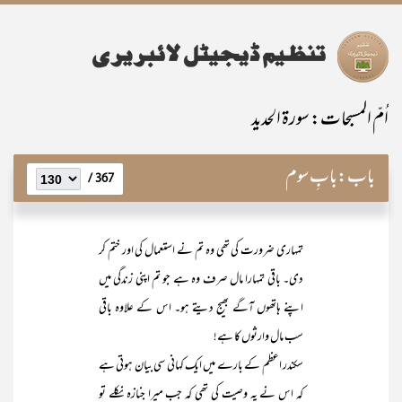
اُمّ المسبحات: سورۃ الحدید
باب:
بابِ سوم
367 /
تمہاری ضرورت کی تھی وہ تم نے استعمال کی اور ختم کر
دی۔ باقی تمہارا مال صرف وہ ہے جو تم اپنی زندگی میں
اپنے ہاتھوں آگے بھیج دیتے ہو۔ اس کے علاوہ باقی
سب مال وارثوں کا ہے!
سکندر اعظم کے بارے میں ایک کہانی سی بیان ہوتی ہے
کہ اس نے یہ وصیت کی تھی کہ جب میرا جنازہ نکلے تو