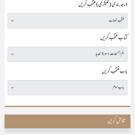
درجہ بندی (کٹیگری) منتخب کریں
کتاب منتخب کریں
باب منتخب کریں
تلاش کریں