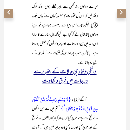
میرے دونوں ہاتھ کفن سے باہر نکلے ہوں‘ تاکہ لوگ
دیکھ لیں کہ اس کی فتوحات کا سلسلہ کہاں سے کہاں تک
پہنچ گیا ‘ لیکن جب اس دنیا سے رخصت ہوا ہے تو اپنے
دونوں ہاتھ خالی لے کر گیا ہے‘ کیونکہ مال سارے کا سارا
اس دنیا میں ہی رہ جاتا ہے اور پھر وارثوں کو منتقل ہوجاتا
ہے ۔ بالآخر یہ سب کچھ اللہ ہی کی ملکیت ہے ‘ اللہ ہی کے
لیے رہ جاتا ہے۔
داخلی و خارجی حالات کے اعتبار سے
درجات میں فرق و تفاوت
{لَا یَسۡتَوِیۡ مِنۡکُمۡ مَّنۡ اَنۡفَقَ
آگے فرمایا :
مِنۡ قَبۡلِ الۡفَتۡحِ وَ قٰتَلَ ؕ }
’’تم میں سے جن لوگوں
نے فتح سے پہلے خرچ کیا اور جہاد کیا (اور جنہوں نے فتح
کے بعد خرچ کیا اور جہاد کیا) وہ برابر نہیں ہیں‘‘۔ آیت