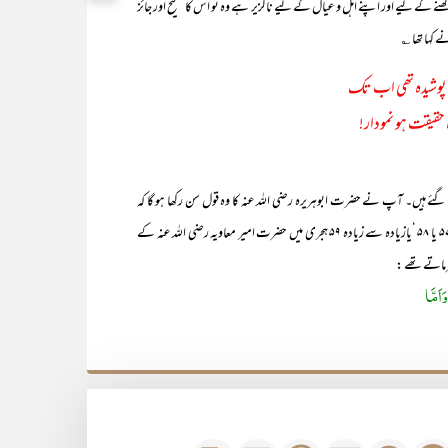
نے کے لیے اور اپنے اہل و عیال کے لیے ناگزیر ہے وہ تو اس کا صحیح اور جائز
 کہا تھا ؎
میں پوشیدہ تھی اب تک
 حقیقت ہو نمودار!
 ہیں۔ آپ نے حضرت ابوہریرہ رضی اللہ عنہ کا وہ قول سن رکھا ہو گا کہ
حضرت ابوہریرہؓ کا انتقال سن ۵۷ یا ۵۸ ‘یازیادہ سے زیادہ ۵۹ ہجری میں حضرت امیر معاویہ رضی اللہ عنہ کے
رماتے تھے :
اَمَّا