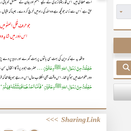
اسے عطا کی ہیں‘ اس قدر جتنا زندگی کے لیے‘ جسم اور جان کے تسلسل کو باقی رکھ
حق ہے‘ اس سے زائد جو کچھ ہے وہ اللہ کی راہ میں خرچ کر دے۔ جیسا کہ اقبال نے
جو حرفِ قُلِ العَفْو 
اس دَور میں شاید وہ
واقعہ یہ ہے کہ دین کی بہت سی باتوں پر بہت گہرے اور دبیز پردے پڑ گئے
حَفِظْتُ مِنْ رَسُوْلِ اللہِ ﷺ وِعَائَیْنِ …
دورِ حکومت میں ہو گیا تھا۔ اس وقت بھی انقلابِ حال اس درجے ہو چکا تھا کہ ف
حَفِظْتُ مِنْ رَسُوْلِ اللہِ ﷺ وِعَائَیْنِ ‘ فَاَمَّا اَحَدُھُمَا فَبَثَثْتُہٗ فِیْکُمْ ‘ وَ
>>>
Sharing Link