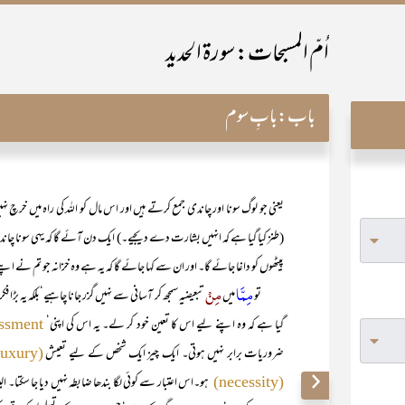
اُمّ المسبحات: سورۃ الحدید
باب:
بابِ سوم
یعنی جو لوگ سونا اور چاندی جمع کرتے ہیں اور اس مال کو اللہ کی راہ می
(طنز کیا گیا ہے کہ انہیں بشارت دے دیجیے۔) ایک دن آئے گا کہ یہی سونا چاندی 
پیٹھوں کو داغا جائے گا۔ اور ان سے کہا جائے گا کہ یہ ہے وہ خزانہ جو تم نے اپنے ل
مِمَّا
مِنْ
تو
میں
تبعیضیہ سمجھ کر آسانی سے نہیں گزر جانا چاہیے‘بلکہ یہ بڑا 
گیا ہے کہ وہ اپنے لیے اس کا تعین خود کر لے۔ یہ اس کی اپنی‘
essment
ضروریات برابر نہیں ہوتی۔ ایک چیز ایک شخص کے لیے تعیش
(luxury)
ہو۔اس اعتبار سے کوئی لگا بندھا ضابطہ نہیں دیا جا سکتا۔ 
(necessity)