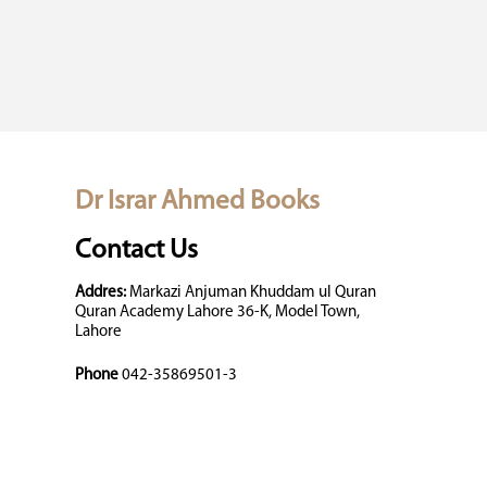
Dr Israr Ahmed Books
Contact Us
Addres:
Markazi Anjuman Khuddam ul Quran
Quran Academy Lahore 36-K, Model Town,
Lahore
Phone
042-35869501-3