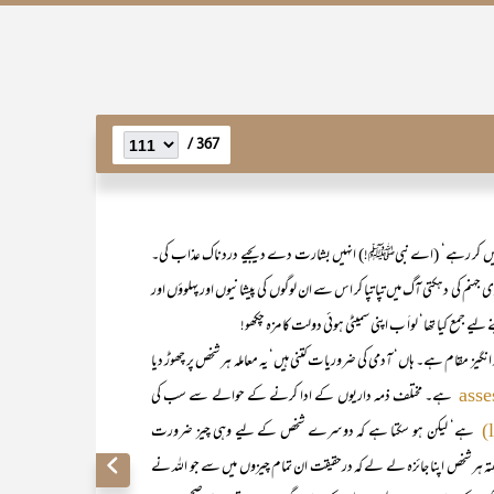
367 /
ں خرچ نہیں کر رہے‘ (اے نبیﷺ!) انہیں بشارت دے دیجیے دردناک عذاب کی۔
جہنم کی دہکتی آگ میں تپا تپا کر اس سے ان لوگوں کی پیشانیوں اور پہلوؤں اور
یے جمع کیا تھا‘ لواَ ب اپنی سمیٹی ہوئی دولت کا مزہ چکھو!
فکر انگیز مقام ہے۔ ہاں‘ آدمی کی ضروریات کتنی ہیں‘ یہ معاملہ ہر شخص پر چھوڑ دیا
ہے۔ مختلف ذمہ داریوں کے ادا کرنے کے حوالے سے سب کی
ass
ہے‘ لیکن ہو سکتا ہے کہ دوسرے شخص کے لیے وہی چیز ضرورت
البتہ ہر شخص اپنا جائزہ لے لے کہ درحقیقت ان تمام چیزوں میں سے جو اللہ نے