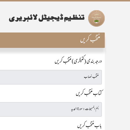
منتخب کریں
درجہ بندی (کٹیگری) منتخب کریں
کتاب منتخب کریں
باب منتخب کریں