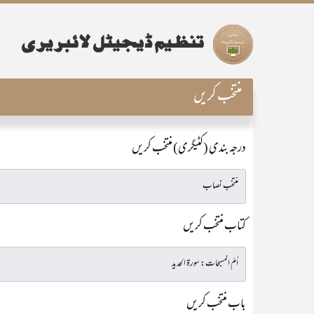
منتخب کریں
درجہ بندی (کٹیگری) منتخب کریں
کتاب منتخب کریں
باب منتخب کریں