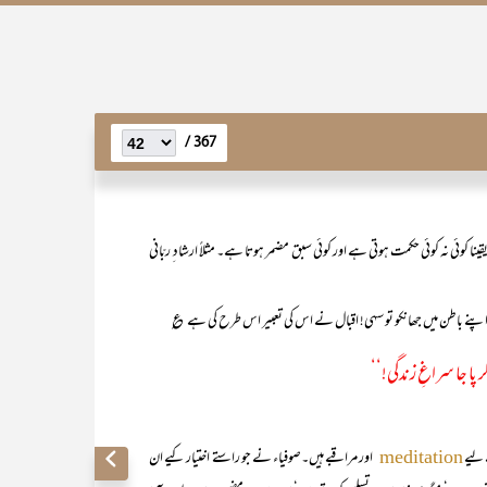
367 /
کوئی نہ کوئی حکمت ہوتی ہے اور کوئی سبق مضمر ہوتا ہے۔ مثلاً ارشاد ِ ربّانی
ھی اپنے باطن میں جھانکو تو سہی! اقبال نے اس کی تعبیر اس طرح کی ہے ؏
پا جا سراغِ زندگی!‘‘
 لیے
اور مراقبے ہیں۔صوفیاء نے جو راستے اختیار کیے ان
meditation