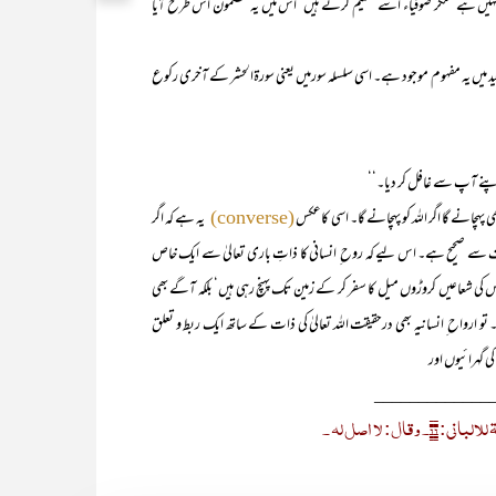
 نہیں ہے‘ مگر صوفیاء اسے تسلیم کرتے ہیں‘ اس میں یہ مضمون اس طرح آیا
 میں یہ مفہوم موجود ہے۔ اسی سلسلہ سورمیں یعنی سورۃالحشر کے آخری رکوع
یں اپنے آپ سے غافل کر دیا۔‘‘
چانے گا اگر اللہ کو پہچانے گا۔ اسی کاعکس
یہ ہے کہ اگر
(converse)
ف سے صحیح ہے۔ اس لیے کہ روح ِ انسانی کا ذاتِ باری تعالیٰ سے ایک خاص
 کی شعاعیں کروڑوں میل کا سفر کر کے زمین تک پہنچ رہی ہیں‘ بلکہ آگے بھی
و ارواح ِ انسانیہ بھی درحقیقت اللہ تعالیٰ کی ذات کے ساتھ ایک ربط و تعلق
ی گہرائیوں اور
_____________