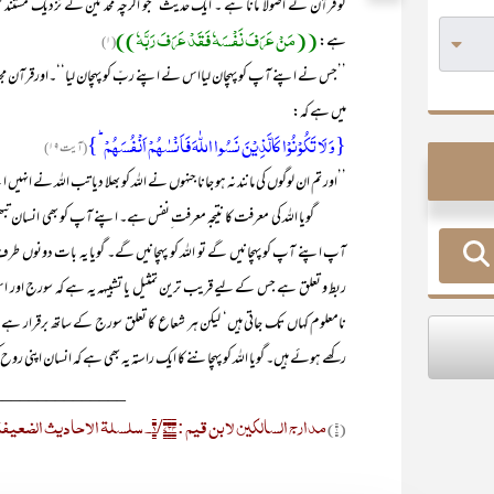
کو قرآن نے اصولا ً مانا ہے ۔ ایک حدیث‘ جو اگرچہ محدثین کے نزدیک مستند
((مَنْ عَرَفَ نَفْسَہٗ فَقَدْ عَرَفَ رَبَّہٗ))
ہے:
(۱)
’’جس نے اپنے آپ کو پہچان لیااس نے اپنے ربّ کو پہچان لیا‘‘۔اورقرآن مجید
میں ہے کہ:
{وَ لَا تَکُوۡنُوۡا کَالَّذِیۡنَ نَسُوا اللّٰہَ فَاَنۡسٰہُمۡ اَنۡفُسَہُمۡ ؕ}
(آیت ۱۹)
’’اور تم ان لوگوں کی مانند نہ ہو جانا جنہوں نے اللہ کو بھلا دیا تب اللہ نے انہ
گویا اللہ کی معرفت کا نتیجہ معرفت ِنفس ہے۔ اپنے آپ کو بھی انسان تبھی پہ
آپ اپنے آپ کو پہچانیں گے تو اللہ کو پہچانیں گے۔ گویا یہ بات دونوں طر
ربط و تعلق ہے جس کے لیے قریب ترین تمثیل یا تشبیہہ یہ ہے کہ سورج اور اس
نامعلوم کہاں تک جاتی ہیں‘ لیکن ہر شعاع کا تعلق سورج کے ساتھ برقرار ہے۔ ت
رکھے ہوئے ہیں۔ گویا اللہ کو پہچاننے کا ایک راستہ یہ بھی ہے کہ انسان اپنی روح ک
_______________
مدارج السالکین لابن قیم : ۱/۷۳۴۔ سلسلۃ الاحادیث الضعیفۃ للالبانی: ۶۶۔ وقال: لا اصل لہ ۔
(۱)