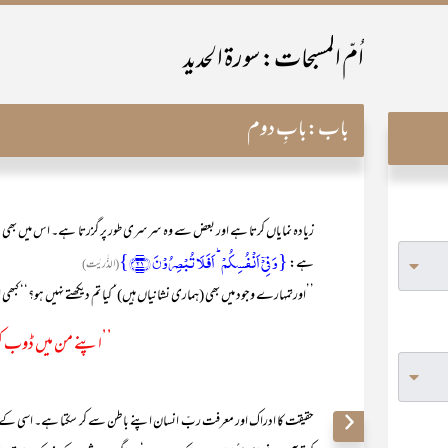
اُمّ المسبحات: سورۃ الحدید
باب:
بابِ دوم
زیادہ نمایاں کرتا ہے اور بعض سے وہ سرسری طور پر گزرتا ہے۔ اس میں بھی یقینا 
{وَ فِیۡۤ اَنۡفُسِکُمۡ ؕ اَفَلَا تُبۡصِرُوۡنَ ﴿۲۱﴾}
ہے:
(الذّٰریٰت)
’’اورتمہارے وجود میں بھی (ہماری نشانیاں ہیں)‘ کیا تم دیکھتے نہیں ہو؟‘‘ کب
’’اپنے من میں ڈوب کر 
حقیقت کا ادراک اور معرفت ربّ انسان اپنے باطن سے کر سکتا ہے۔ اسی کے