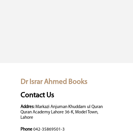
Dr Israr Ahmed Books
Contact Us
Addres:
Markazi Anjuman Khuddam ul Quran
Quran Academy Lahore 36-K, Model Town,
Lahore
Phone
042-35869501-3