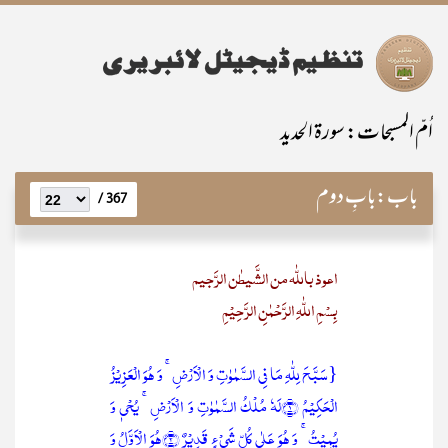
اُمّ المسبحات: سورۃ الحدید
باب:
بابِ دوم
367 /
اعوذ باللّٰہ من الشَّیطٰن الرَّجیم
بِسْمِ اللّٰہِ الرَّحْمٰنِ الرَّحِیْمِ
{سَبَّحَ لِلّٰہِ مَا فِی السَّمٰوٰتِ وَ الۡاَرۡضِ ۚ وَ ہُوَ الۡعَزِیۡزُ
الۡحَکِیۡمُ ﴿۱﴾لَہٗ مُلۡکُ السَّمٰوٰتِ وَ الۡاَرۡضِ ۚ یُحۡیٖ وَ
یُمِیۡتُ ۚ وَ ہُوَ عَلٰی کُلِّ شَیۡءٍ قَدِیۡرٌ ﴿۲﴾ہُوَ الۡاَوَّلُ وَ