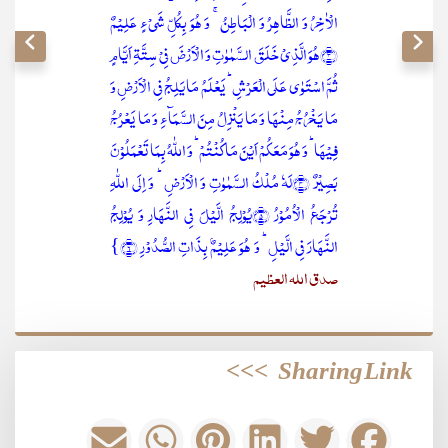
الۡاٰخِرُ وَ الظَّاہِرُ وَ الۡبَاطِنُ ۚ وَ ہُوَ بِکُلِّ شَیۡءٍ عَلِیۡمٌ
﴿۳﴾ہُوَ الَّذِیۡ خَلَقَ السَّمٰوٰتِ وَ الۡاَرۡضَ فِیۡ سِتَّۃِ اَیَّامٍ
ثُمَّ اسۡتَوٰی عَلَی الۡعَرۡشِ ؕ یَعۡلَمُ مَا یَلِجُ فِی الۡاَرۡضِ وَ
مَا یَخۡرُجُ مِنۡہَا وَ مَا یَنۡزِلُ مِنَ السَّمَآءِ وَ مَا یَعۡرُجُ
فِیۡہَا ؕ وَ ہُوَ مَعَکُمۡ اَیۡنَ مَا کُنۡتُمۡ ؕ وَ اللّٰہُ بِمَا تَعۡمَلُوۡنَ
بَصِیۡرٌ ﴿۴﴾لَہٗ مُلۡکُ السَّمٰوٰتِ وَ الۡاَرۡضِ ؕ وَ اِلَی اللّٰہِ
تُرۡجَعُ الۡاُمُوۡرُ ﴿۵﴾یُوۡلِجُ الَّیۡلَ فِی النَّہَارِ وَ یُوۡلِجُ
النَّہَارَ فِی الَّیۡلِ ؕ وَ ہُوَ عَلِیۡمٌۢ بِذَاتِ الصُّدُوۡرِ ﴿۶﴾}
صدق اللہ العظیم
>>>
Sharing Link