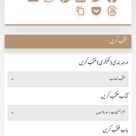
منتخب کریں
درجہ بندی (کٹیگری) منتخب کریں
کتاب منتخب کریں
باب منتخب کریں