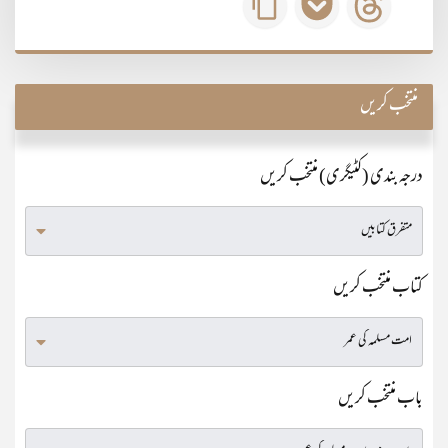
منتخب کریں
درجہ بندی (کٹیگری) منتخب کریں
کتاب منتخب کریں
باب منتخب کریں