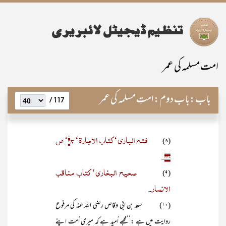
امت مسلمہ کی عمر
باب:
باب دوم:امتِ مسلمہ کی عمر
117 /
فتح الباری‘ کتاب الاجارۃ‘ ج۴‘ ص
(۸)
۴۴۸۔
صحیح البخاری‘ کتاب مناقب
(۹)
الانصار۔
(۱۰) سعد بن ابی وقاص رضی اللہ عنہ کی مرفوع
روایت میں ہے :’’مجھے اُمید ہے کہ میری اُمت اپنے