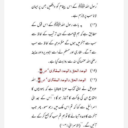
ٌرسول اللہﷺ کے اس پیغام کو دیکھیں جس پر ایمان
لانا سب پر لازم ہے۔
(۱۴) یہ بات رسول اللہﷺ کے اس قول کے
مطابق ہے کہ ہم قیامت کے دن ترتیب کے لحاظ سے
سب سے آخر میں ہوں گے مگر مرتبہ کے لحاظ سے سب
سے آگے۔ بخاری اور مسلم نے اسے ابوہریرہ اور حذیفہ
رضی اللہ عنہما کی سند سے روایت کیا ہے۔
الوعد الحق والوعد المفتری‘ ص ۲۹۔
(۱۵)
الوعد الحق والوعد المفتری‘ ص ۴۵۔
(۱۶)
اللہ
عزوجل نے اپنی کتاب عزیز میںبتایا ہے کہ یہودیوں کا
اجتماع ان کی ہلاکت کا آغاز ہو گا:’’اس کے بعد بنی
اسرائیل سے کہا کہ تم اس ملک میں رہو سہو۔ پھر جب
آخرت کا وعدہ آ جائے گا تو ہم تم سب کو جمع کر کے لے
آئیں گے۔‘‘ (الاسرائ:۱۰۴)