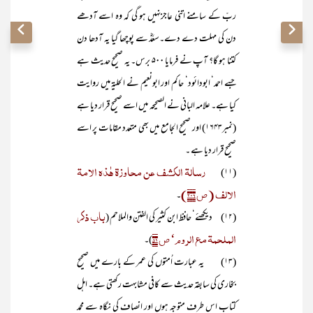
ربّ کے سامنے اتنی عاجزنہیں ہو گی کہ وہ اسے آدھے
دن کی مہلت دے دے۔سعدؓ سے پوچھا گیا یہ آدھا دن
کتنا ہو گا؟ آپ نے فرمایا ۵۰۰ برس۔ یہ صحیح حدیث ہے
جسے احمد‘ ابودائود‘ حاکم اور ابونعیم نے الحلیۃ میں روایت
کیا ہے۔ علامہ البانی نے الصحیحہ میں اسے صحیح قرار دیا ہے
(نمبر۱۶۴۳) اور صحیح الجامع میں بھی متعدد مقامات پر اسے
صحیح قرار دیا ہے ۔
رسالۃ الکشف عن محاوزۃ ھٰذہ الامۃ
(۱۱)
الالف (ص ۲۰۶)
۔
باب ذکر
(۱۲) دیکھئے‘ حافظ ابن کثیر کی الفتن والملاحم (
الملحمۃ مع الروم‘ ص ۵۱
)۔
(۱۳) یہ عبارت اُمتوں کی عمر کے بارے میں صحیح
بخاری کی سابقہ حدیث سے کافی مشابہت رکھتی ہے۔ اہل
کتاب اس طرف متوجہ ہوں اور انصاف کی نگاہ سے محمد