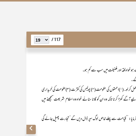
117 /
و خواہ فقہ اور فضیلت میں سب سے کم ہو۔
۴۷) خون کی ارزانی ۔ آپﷺ نے فرمایا: ’’چھ باتوں سے پہلے پہلے نیک عمل کر لو۔ (۱)احمقوں کی حکومت (۲) پولیس کی کثرت (۳)حکومت کی خریداری
کر کسی کو امامت کے لیے آگے کھڑا کرنا تاکہ وہ ان کو گانا سنائے خواہ وہ احکامِ شریعت سمجھنے میں
مایا: ’’قیامت سے پہلے خاص لوگ سپر ڈال دیں گے‘ تجارت پھیل جائے گی