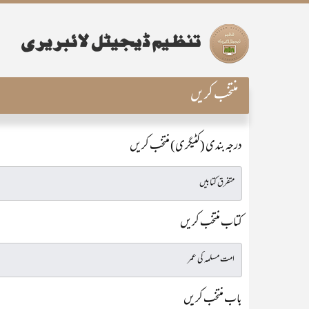
منتخب کریں
درجہ بندی (کٹیگری) منتخب کریں
کتاب منتخب کریں
باب منتخب کریں