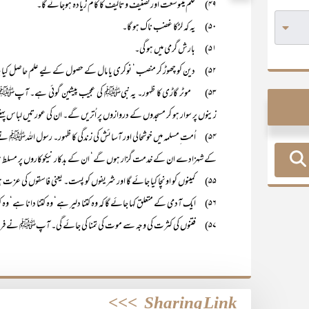
۴۹) قلم میںوسعت اورتصنیف و تالیف کا کام زیادہ ہوجائے گا۔
۵۰) یہ کہ لڑکا غضب ناک ہو گا۔
۵۱) بارش گرمی میں ہو گی۔
۵۲) دین کو چھوڑ کر منصب ‘ نوکری یا مال کے حصول کے لیے علم حاصل کیا جائے گا۔
۵۳) موٹر گاڑی کا ظہور۔ یہ نبیﷺ کی عجیب پیشین گوئی ہے۔ آپﷺ نے فر
زینوں پر سوار ہو کر مسجدوں کے دروازوں پر اُتریں گے۔ ان کی عورتیں لباس پہننے 
۵۴) اُمت ِمسلمہ میں خوشحالی اور آسائش کی زندگی کا ظہور۔ رسول اللہﷺ 
کے شہزادے ان کے خدمت گزار ہوں گے‘ ان کے بدکار نیکوکاروں پر مسلط ہو ج
۵۵) کمینوں کو اونچا کیا جائے گا اور شریفوں کو پست۔ یعنی فاسقوں کی عزت ہو گی اور باعزت لوگوں کی اہانت۔
۵۶) ایک آدمی کے متعلق کہا جائے گا کہ وہ کتنا دلیر ہے‘ وہ کتنا دانا ہے‘ وہ کتنا عقلمند ہے‘ حالانکہ اس کے دل میں رتی بھر ایمان نہ ہو گا۔ (۴۰)
۵۷) فتنوں کی کثرت کی وجہ سے موت کی تمنا کی جائے گی۔ آپﷺ نے فرمایا: ’’قیامت
>>>
Sharing Link