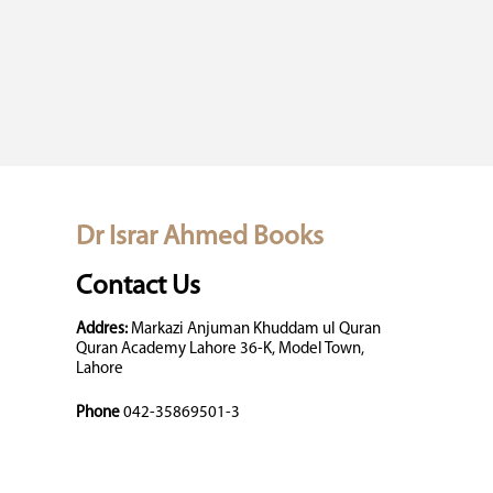
Dr Israr Ahmed Books
Contact Us
Addres:
Markazi Anjuman Khuddam ul Quran
Quran Academy Lahore 36-K, Model Town,
Lahore
Phone
042-35869501-3