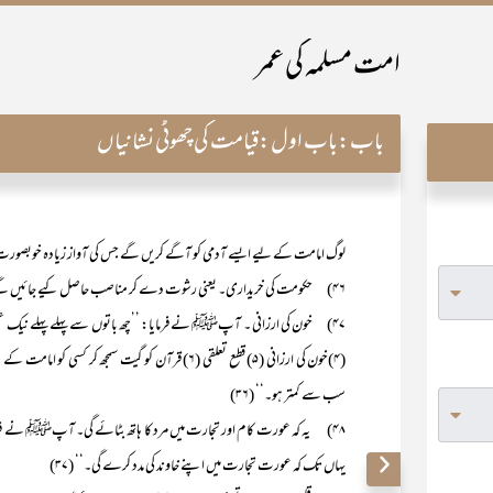
امت مسلمہ کی عمر
باب:
باب اول:قیامت کی چھوٹی نشانیاں
لوگ امامت کے لیے ایسے آدمی کو آگے کریں گے جس کی آواز زیادہ خوبصورت ہ
۴۶) حکومت کی خریداری۔ یعنی رشوت دے کر مناصب حاصل کیے جائیں گے۔
(۴)خون کی ارزانی (۵) قطع تعلقی (۶) قرآن کو گیت سمجھ 
سب سے کمتر ہو۔‘‘ (۳۶)
۴۸) یہ کہ عورت کام اور تجارت میں مرد کا ہاتھ بٹائے گی۔ آپﷺ نے فر
یہاں تک کہ عورت تجارت میں اپنے خاوند کی مدد کرے گی۔‘‘ (۳۷)