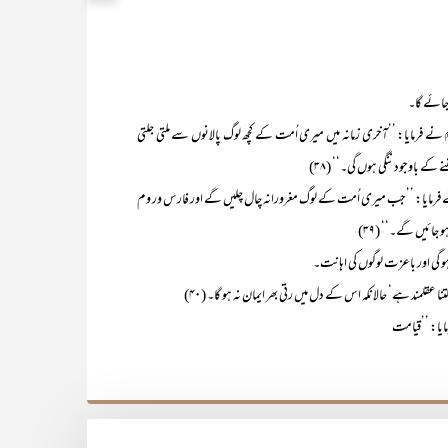
مایا: ’’آخری زمانہ میں میری اُمت کے کچھ لوگ پالانوں سے ملتی جلتی
کے باوجود ننگی ہوں گی۔‘‘ (۳۸)
نے فرمایا: ’’جب میری اُمت کے لوگ مغرورانہ چال چلیں گے اور فارس ور وم
ائیں گے۔‘‘ (۳۹)