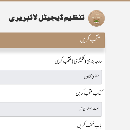
منتخب کریں
درجہ بندی (کٹیگری) منتخب کریں
کتاب منتخب کریں
باب منتخب کریں