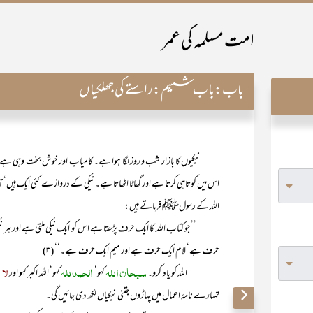
امت مسلمہ کی عمر
باب:
باب ششم:راستے کی جھلکیاں
نیکیوں کا بازار شب و روز لگا ہوا ہے۔ کامیاب اور خوش بخت وہی ہے جو 
اس میں کوتاہی کرتا ہے اور گھاٹا اٹھاتا ہے۔ نیکی کے دروازے کئی ایک ہیں‘
اللہ کے رسولﷺ فرماتے ہیں:
’’جو کتاب اللہ کا ایک حرف پڑھتا ہے اس کو ایک نیکی ملتی ہے اور ہر نیکی کی
حرف ہے‘ لام ایک حرف ہے اور میم ایک حرف ہے۔‘‘ (۳)
سبحان اللہ
الحمد للہ
لا ا
اللہ کو یاد کرو۔
کہو‘
کہو‘ اللہ اکبر کہو اور
تمہارے نامۂ اعمال میں پہاڑوں جتنی نیکیاں لکھ دی جائیں گی۔