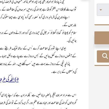
جی نہ چاہتا ہو تو پھر بھی پورا پور اوضو بنائو۔ مسجدوں کی طرف زیادہ سے ز
ثواب ملے گا جتنا اس لشکر کو ملتا ہے جو اللہ کی راہ میں سرحدوں کی حفاظت کے 
اپنے والدین کی فرمانبرداری کرو‘ صلہ رحمی کرو‘ پڑوسی سے اچھا سلوک کرو‘ م
بلند ہوں گے۔
سلام کو پھیلائو‘ کھانا کھلائو‘ مریض کی تیمارداری کرو اور لڑنے والوں کے
جائیں گی۔
بیوی اپنے شوہر کی اطاعت کرے‘ اس کے ساتھ ٹھیک طریقے سے رہے 
کے آٹھوں دروازے کھل جائیں گے‘ جس دروازے سے چاہے داخل ہو جا
چنانچہ نیکی کے دروازے بہت سے ہیں‘ سب کھلے ہیں۔ اللہ کے بندو! جلدی 
کی وسعتوں کے برابر ہے۔
۵) اللّٰہ کی طرف دعوت :
اس سے مراد صرف لیکچر یا خطبہ دینا نہیں ہے‘ بلکہ مراد یہ ہے کہ اپنے پڑوسی ک
گھروالوں کو اللہ کی اطاعت اور عبادت کا حکم دو۔اگر ایسا کرو گے تو اللہ کی 