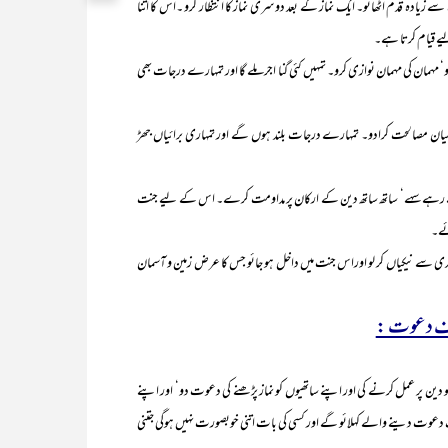
یادہ قدم اٹھائو۔ ایک نماز کے بعد دوسری نماز کا انتظار کرو ۔اس کا اتنا
لیے قیام کرتا ہے۔
ہمان کی مہمان نوازی کرو۔ تمہیں کئی گنا اجر ملے گا اور تمہارے درجات بھی
 درمیان مصالحت کرادو۔ تمہارے درجات بلند ہوں گے اور تمہاری برائیاں جھڑ
سہے‘ ساتھ ساتھ دین کے ارکان پر مداومت کرے۔ اس کے لیے جنت
ئے۔
سے نیکیاں کر لو اوراس جنت میں داخل ہو جائو جس کا عرض زمین و آسمان
و دین پر عمل کرنے کی اور اپنے ساتھیوں کو نماز پڑھنے کی دعوت دو‘ اور اپنے
طرف دعوت دینے والے کہلائو گے اور کسی کی بات اتنی خوبصورت نہیں ہوگی جتنی