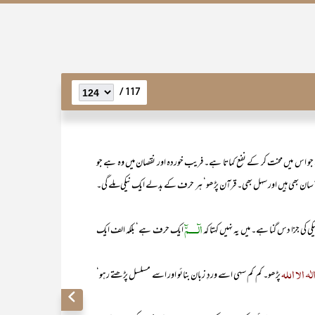
117 /
اس میں محنت کر کے نفع کماتا ہے۔ فریب خوردہ اور نقصان میں وہ ہے جو
 آسان بھی ہیں اور سہل بھی۔ قرآن پڑھو‘ ہر حرف کے بدلے ایک نیکی ملے گی۔
الٓــــمّٓ
 جزا دس گنا ہے۔ میں یہ نہیں کہتا کہ
ایک حرف ہے‘ بلکہ الف ایک
لٰہ الا اللہ
پڑھو۔ کم کم سہی اسے وردِ زبان بنائو اور اسے مسلسل پڑھتے رہو‘