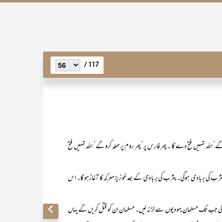
117 /
لہ تمہیں فتح دے گا ۔ پھر فارس پر‘ پھر روم پر حملہ کرو گے‘ اللہ تمہیں فتح
ی بربادی ہوگی۔ یثرب کی بربادی کے بعد خونریز معرکہ کا آغازہو گا۔ اس
 تک مسلمان یہودیوں سے لڑ نہ لیں۔ مسلمان ان کو قتل کریں گے یہاں