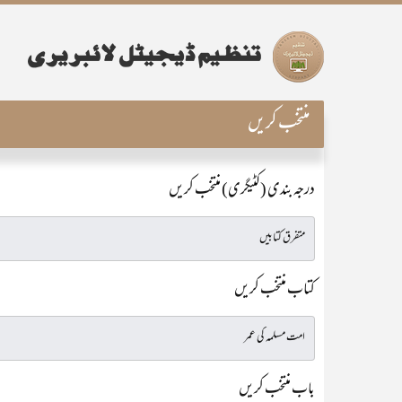
منتخب کریں
درجہ بندی (کٹیگری) منتخب کریں
کتاب منتخب کریں
باب منتخب کریں