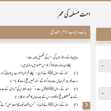
امت مسلمہ کی عمر
باب:
باب سوم:مھدی
جاپان) کے ساتھ ہوں گی۔ اس کی تفصیل یوں ہے:
پہلے ان احادیث کا ذکر جو اس سلسلہ میں مروی ہیں:
(۱) اللہ کے رسولﷺ نے فرمایا: ’’پہلے تم جزیرۃ العرب پر چڑھائی کرو گے‘ ال
دے گا۔ پھر تم دجال سے جہاد کرو گے‘ اللہ تمہیں فتح دے گا۔ (۱۶)
(۲) اللہ کے رسولﷺ کا قول ہے : ’’بیت المقدس کی آبادی کے بعد یثرب ک
کے بعد قسطنطنیہ فتح ہو گا اور اس کے بعد دجال کا ظہور ہو گا (۱۷)
(۳) اللہ کے رسولﷺ نے فرمایا: ’’اُس وقت تک قیامت نہیں آئے گی جب