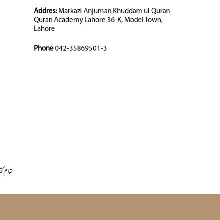
Addres:
Markazi Anjuman Khuddam ul Quran
Quran Academy Lahore 36-K, Model Town,
Lahore
Phone
042-35869501-3
تمام کت