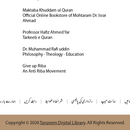
Maktaba Khuddam ul Quran
Official Online Bookstore of Mohtaram Dr. Israr
Ahmad
Professor Hafiz Ahmed Yar
Tarkeeb e Quran
Dr. Muhammad Rafi uddin
Philosophy - Theology - Education
Give up Riba
An Anti Riba Movement
ابیں
|
سائٹ میپ
|
رازداری کی پالیسی
|
شرائط و ضوابط
|
رابطہ کریں
|
ہمارے بارے
Copyright © 2026
Tanzeem Digital Library
. All Rights Reserved.