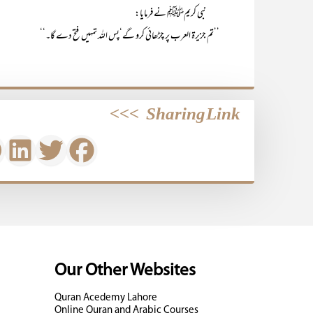
نبی کریمﷺ نے فرمایا:
’’تم جزیرۃ العرب پر چڑھائی کرو گے‘پس اللہ تمہیں فتح دے گا۔‘‘
>>>
Sharing Link
Our Other Websites
Quran Acedemy Lahore
Online Quran and Arabic Courses