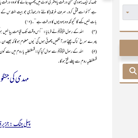
تک کہ ایک یہودی کسی درخت یا پتھر کی اوٹ میں چھپ جائے گا تو وہ درخت ی
ہے‘ آئو اسے قتل کرو۔ صرف غرقد (کانٹے دار جھاڑی جو بیت المقدس کے قر
بات نہیں کہے گا ‘کیونکہ وہ یہودیوں کا درخت ہے‘‘۔(۱۸)
(۴) اللہ کے رسول ﷺ نے فرمایا: ’’اُس وقت تک قیامت بپا نہیں ہو گی
چہرے سرخ‘ ناک چپٹے اور آنکھیں چھوٹی ہوں گی‘ یوں معلوم ہو گا کہ جیسے ان ک
قسطنطنیہ روم سے پہلے فتح ہو گا۔
مہدی کی جنگو
پہلی جنگ : جزیر