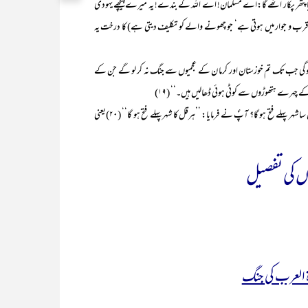
ا پتھر پکار اٹھے گا:اے مسلمان! اے اللہ کے بندے! یہ میرے پیچھے یہودی
ب و جوار میں ہوتی ہے‘ جو چھونے والے کو تکلیف دیتی ہے) کا درخت یہ
 جب تک تم خوزستان اور کرما ن کے عجمیوں سے جنگ نہ کر لو گے جن کے
ے چہرے ہتھوڑوں سے کوٹی ہوئی ڈھالیں ہیں۔‘‘ (۱۹)
(۵) اللہ کے رسولﷺ سے سوال کیا گیا: قسطنطنیہ یا روم میں سے کون سا شہر پہلے فتح ہو گا؟ آپؐ نے فرمایا: ’’ہرقل کا شہر پہلے فتح ہو گا‘‘ (۲۰)یعنی
ں کی تفصیل
ۃ العرب کی جنگ