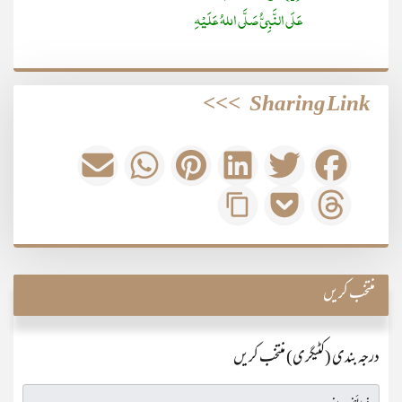
عَلَی النَّبِیُّ صَلَّی اللہُ عَلَیْہِ
>>>
Sharing Link
منتخب کریں
درجہ بندی (کٹیگری) منتخب کریں