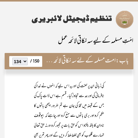
امّتِ مسلمہ کے لیے سہ نکاتی لائحہ عمل
باب:
امت مسلمہ کے لئے سہ نکاتی لائحہ عمل اور نہی عن المنکر کی خصوصی اہمیت
150 /
کی زبانی ان پر لعنت کی اور یہ اس لیے کہ انہوں نے خدا کی
نافرمانی کی اور حد سے تجاوز کیا۔ قسم ہے اس ذاتِ پاک کی
جس کے قبضہ میں محمدؐ کی جان ہے تم ضرور اچھی باتوں کا
حکم کرو اور بری باتوں سے منع کرو اور چاہئے کہ بیوقوف
نادان کا ہاتھ پکڑو اس کو حق بات پر مجبور کرو ورنہ حق تعالیٰ
تمہارے قلوب کو بھی خلط ملط کر دیں گے اور پھر تم پر بھی