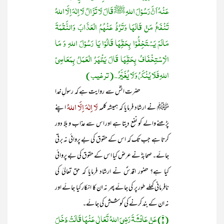
عَنْهُ اَنَّ رَسُوْلَ اللہِ ﷺ قَالَ لَا تَزَالُ لَا اِلٰہَ اِلَّا اللہُ
تَنْفَعُ مَنْ قَالَھَا وَتَرُدُّ عَنْھُمُ الْعَذَابَ وَالنَّقْمَۃَ
مَالَمْ یَسْتَخِفُّوْا بِحَقِّھَا قَالُوْا یَا رَسُوْلَ اللہِ وَ مَا
الْاِسْتِخْفَافُ بِحَقِّھَا قَالَ یَظْھَرُ الْعَمَلُ بِمَعَاصِیْ
اللہِ فَلَا یُنْکَرُ وَلَا یُغَیَّرُ ۔(ترغیب)
حضرت انسؓ سے روایت ہے کہ رسولِ خدا
لَا اِلٰہَ اِلَّا اللہُ
ﷺ نے ارشاد فرمایا کہ ہمیشہ کلمہ
اپنے
پڑھنے والے کو نفع دیتا ہے اور اس سے عذاب و بلا دور
کرتا ہے جب تک کہ اس کے حقوق کی بے پروائی نہ برتی
جائے۔ صحابہؓ نے عرض کیا اس کے حقوق کی بے پروائی
کیا ہے؟ حضور اقدسؐ نے ارشاد فرمایا کہ حق تعالیٰ کی
نافرمانی کھلے طور پر کی جائے پھر نہ ان کا انکار کیا جائے اور
نہ ان کے بند کرنے کی کوشش کی جائے۔
(۴) عَنْ عَائْشَۃَ رَضِیَ اللہُ تَعَالٰی عَنْھَا قَالَتْ دَخَلَ