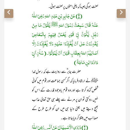
لعنت ہو گی جیسا کہ پہلی امتوں پر لعنت ہوئی۔
(۲) عَنْ جَابِرِ بْنِ عَبْدِ اللہِ
رَضِیَ اللّٰہُ
عَنْهُ
قَالَ سَمِعْتُ رَسُوْلَ اللہِ ﷺ یَقُوْلُ مَا مِنْ
رَجُلٍ یَّکُوْنُ فِیْ قَوْمٍ یَعْمَلُ فِیْھِمْ بِالْمَعَاصِیْ
یَقْدِرُوْنَ عَلٰی اَنْ یُّغَیِّرُوْا عَلَیْہِ وَلَا یُغَیِّرُوْنَ اِلَّا
اَصَابَھُمُ اللہُ بِعِقَابٍ قَبْلَ اَنْ یَّمُوْتُوْا۔(سُنَنِ اَبِیْ
دَاوٗدَ ابْنِ مَاجَۃَ)
حضرت جابر ؓ سے روایت ہے کہ رسولِ خدا
ﷺ نے ارشاد فرمایا کہ اگر کسی جماعت اور قوم میں کوئی
شخص گناہ کرتا ہے اور وہ قوم باوجود قدرت کے اس کو
نہیں روکتی تو ان پر مرنے سے پہلے ہی حق تعالیٰ عذاب
بھیج دیتے ہیں یعنی دنیا ہی میں ان کو طرح طرح کے
مصائب میں مبتلا کر دیا جاتا ہے۔
(۳) وَرَوَی الْاَصْبھَانِیْ عَنْ اَنَسٍ رَضِیَ اللّٰہُ