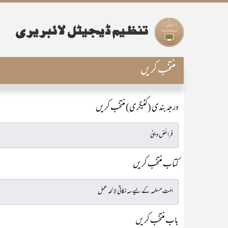
منتخب کریں
درجہ بندی (کٹیگری) منتخب کریں
کتاب منتخب کریں
باب منتخب کریں