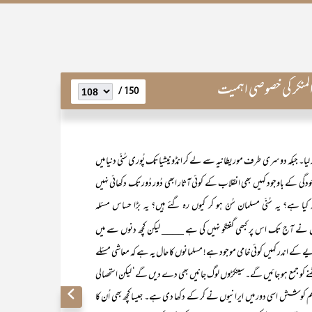
لمنکر کی خصوصی اہمیت
150 /
کر لیا۔ جبکہ دوسری طرف موریطانیہ سے لے کر انڈونیشیا تک پُوری سُنّی دنیا میں
دگی کے باوجود کہیں بھی انقلاب کے کوئی آثار ابھی دُور دُور تک دکھائی نہیں
ہے؟ یہ سُنّی مسلمان سُنّ ہو کر کیوں رہ گئے ہیں؟ یہ بڑا حساس مسئلہ
ں نے آج تک اس پر کبھی گفتگو نہیں کی ہے ____ لیکن کچھ دنوں سے میں
یے کے اندر کہیں کوئی خامی موجود ہے! مسلمانوں کا حال یہ ہے کہ معاشی مسئلے
نے کو جمع ہو جائیں گے۔ سینکڑوں لوگ جانیں بھی دے دیں گے‘ لیکن استحصالی
 کوشش اسی دور میں ایرانیوں نے کر کے دکھا دی ہے۔ جیسا کچھ بھی اُن کا