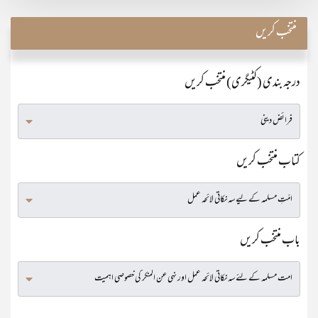
منتخب کریں
درجہ بندی (کٹیگری) منتخب کریں
کتاب منتخب کریں
باب منتخب کریں