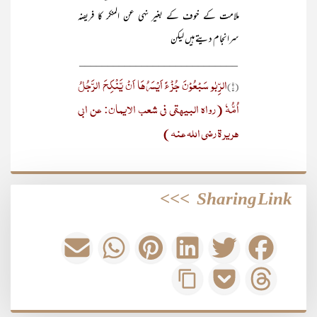
ملامت کے خوف کے بغیر نہی عن المنکر کا فریضہ
سرانجام دیتے ہیں لیکن
____________________________
الرِّبٰو سَبْعُوْنَ جُزْءً اَیْسَرُھَا اَنْ یَّنْکِحَ الرَّجُلُ
(۱)
اُمُّہٗ (رواہ البیہقی فی شعب الایمان: عن ابی
ھریرۃ رضی اللہ عنہ )
>>>
Sharing Link