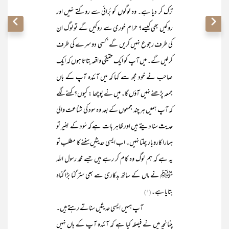
ترک کر دیا ہے۔ وہ لوگوں کو بُرائی سے روکتے نہیں اور
روکیں بھی کیسے؟ حرام خوری سے روکیں گے تو لوگ ان
کی طرف رجوع نہیں کریں گے‘ کسی دوسرے کی طرف
کر لیں گے۔ میں آپ کو ایک حقیقی واقعہ بتاتا ہوں کہ ایک
صاحب نے خود مجھ سے کہا کہ میں آئندہ آپ کے ہاں
جمعہ پڑھنے نہیں آؤں گا۔ میں نے پوچھا : کیوں؟ کہنے لگے
کہ آپ ہمیں ہر چند جمعوں کے بعد وہ سود کی شناعت والی
حدیث سنا دیتے ہیں اور ظاہر بات ہے کہ سُود کے بغیر تو
ہمارا کاروبار چلتا نہیں۔ اب ایسی حدیثیں سننے کا مطلب تو
یہ ہے کہ ہم لوگ وہ کام کر رہے ہیں جسے محمد رسول اللہ
ﷺ نے ماں کے ساتھ بدکاری سے بھی ستر گنا بڑا گناہ
بتایا ہے۔
(۱)
آپ ہمیں ایسی حدیثیں سناتے رہتے ہیں۔
چنانچہ میں نے فیصلہ کیا ہے کہ آئندہ آپ کے ہاں نہیں