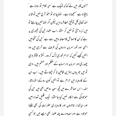
آئوں گا۔ میں نے کہا کہ ٹھیک ہے‘ میرا کام تو سنانا ہے‘
پہنچانا ہے‘ سمجھانا ہے۔ سننا چاہو تو سنو! آج نہیں تو شائد
اللہ تعالیٰ کل توفیق عطا فرما دیں لیکن اگر سننا نہیں چاہتے تو
میں زبردستی تو نہیں کر سکتا ۔اب علماء جن کی مجبوری یہ
ہے کہ اُن کا معاش کا معاملہ وہیں سے ہے‘ جن کی تنخواہیں
انہی سود خور سرمایہ داروں کی طرف سے آرہی ہیں وہ
انہیں کیسے کہیں کہ حرام خوری ترک کر دو۔ اکثر و بیشتر وہی
چوہدری اور سرمایہ دار مساجد کے منتظم اور مہتمم ہیں۔ وہی
تو ہیں جو یہاں بہترین قالین لا کر بچھاتے ہیں۔ اب اُن
کے کاروبار میں حرام ہے تو انہیں کون روکے! الّا ماشاء
اللہ۔ اس معاشرے میں کچھ سعید روحیں بھی ہیں جن کی
موجودگی سے انکار نہیں کیا جاسکتا۔ ایک قلیل تعداد امین
اور دیانتدار تاجروں اور کاروباری حضرات کی بھی یقینا
موجود ہے اور معدودے چند علماء بھی ایسے ہیں جو کسی