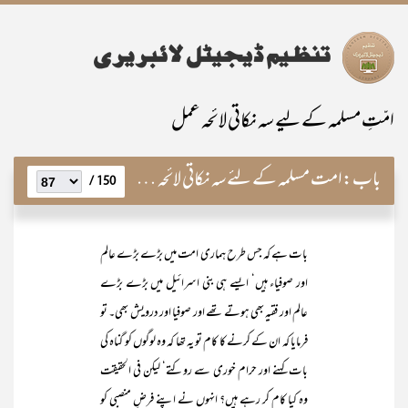
امّتِ مسلمہ کے لیے سہ نکاتی لائحہ عمل
باب:
امت مسلمہ کے لئے سہ نکاتی لائحہ عمل اور نہی عن المنکر کی خصوصی اہمیت
150 /
بات ہے کہ جس طرح ہماری امت میں بڑے بڑے عالم
اور صوفیاء ہیں‘ ایسے ہی بنی اسرائیل میں بڑے بڑے
عالم اور فقیہ بھی ہوتے تھے اور صوفیا اور درویش بھی۔ تو
فرمایا کہ ان کے کرنے کا کام تو یہ تھا کہ وہ لوگوں کو گناہ کی
بات کہنے اور حرام خوری سے روکتے‘ لیکن فی الحقیقت
وہ کیا کام کر رہے ہیں؟ انہوں نے اپنے فرضِ منصبی کو