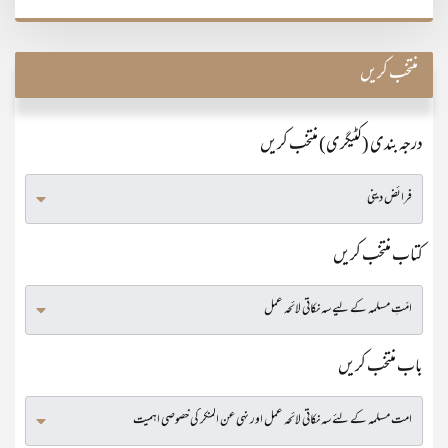
منتخب کریں
درجہ بندی (کٹیگری) منتخب کریں
کتاب منتخب کریں
باب منتخب کریں