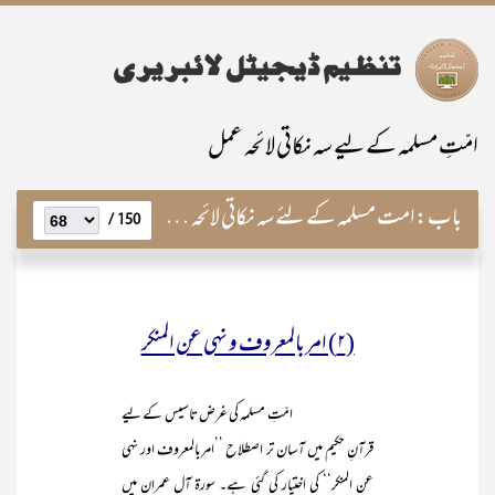
امّتِ مسلمہ کے لیے سہ نکاتی لائحہ عمل
باب:
امت مسلمہ کے لئے سہ نکاتی لائحہ عمل اور نہی عن المنکر کی خصوصی اہمیت
150 /
(۲) امر بالمعروف و نہی عن المنکر
امّتِ مسلمہ کی غرض تاسیس کے لیے
قرآنِ حکیم میں آسان تر اصطلاح ’’امربالمعروف اور نہی
عن المنکر‘‘ کی اختیار کی گئی ہے۔ سورۃ آل عمران میں