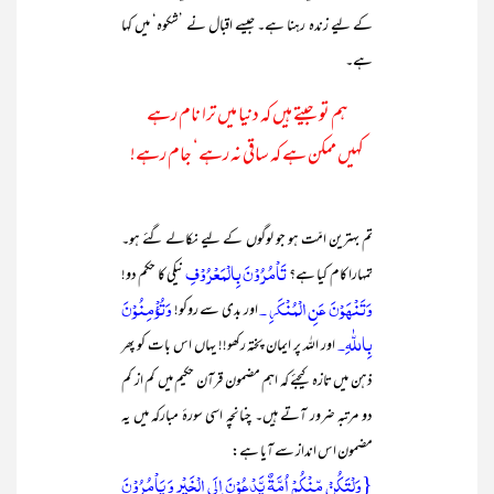
کے لیے زندہ رہنا ہے۔ جیسے اقبال نے ’شکوہ‘ میں کہا
ہے۔
ہم تو جیتے ہیں کہ دنیا میں ترا نام رہے
کہیں ممکن ہے کہ ساقی نہ رہے‘ جام رہے!
تم بہترین امّت ہو جو لوگوں کے لیے نکالے گئے ہو۔
تَاْمُرُوْنَ بِالْمَعْرُوْفِ
تمہارا کام کیا ہے؟
نیکی کا حکم دو!
وَتَنْھَوْنَ عَنِ الْمُنْکَرِ ۔
وَتُؤْمِنُوْنَ
اور بدی سے روکو!
بِاللّٰہِ۔
اور اللہ پر ایمان پختہ رکھو!! یہاں اس بات کو پھر
ذہن میں تازہ کیجئے کہ اہم مضمون قرآن حکیم میں کم از کم
دو مرتبہ ضرور آتے ہیں۔ چنانچہ اسی سورۂ مبارکہ میں یہ
مضمون اس انداز سے آیا ہے:
{وَلْتَکُنْ مِّنْکُمْ اُمَّۃٌ یَّدْعُوْنَ اِلَی الْخَیْرِ وَ یَاْمُرُوْنَ