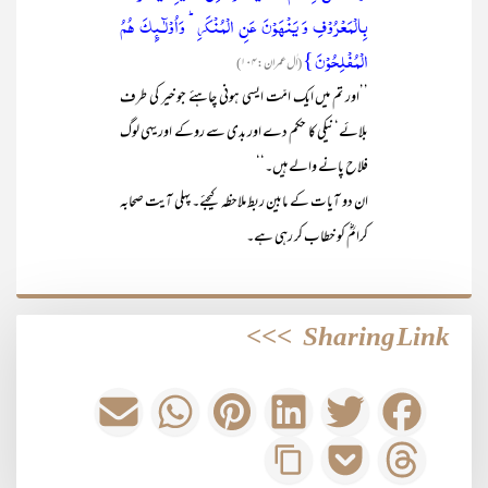
بِالْمَعْرُوْفِ وَ یَنْھَوْنَ عَنِ الْمُنْکَرِ ؕ وَاُوْلٰٓـئِکَ ھُمُ
الْمُفْلِحُوْنَ }
(اٰل عمران: ۱۰۴)
’’اور تم میں ایک امّت ایسی ہونی چاہئے جو خیر کی طرف
بلائے‘ نیکی کا حکم دے اور بدی سے روکے اور یہی لوگ
فلاح پانے والے ہیں۔‘‘
ان دو آیات کے مابین ربط ملاحظہ کیجئے۔ پہلی آیت صحابہ
کرامؓ کو خطاب کر رہی ہے۔
>>>
Sharing Link