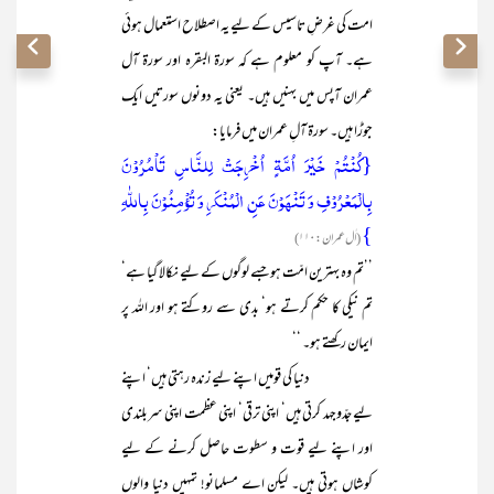
امت کی غرضِ تاسیس کے لیے یہ اصطلاح استعمال ہوئی
ہے۔ آپ کو معلوم ہے کہ سورۃ البقرہ اور سورۃ آل
عمران آپس میں بہنیں ہیں۔ یعنی یہ دونوں سورتیں ایک
جوڑا ہیں۔ سورۃ آلِ عمران میں فرمایا:
{کُنْتُمْ خَیْرَ اُمَّۃٍ اُخْرِجَتْ لِلنَّاسِ تَاْمُرُوْنَ
بِالْمَعْرُوْفِ وَ تَنْھَوْنَ عَنِ الْمُنْکَرِ وَ تُؤْمِنُوْنَ بِاللّٰہِ
}
(اٰل عمران : ۱۱۰)
’’تم وہ بہترین امّت ہو جسے لوگوں کے لیے نکالا گیا ہے‘
تم نیکی کا حکم کرتے ہو‘ بدی سے روکتے ہو اور اللہ پر
ایمان رکھتے ہو۔ ‘‘
دنیا کی قومیں اپنے لیے زندہ رہتی ہیں‘ اپنے
لیے جدّوجہد کرتی ہیں‘ اپنی ترقی‘ اپنی عظمت اپنی سربلندی
اور اپنے لیے قوت و سطوت حاصل کرنے کے لیے
کوشاں ہوتی ہیں۔ لیکن اے مسلمانو! تمہیں دنیا والوں