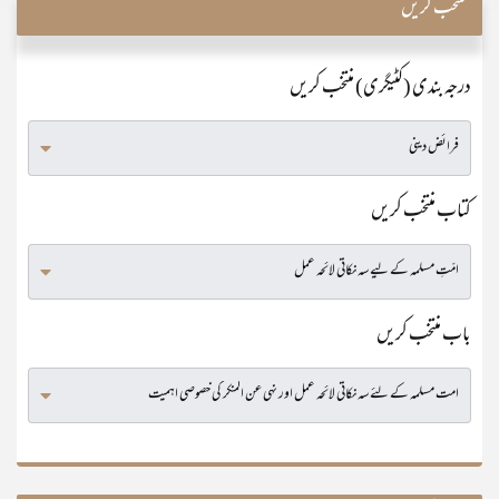
منتخب کریں
درجہ بندی (کٹیگری) منتخب کریں
کتاب منتخب کریں
باب منتخب کریں