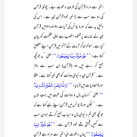
الخیر سے مراد قرآن کی طرف دعوت ہے۔ چونکہ قرآن
کی رو سے سب سے بڑا خیر خود قرآن مجید ہے۔ اس کی
دلیل یہ ہے کہ سورۂ یونس کی آیات ۵۷ اور۵۸ میں قرآن
مجید نے نہایت پُرشکوہ اسلوب سے اپنی عظمت کو بیان
کیا ہے۔ مؤخر الذکر آیت کے آخر میں قرآن اپنے متعلق
’’ ہُوَ خَیْرٌ مِمَّا یَجْمَعُوْنَ ‘‘
کہتا ہے:
یعنی ’’یہ جو کچھ
جمع کر رہے ہیں وہ (قرآن) اِن سب سے بہتر
ہے۔‘‘قرآن مجید دنیوی دولت کو بھی خیر کہتا ہے۔ مثلاً
’’ وَاِنَّہٗ لِحُبِّ الْخَیْرِ لَشَدِیْدٌ
سورۃ العادیات میں فرمایا:
‘‘
یعنی ’’انسان مال و دولت کی محبت میں بہت شدید
ہے۔ ‘‘ لیکن سورۃ یونس میں قرآن اپنے لیے کہتا ہے کہ
جو کچھ بھی تم دنیوی مال و اسباب جمع کرتے ہو ان سب
’’ھُوَ خَیْرٌ مِّمِّا
سے کہیں قیمتی شے خود قرآن ہے۔
یَجْمَعُوْنَ ‘‘
یہاں دعوت الی الخیر سے مراد ہے قرآن