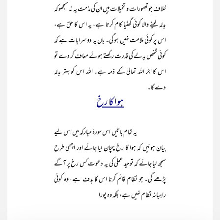
خلاف جو تصورات و تخیلات ہیں ان کی مذمت یہ نہ سمجھو کہ
بدلہ لینے والا کوئی گھٹیا کام کرتا ہے، یہ اس کا حق ہے،
اس پر کوئی ملامت نہیں ہو گی۔ ہاں یہ دوسرابات ہے کہ
کوئی شخص بدلے کی قدرت رکھتے ہوئے معاف کر دے تو
اس کا اجر اللہ تعالیٰ کے ذمہ ہے۔ اللہ اس کو بہتر بدلہ
دے گا۔
ہوا کا رخ
یہ تمام باتیں اس سورۂ مبارکہ میں اس لیے
بیان ہوئیں کہ ہوا کا رخ پہچان لیا جائے اور اچھی طرح
سمجھ لیا جائے کہ توحید عملی کی یہ دعوت کس رخ پر آگے
پڑھے گی۔ جو نظام قائم کرنا اس کا ہدف ہے، وہ کوئی
راہبانہ نظام نہیں ہے، بلکہ وہ پورا