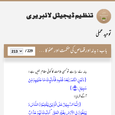
توحید عملی
باب:
بدلہ اور قصاص کی حکمت اور عفو کا موقع و محل
229 /
بدلہ لے رہا ہے تو کسی ملامت کا کوئی مقام نہیں ہے:
{وَ لَمَنِ انۡتَصَرَ بَعۡدَ ظُلۡمِہٖ فَاُولٰٓئِکَ مَا عَلَیۡہِمۡ مِّنۡ
سَبِیۡلٍ ﴿ؕ۴۱﴾}
آگے فرمایا:
{اِنَّمَا السَّبِیۡلُ عَلَی الَّذِیۡنَ یَظۡلِمُوۡنَ النَّاسَ وَ
یَبۡغُوۡنَ فِی الۡاَرۡضِ بِغَیۡرِ الۡحَقِّ ؕ اُولٰٓئِکَ لَہُمۡ عَذَابٌ