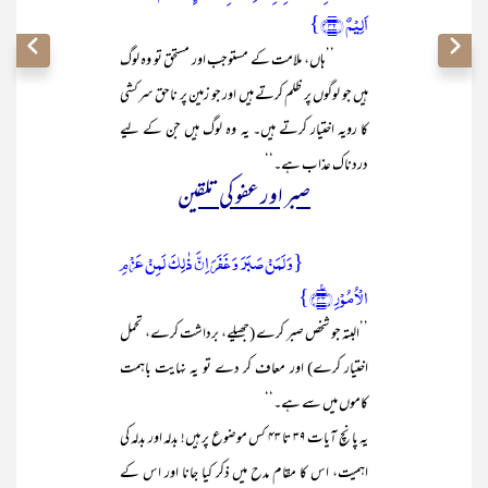
اَلِیۡمٌ ﴿۴۲﴾}
’’ہاں، ملامت کے مستوجب اور مستحق تو وہ لوگ
ہیں جو لوگوں پر ظلم کرتے ہیں اور جو زمین پر ناحق سرکشی
کا رویہ اختیار کرتے ہیں۔ یہ وہ لوگ ہیں جن کے لیے
دردناک عذاب ہے۔‘‘
صبر اور عفو کی تلقین
{وَ لَمَنۡ صَبَرَ وَ غَفَرَ اِنَّ ذٰلِکَ لَمِنۡ عَزۡمِ
الۡاُمُوۡرِ ﴿٪۴۳﴾}
’’البتہ جو شخص صبر کرے (جھیلے، برداشت کرے، تحمل
اختیار کرے) اور معاف کر دے تو یہ نہایت باہمت
کاموں میں سے ہے۔‘‘
یہ پانچ آیات ۳۹ تا ۴۳ کس موضوع پر ہیں! بدلہ اور بدلہ کی
اہمیت، اس کا مقام مدح میں ذکر کیا جانا اور اس کے