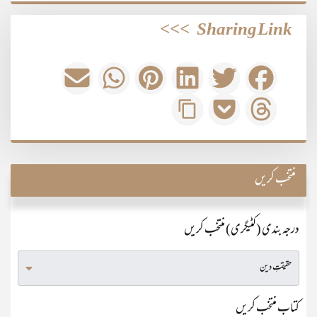
>>>
Sharing Link
منتخب کریں
درجہ بندی (کٹیگری) منتخب کریں
کتاب منتخب کریں