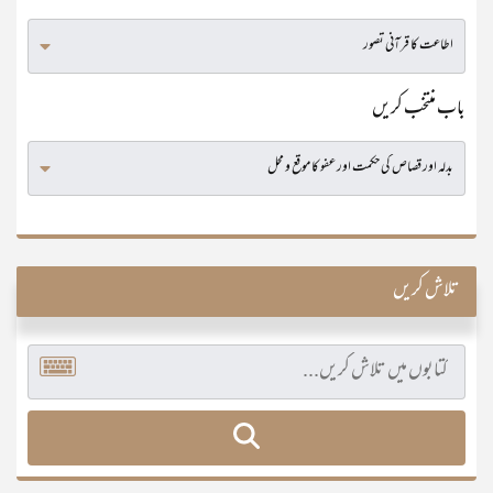
باب منتخب کریں
تلاش کریں