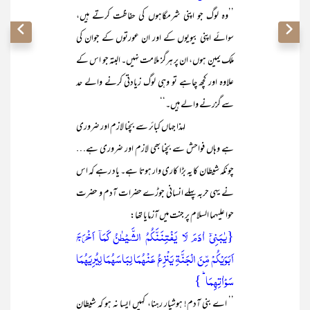
’’وہ لوگ جو اپنی شرمگاہوں کی حفاظت کرتے ہیں،
سوائے اپنی بیویوں کے اور ان عورتوں کے جوان کی
ملک یمین ہوں، ان پر ہرگز ملامت نہیں۔ البتہ جو اس کے
علاوہ اور کچھ چاہے تو وہی لوگ زیادتی کرنے والے حد
سے گزرنے والے ہیں۔‘‘
لہذا جہاں کبائر سے بچنا لازم اور ضروری
ہے وہاں فواحش سے بچنا بھی لازم اور ضروری ہے…
چونکہ شیطان کا یہ بڑا کاری وار ہوتا ہے۔ یاد رہے کہ اس
نے یہی حربہ پہلے انسانی جوڑے حضرات آدم و حضرت
حوا علیہما السلام پر جنت میں آزمایا تھا:
{یٰبَنِیۡۤ اٰدَمَ لَا یَفۡتِنَنَّکُمُ الشَّیۡطٰنُ کَمَاۤ اَخۡرَجَ
اَبَوَیۡکُمۡ مِّنَ الۡجَنَّۃِ یَنۡزِعُ عَنۡہُمَا لِبَاسَہُمَا لِیُرِیَہُمَا
سَوۡاٰتِہِمَا ؕ }
’’ اے بنی آدم! ہوشیار رہنا، کہیں ایسا نہ ہو کہ شیطان