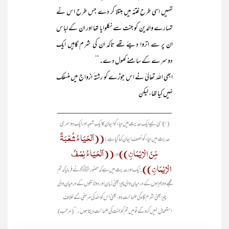
تمہیں اسی طرح فتنہ میں مبتلا کر دے جس طرح اس نے
تمہارے والدین کو جنت سے نکلوایا تھا اور ان کے لباس
ان پر سے اتروا دیئے تھے تاکہ ان کی شرم گاہیں ایک
دوسرے کے سامنے کھول دے۔‘‘
ابھی اللہ تعالیٰ نے اس جوڑے کو رشتہ ٔ ازواج میں منسلک
نہیں کیا تھا، لیکن
____________________________
(۱) اسی لیے ایک حدیث میں حیاء کو ایمان کا ایک شعبہ اور ایک دوسری
((اَلْحَیَاءُ شُعْبَۃٌ
حدیث میں حیاء کو نصف ایمان کہا گیا ہے:
مِّنَ الْاِیْمَانِ))
((اَلْحَیَاءُ نِصْفُ
اور
الْاِیْمَانِ))
۔
ایک اور حدیث میں ہے کہ حضورﷺ نے فرمایا کہ تم
مجھے دو جبڑوں کے درمیان والی چیز یعنی زبان اور دو ٹانگوں کے درمیان والی
چیز یعنی شرم گاہ کی ضمانت دو، یعنی اس کو اللہ کی مرضی کے خلاف
استعمال نہیں کرو گے تو میں تم کو جنت کی ضمانت دیتا ہوں۔‘‘ (مرتب)