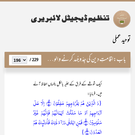
توحید عملی
باب:
اقامتِ دین کی جِدّوجُہد کرنے والوں کے اوصاف
229 /
ایک شوشے کے فرق کے بغیر بالکل یکساں الفاظ آئے
ہیں۔ فرمایا:
{وَ الَّذِیۡنَ ہُمۡ لِفُرُوۡجِہِمۡ حٰفِظُوۡنَ ۙ﴿۵﴾ اِلَّا عَلٰۤی
اَزۡوَاجِہِمۡ اَوۡ مَا مَلَکَتۡ اَیۡمَانُہُمۡ فَاِنَّہُمۡ غَیۡرُ
مَلُوۡمِیۡنَ ۚ﴿۶﴾ فَمَنِ ابۡتَغٰی وَرَآءَ ذٰلِکَ فَاُولٰٓئِکَ ہُمُ
الۡعٰدُوۡنَ ۚ﴿۷﴾}