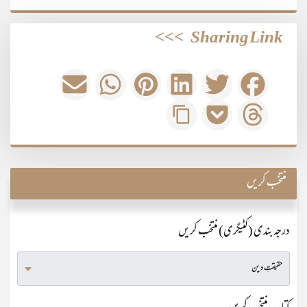
>>>
Sharing Link
منتخب کریں
درجہ بندی (کٹیگری) منتخب کریں