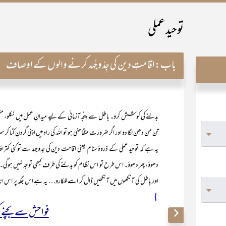
توحید عملی
باب:
اقامتِ دین کی جِدّوجُہد کرنے والوں کے اوصاف
بدلنے کی کوشش کرو۔ باطل سے پنجہ آزمائی کے لیے میدانِ عمل میں نکلو، منظم 
تن من دھن لگا دو اور اگر ضرورت متقاضی ہو تو اللہ کی راہ میں اپنی گردن کٹا 
یہ ہے کہ توحید عملی کے ذروۂ سنام یعنی اقامت دین کی جدوجہد سے توکنی کترا
دھوؤ، پھر دھوؤ۔ اس طرح تو اس نظام کو بدلنے کی طرف کبھی توجہ نہیں ہوگی
اور باطل کی آنکھوں میں آنکھیں ڈال کر اسے للکارو… یہ ہے اس جگہ پر اس ان
}
فواحش سے بچنے ک