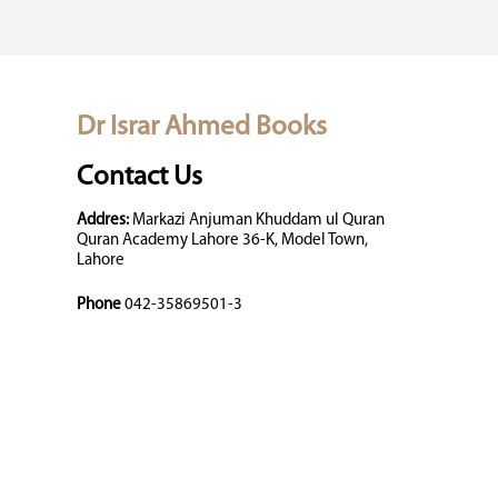
Dr Israr Ahmed Books
Contact Us
Addres:
Markazi Anjuman Khuddam ul Quran
Quran Academy Lahore 36-K, Model Town,
Lahore
Phone
042-35869501-3