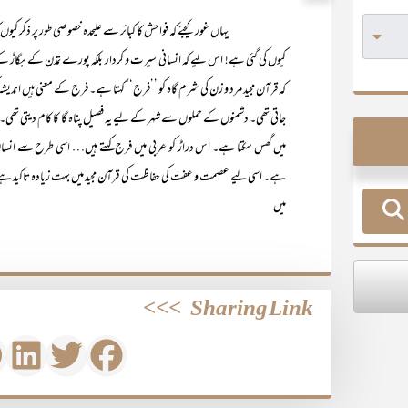
یہاں غور کیجئے کہ فواحش کا کبائر سے علیحدہ خصوصی طور پر ذکر کیوں کیا گی
کیوں کی گئی ہے! اس لیے کہ انسانی سیرت و کردار بلکہ پورے تمدن کے بگاڑ 
کہ قرآن مجید مرد و زن کی شرم گاہ کو ’’فرج‘‘ کہتا ہے۔ فرج کے معنی ہیں اندیشہ 
جاتی تھی۔ دشمنوں کے حملوں سے شہر کے لیے یہ فصیل پناہ گا کا کام دیتی تھی۔ ا
میں گھس سکتا ہے۔ اس دراڑ کو عربی میں فرج کہتے ہیں… اسی طرح سے انسا
ہے۔ اسی لیے عصمت و عفت کی حفاظت کی قرآن مجید میں بہت زیادہ تاکید ہ
میں
>>>
Sharing Link