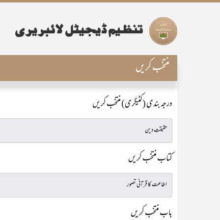
منتخب کریں
درجہ بندی (کٹیگری) منتخب کریں
کتاب منتخب کریں
باب منتخب کریں