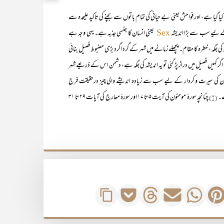
ا ہے، اور فواحش یعنی بے حیائی کی تمام باتوں سے بچنے کی تاکید علیحدہ سے
کے لیے سب سے بڑا اندیشہ
یعنی انسان کا جنسی جذبہ ہے۔ یہی وجہ ہے
Sex
کی جگہ ، خطرہ کا مقام۔ پچھلے زمانے میں شہر کے گرد اگرد بڑی مضبوط فصیل بنائی
گر کہیں فصیل میں دراڑ پڑ گئی تو یہ اندیشہ کی جگہ ہے، دشمن اس کے ذریعے شہر
ن کی سیرت و کردار کے لیے سب سے زیادہ اندیشے والی چیز درحقیقت فرج
ے۔
(۱)
چنانچہ سورۂ مومنون کی آیت ۵ تا ۱۷ اور سورۂ معارج کی آیات ۲۹ تا ۳۱