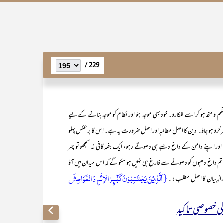
229 /
و متحد ہو کر اسے للکارو۔ خود بھی موجد بنو اور نظام کو موجد بنانے کے لیے
کر سرخرو ہو جاؤ۔ دین کا اصل مطالبہ اور اصل ضرورت یہ ہے۔ اس کا برعکس پہلو
ؤ اور اپنے دامن کے داغ دھبے ہی دھوتے رہو، ایک دفعہ کافی نہ سمجھو تو پھر
۔ تم داغ دھبوں کو دھونے سے فارغ ہی نہیں ہو سکو گے کہ اس میدان میں آؤ
{اَلَّذِیۡنَ یَجۡتَنِبُوۡنَ کَبٰٓئِرَ الۡاِثۡمِ وَ الۡفَوَاحِشَ
دازِ بیان کا اصل مطلب: ۔
ی خصوصی تاکید