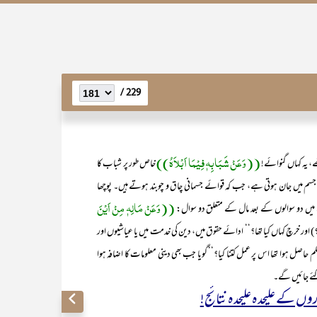
229 /
((وَعَنْ شَبَابِہٖ فِیْمَا اَبْلاَہُ))
ے، یہ کہاں گنوائے!
خاص طور پر شباب کا
 کہ جسم میں جان ہوتی ہے، جب کہ قوائے جسمانی چاق و چوبند ہوتے ہیں۔ پوچھا
((وَعَنْ مَالِہٖ مِنْ اَیْنَ
میں دو سوالوں کے بعد مال کے متعلق دو سوال:
) اور خرچ کہاں کیا تھا؟‘‘ ادائے حقوق میں، دین کی خدمت میں یا عیاشیوں اور
لم حاصل ہوا تھا اس پر عمل کتنا کیا؟‘‘ گویا جب بھی دینی معلومات کا اضافہ ہوا
کئے جائیں گے۔
 کے علیحدہ علیحدہ نتائج!