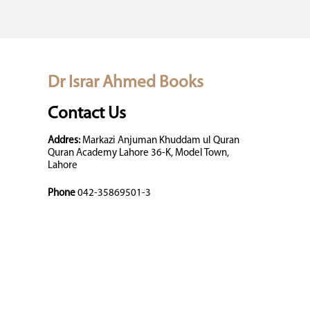
Dr Israr Ahmed Books
Contact Us
Addres:
Markazi Anjuman Khuddam ul Quran
Quran Academy Lahore 36-K, Model Town,
Lahore
Phone
042-35869501-3