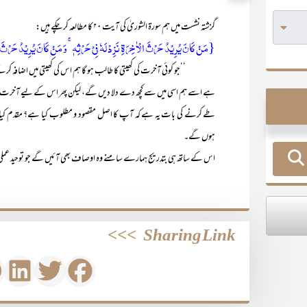
گزشتہ نشست میں ہم سورۃ الشوریٰ کی آیت ۲۰ کا مطالعہ کر چکے ہیں:
{مَنۡ کَانَ یُرِیۡدُ حَرۡثَ الۡاٰخِرَۃِ نَزِدۡ لَہٗ فِیۡ حَرۡثِہٖ ۚ وَ مَنۡ کَانَ یُرِیۡدُ حَرۡثَ الدّ
’’جو کوئی آخرت کی کھیتی کا طالب ہو گا ہم اس کی کھیتی میں اضافہ کرتے رہ
ہے اسے ہم اسی میں سے کچھ دے دلا دیں گے، لیکن پھر اس کے لیے آخرت می
طے کرنے کی بات یہ ہے کہ آپ کا اصل مقصود و مطلوب کیا ہے؟ مقدم کیا 
ہوں گے۔
اس کے ساتھ ہی بتدریج ہمارے سامنے وہ اوصاف بھی آئیں گے جو توحید عملی 
>>>
Sharing Link