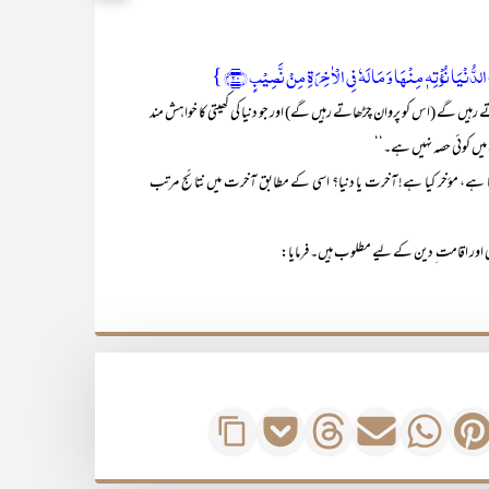
ُنۡیَا نُؤۡتِہٖ مِنۡہَا وَ مَا لَہٗ فِی الۡاٰخِرَۃِ مِنۡ نَّصِیۡبٍ ﴿۲۰﴾ }
یں گے (اس کو پروان چڑھاتے رہیں گے) اور جو دنیا کی کھیتی کا خواہش مند
ں کوئی حصہ نہیں ہے۔‘‘
ہے، مؤخر کیا ہے! آخرت یا دنیا؟ اسی کے مطابق آخرت میں نتائج مرتب
اور اقامت ِ دین کے لیے مطلوب ہیں۔ فرمایا: