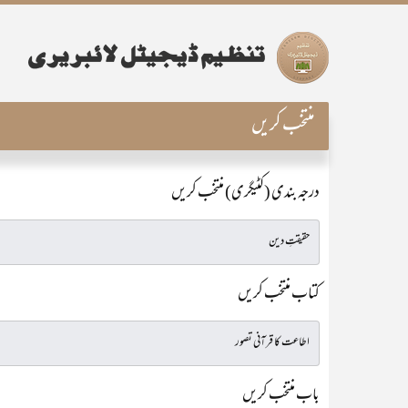
منتخب کریں
درجہ بندی (کٹیگری) منتخب کریں
کتاب منتخب کریں
باب منتخب کریں