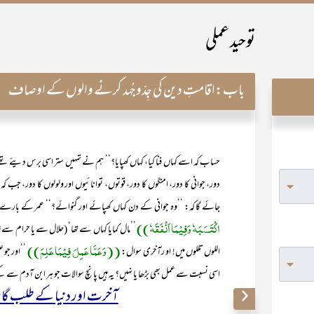
توحید عملی
باب:
اقامتِ دین کی جِدّوجُہد کرنے والوں کے اوصاف
حساب کہ اسے کہاں فنا کیا، کہاں کھپایا؟‘‘ ہم نے تمہیں ستر اسی برس دیئے تھ
دور، جوانی کا دور، امنگوں کا دور، قوتوں، توانائیوں اور ولولوں کا دور، جب
جائے گا کہ: ’’وہ جوانی کے دن کہاں کھپائے اور گنوائے؟‘‘ عمر کے بارے 
اکْتَسَبَہٗ وَفِیْمَا اَنْفَقَہٗ))
’’مال کمایا کہاں سے تھا‘ (حلال سے یا حرام سے؟
((وَعَمَّا عَمِلَ فِیْمَا عَلِمَ))
اللوں تللوں میں! او رآخری سوال:
’’اور جو ع
اسی نسبت سے عمل بھی بڑھا یا نہیں؟ یہ ہیں پانچ سوالات جو ہر ابن آدم سے 
آخرت اور دنیا کے طلب گاروں