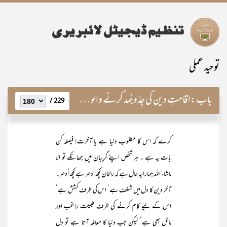
توحید عملی
باب:
اقامتِ دین کی جِدّوجُہد کرنے والوں کے اوصاف
229 /
کرے کہ اس کا مطلوب دنیا ہے یا آخرت! فیصلہ کن
بات یہ ہے ۔ ہر شخص اپنے گریبان میں جھانکے تو الا
ماشاء اللہ ہمارا یہ حال ہے کہ رجحان کچھ اِدھر ہے کچھ اُدھر۔
آخر دین کا دل میں شغف ہے‘ اس کی طرف کشش ہے‘
اس کے لیے کام کرنے کی طرف طبیعت راغب اور
مائل بھی ہے‘ لیکن جب دنیا کا معاملہ آتا ہے تو دل