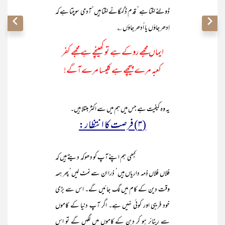
ڈولنے لگتا ہے‘ قدم ڈگمگانے لگتا ہیں‘ آدمی سوچتا ہے کہ
اِدھر جاؤں یا اُدھر جاؤں ؎
ایماں مجھے روکے ہے تو کھینچے ہے مجھے کفر
کعبہ مرے پیچھے ہے کلیسا مرے آگے!
یہ وہ کیفیت ہے جس میں ہم میں سے اکثر مبتلا ہیں۔
(۳) فرصت کا انتظار:
کبھی ہم اپنے آپ کو دھوکہ دیتے ہیں کہ
فلاں فلاں ذمہ داریاں ہیں‘ ذرا ان سے نمٹ لیں‘ پھر ہمہ
وقت دین کے کام میں لگ جائیں گے۔ اس سے بڑی
خود فریبی اور کوئی نہیں ہے۔ اگر آپ دنیا کے کاموں
سے ریٹائر ہو کر دین کے کاموں میں لگیں گے تو اس