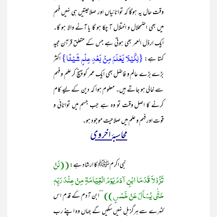
وقت حال یہ ہوگا کہ توانائیاں اور صلاحیتیں ہی نہیں فہم
میں بھی اضمحلال و اختلال آ چکا ہو گا یا آنے والا ہو گا۔
ایک ارذل العمر بھی ہوتی ہے جس کے متعلق قرآن مجید
{لِکَیۡلَا یَعۡلَمَ مِنۡۢ بَعۡدِ عِلۡمٍ شَیۡئًا}
کہتا ہے:
اکثر
بڑے بڑے عالم و فاضل بھی ایک عمر کو پہنچ کر علم و فہم
سے خالی ہو جاتے ہیں۔ معلوم ہوا کہ دین کے لیے کام
کرنے کا اصل وقت تو وہ ہے جب جسم میں توانائی و
قوت اور فہم و علم میں صلاحیت موجود ہو۔
محاسبۂ اخروی
((لَنْ
نبی اکرمﷺ کا ارشاد ہے:
تَزُوْلاَ قَدَمَا ابْنِ آدَمَ یَوْمَ الْقِیَامَۃِ مِنْ عِنْدَ رَبِّہٖ
حَتّٰی یُسْاَلَ عَنْ خَمْسٍ))
’’ابن آدم کے قدم اس
کٹہرے سے ہرگز ہل نہیں سکیں گے جہاں وہ اپنے رب