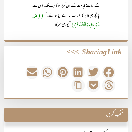
کے سامنے قیامت کے دن کھڑا ہو گا جب تک اس سے
((عَنْ
پانچ چیزوں کا حساب نہ لے لیا جائے۔‘‘
عُمُرِہٖ فِیْمَا اَفْنَاہُ))
’’پوری عمر کا
>>>
Sharing Link
منتخب کریں