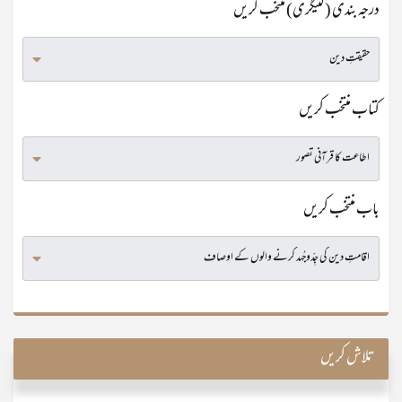
درجہ بندی (کٹیگری) منتخب کریں
کتاب منتخب کریں
باب منتخب کریں
تلاش کریں