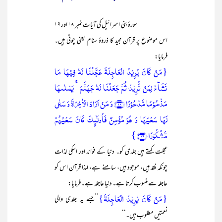
سورۂ بنی اسرائیل کی آیات نمبر ۱۸ اور ۱۹
اس موضوع پر قرآن مجید کا ذروۂ سنام یعنی چوٹی ہیں۔
فرمایا:
{مَنۡ کَانَ یُرِیۡدُ الۡعَاجِلَۃَ عَجَّلۡنَا لَہٗ فِیۡہَا مَا
نَشَآءُ لِمَنۡ نُّرِیۡدُ ثُمَّ جَعَلۡنَا لَہٗ جَہَنَّمَ ۚ یَصۡلٰىہَا
مَذۡمُوۡمًا مَّدۡحُوۡرًا ﴿۱۸﴾ وَ مَنۡ اَرَادَ الۡاٰخِرَۃَ وَ سَعٰی
لَہَا سَعۡیَہَا وَ ہُوَ مُؤۡمِنٌ فَاُولٰٓئِکَ کَانَ سَعۡیُہُمۡ
مَّشۡکُوۡرًا ﴿۱۹﴾ }
عجلت کہتے ہیں جلدی کو۔ دنیا کے فوائد اور اسکی لذات
چونکہ نقد ہیں، موجود ہیں، سامنے ہے، لہذا قرآن اس کو
عاجلہ سے منسوب کرتا ہے۔ دنیا عاجلہ ہے۔ فرمایا:
{مَنۡ کَانَ یُرِیۡدُ الۡعَاجِلَۃَ}
’’جسے یہ جلدی والی
نعمتیں مطلوب ہیں۔‘‘