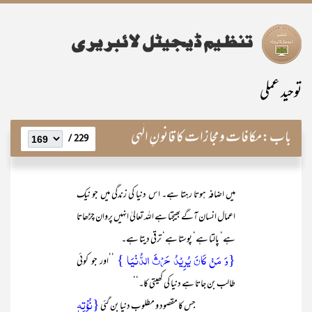
توحید عملی
باب:
مکافات و مجازات کا قانونِ الٰہی
229 /
میں اضافہ ہوتا رہتا ہے۔ اس دنیا کی زندگی میں جو نیک
اعمال انسان آگے بھیجتا ہے اللہ تعالیٰ انہیں پروان چڑھاتا
ہے‘ پالتا ہے‘ پوستا ہے‘ ترقی دیتا ہے۔
{وَ مَنۡ کَانَ یُرِیۡدُ حَرۡثَ الدُّنۡیَا }
’’اور جو کوئی
طالب بن جاتا ہے دنیا کی کھیتی کا۔‘‘
{نُؤۡتِہٖ
جس کا مقصود و مطلوب دنیا بن گئی