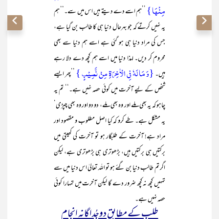
مِنۡہَا }
’’ہم اسے دے دیتے ہیں اس میں سے۔‘‘ ہم
یہ نہیں کرتے کہ جو بہرحال دنیا ہی کا طالب بن گیا ہے،
جس کی مراد دنیا ہی ہو گئی ہے اسے ہم دنیا سے بھی
محروم کر دیں۔ لہذا دنیا میں اسے ہم کچھ دے دلا رہے
{وَ مَا لَہٗ فِی الۡاٰخِرَۃِ مِنۡ نَّصِیۡبٍ }
ہیں۔
’’پھر ایسے
شخص کے لیے آخرت میں کوئی حصہ نہیں ہے۔‘‘ تم یہ
چاہو کہ یہ بھی ملے اور وہ بھی ملے، دو دو اور وہ بھی چپڑی‘
یہ مشکل ہے۔ طے کرو کہ کیا اصل مطلوب و مقصود اور
مراد ہے! آخرت کے طلبگار ہو تو آخرت کی کھیتی میں
برکتیں ہی برکتیں ہیں، بڑھوتری ہی بڑھوتری ہے، لیکن
اگر تم طالب دنیا بن گئے ہو تو اللہ تعالیٰ اس دنیا میں سے
تمہیں کچھ نہ کچھ ضرور دے گا لیکن آخرت میں تمہارا کوئی
حصہ نہیں ہے۔
طلب کے مطابق دوجُداگانہ انجام