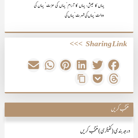
یہاں کا عیش، یہاں کا آرام‘ یہاں کی عزت‘ یہاں کی
دولت‘ یہاں کی شہرت‘ یہاں کی
>>>
Sharing Link
منتخب کریں
درجہ بندی (کٹیگری) منتخب کریں