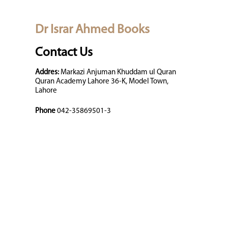
Dr Israr Ahmed Books
Contact Us
Addres:
Markazi Anjuman Khuddam ul Quran
Quran Academy Lahore 36-K, Model Town,
Lahore
Phone
042-35869501-3