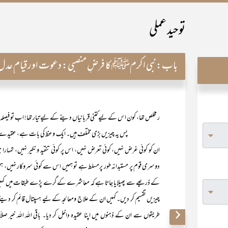
توحید عملی
باب:
نبی اکرمﷺ کا فرضِ منصبی: دعوت اور قیام ِعدل
ر مخلص تھا، کون اس کے لیے کتنی قربانیاں دینے کے لیے تیار تھا! اب تو فیصلہ ا
پس یہ چیزیں بڑی مختلف ہیں۔ ایک وعظ کی بات ہے، عقیدے کی دعوت 
ان کو کوئی غرض نہیں، کوئی تعرض نہیں، اس پر کوئی تنقید و نکیر نہیں، تمہا
دوسری قوم پر مستبدانہ طور پرمسلط ہے تو ہمیں اس سے کوئی سروکار نہیں، ہمیں
کے ذریعے سے پھیلایا جاتا ہے کہ معاشرے کے گرے پڑے طبقات میں کہیں
چیزیں تقسیم کر دیں۔ کہیں ان کے علاج ومعالجہ کے لیے ہسپتال قائم کر دیئے۔ ک
طریقوں سے ان کے ذہنوں میں اپنا عقیدہ داخل کر دیا۔ باقی اللہ اللہ خیر