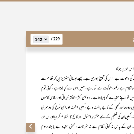
229 /
س طور پر ہو گا۔
ہے، اس کی تبلیغ ہورہی ہے۔ جیسے عیسائی مشنریز ہیں کہ نظام سے
را جو نظام ہے رکھو، ملوکیت ہے تو رہے، ہمیں اس سے کیا لینا ہے، کوئی قوم
 تو اپنے عقیدے کو پھیلانا ہے۔ وہ بھی اکثر وبیشتر خیراتی اور رفاہی کاموں
 دودھ اور گھی کے ڈبے بانٹ دیے، کہیں بسکٹ اور اسی نوع کی دوسری
ہیں ان کی تعلیم کے لیے مشنریز اسکول اور کالج کا انتظام کر دیا اور ان طور
 صلاّ۔ ان کے پاس نہ کوئی نظام ہے نہ شریعت، محض عقیدہ ہے یا چند رسوم