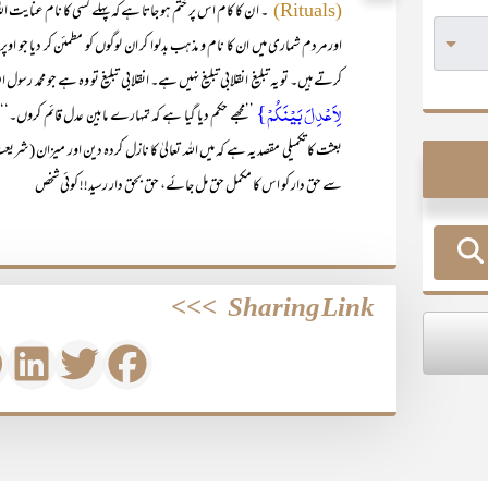
۔ ا ن کا کام اس پر ختم ہو جاتا ہے کہ پہلے کسی کا نام عنایت ال
(Rituals)
اور مردم شماری میں ان کا نام و مذہب بدلوا کر ان لوگوں کو مطمئن کر دیا جو ا
کرتے ہیں۔ تو یہ تبلیغ انقلابی تبلیغ نہیں ہے۔ انقلابی تبلیغ تو وہ ہے جو مح
لِاَعۡدِلَ بَیۡنَکُمۡ}
’’مجھے حکم دیا گیا ہے کہ تمہارے مابین عدل قائم کروں۔‘
بعثت کا تکمیلی مقصد یہ ہے کہ میں اللہ تعالیٰ کا نازل کردہ دین اور میزان (شری
سے حق دار کو اس کا مکمل حق مل جائے، حق بحق دار رسید!! کوئی شخص
>>>
Sharing Link