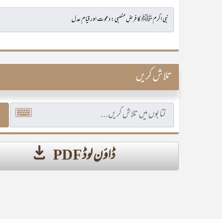
تلاش کریں
ڈاؤن لوڈ PDF