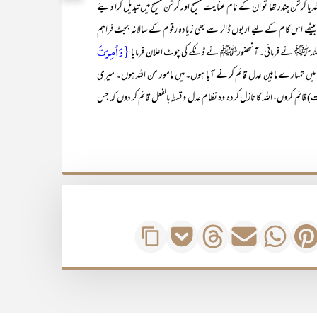
لہ یا کرشن چندر تھا تو ان کے نام عنایت مسیح اور کرشن مسیح میں تبدیل کرا دیئے
وپر بیٹھے اس کام کے لیے اربوں ڈالر سے بھی زیادہ رقوم کے سالانہ بجٹ فراہم
{وَ اُمِرۡتُ
مد رسول اللہﷺ نے فرمائی۔ آنحضورﷺ نے ڈنکے کی چوٹ اعلان فرمایا
‘ میں تمہارے مابین عدل قائم کرنے آیا ہوں۔ میں مامور من اللہ ہوں۔ میری
عت) قائم کروں، اللہ کا نازل کردہ وہ نظام عدل و قسط بالفعل قائم کر دوں کہ جس