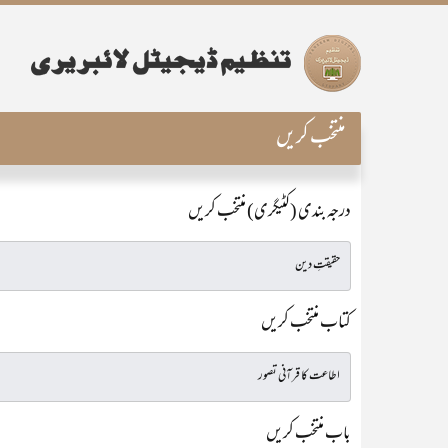
منتخب کریں
درجہ بندی (کٹیگری) منتخب کریں
کتاب منتخب کریں
باب منتخب کریں