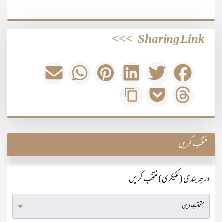
>>>
Sharing Link
منتخب کریں
درجہ بندی (کٹیگری) منتخب کریں