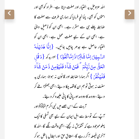
اللہ عزوجل یہ اختیار اور مہلت دیتا ہے، افراد کوبھی اور
امتوں کو بھی۔ چنانچہ فرمایا کہ ہماری طرف سے مہلت کا
ضابطہ پہلے ہی سے مقرر ہے۔ ابھی ان کو ڈھیل دینی
ہے، ابھی ان کے لیے مہلت عمل ہے، ابھی ان کو
{اِنَّا ہَدَیۡنٰہُ
اختیار حاصل ہے جدھر چاہیں جائیں۔
السَّبِیۡلَ اِمَّا شَاکِرًا وَّ اِمَّا کَفُوۡرًا }
{وَ قُلِ
اور یہ کہ
الۡحَقُّ مِنۡ رَّبِّکُمۡ ۟ فَمَنۡ شَآءَ فَلۡیُؤۡمِنۡ وَّ مَنۡ شَآءَ
فَلۡیَکۡفُرۡ }
اگر ہمارا ضابطہ اور قانون نہ ہوتا، ہماری یہ
سنت نہ ہوتی تو ہم ان کا قصہ چکا دیتے، ابھی جھگڑا طے کر
دیتے، دودھ کا دودھ اور پانی کا پانی علیحدہ کر دیتے۔
آیت کے اس حصے میں نبی اکرمﷺ اور
آپؐ کے توسط سے اہل ایمان کے لیے بھی تسلی کا ایک
پہلو موجود ہے کہ تشویش نہ کیجئے، ابھی وقت لگے گا، اللہ کا
آخری فیصلہ آ کر رہے گا، احقاقِ حق اور ابطال باطل ہو کر