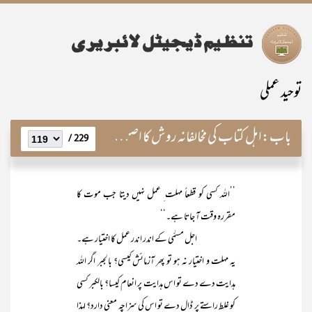
توحید عملی
باب:
اہل کتاب کی مخالفانہ روش کا اصل سبب
229 /
’’اللہ کسی کو قطعاً مہلت ِ عمل نہیں دیتا جب موت کا
مقررہ وقت آ جاتا ہے۔‘‘
اجل مسمّٰی کے اندر اندر عمل کا اختیار ہے۔
یہ مہلت و اختیار نہ ہو تو پھر آزمائش کیسی؟ بالجبر اگر اللہ
ہدایت دے دے تو اس ہدایت پر انعام کیسا؟ بالکبر کسی
کو غلط راستے پر ڈال دے تو اس کی سزاچہ معنی دارد؟ لہذا