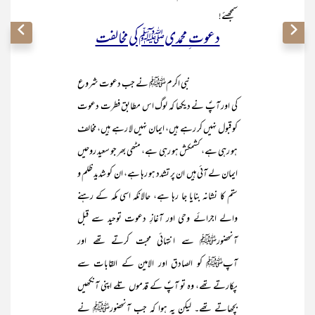
سمجھئے!
دعوت ِ محمدیﷺ کی مخالفت
نبی اکرمﷺ نے جب دعوت شروع
کی اور آپؐ نے دیکھا کہ لوگ اس مطابق فطرت دعوت
کو قبول نہیں کر رہے ہیں، ایمان نہیں لا رہے ہیں، مخالف
ہو رہی ہے، کشمکش ہو رہی ہے، مٹھی بھر جو سعید روحیں
ایمان لے آئی ہیں ان پر تشدد ہو رہا ہے، ان کو شدید ظلم و
ستم کا نشانہ بنایا جا رہا ہے، حالانکہ اسی مکہ کے رہنے
والے اجرائے وحی اور آغازِ دعوت توحید سے قبل
آنحضورﷺ سے انتہائی محبت کرتے تھے اور
آپﷺ کو الصادق اور الامین کے القابات سے
پکارتے تھے، وہ تو آپؐ کے قدموں تلے اپنی آنکھیں
بچھاتے تھے۔ لیکن یہ ہوا کہ جب آنحضورﷺ نے