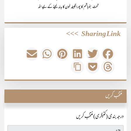
تحت بنوہاشم کا پورا قبیلہ خون کا بدلہ لینے کے لیے اٹھ
>>>
Sharing Link
منتخب کریں
درجہ بندی (کٹیگری) منتخب کریں