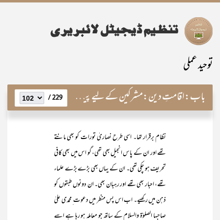
توحید عملی
باب:
اقامتِ دین:مشرکین کے لیے پیغام ِموت
229 /
نظام برقرار تھا۔ اسی طرح نصاریٰ تورات کو بھی مانتے
تھے اور ان کے پاس انجیل بھی تھی، گو اس میں بھی کافی
تحریف ہو چکی تھی۔ ان کے یہاں بھی بڑے بڑے علماء
تھے، احبار بھی تھے اور رہبان بھی۔ ان دونوں طبقوں کو
ذہن میں رکھیے۔ اب اس پس منظر میں دعوت ِ محمدی علیٰ
صاحبہا الصلوٰۃ والسلام کے ساتھ جو معاملہ ہو رہا ہے اسے