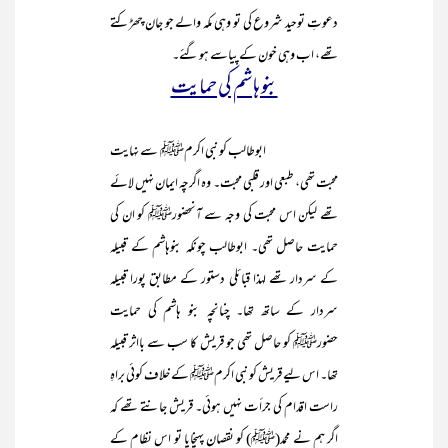
دعوتِ توحید شروع کی تو وہی مکہ والے جو جان چھڑکتے
تھے، اب وہی خون کے پیاسے ہو گئے۔
بنو ہاشم کی حمایت
ابوطالب کو نبی اکرمﷺ سے نہایت
محبت تھی، طبعی اور قلبی محبت۔ وہ اگرچہ ایمان نہیں لائے
تھے لیکن اس محبت کی وجہ سے آنحضورﷺ کو ان کی
حمایت حاصل تھی۔ ابوطالب چونکہ بنوہاشم کے قبیلہ
کے سردار تھے لہذا قبائلی دستور کے مطابق پورا قبیلہ
سردار کے ساتھ تھا۔ چنانچہ بنو ہاشم کی حمایت
حضورﷺ کو حاصل تھی جو قریش کا سب سے بااثر قبیلہ
تھا۔ اس لیے قریش کو نبی اکرمﷺ کے خلاف کوئی براہِ
راست اقدام کی جرأت نہیں ہوئی۔ قریش جانتے تھے کہ
اگر ہم نے محمد(ﷺ) کو نقصان پہنچایا تو اس نظام کے