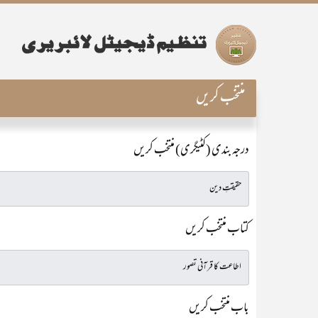
منتخب کریں
درجہ بندی (کٹیگری) منتخب کریں
کتاب منتخب کریں
باب منتخب کریں