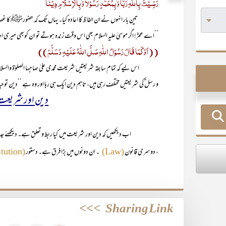
رَضِیْتُ بِاللّٰہِ رَبًّا وَّبِمُحَمَّدٍ رَسُوْلاً وَّبِالْاِسْلَامِ دِیْنًا
تین بار انہوں نے ان الفاظ کا اعادہ کیا۔ یہاں تک کہ حضورﷺ کا غصہ فرو 
’’اے عمرؓ! اگر موسیٰ علیہ السلام بھی اس وقت زندہ ہوتے تو ان کوبھی میری اط
((اَوْ کَمَا قَالَ رَسُوْلُ اللّٰہِ صَلَّی اللّٰہُ عَلَیْہِ وَسَلَّمَ))
اس لیے کہ تمام سابقہ شریعتیں شریعت محمدی علیٰ صاحبہا الصلوٰۃ والسلام 
و رسل ؑکی شریعتیں مختلف رہی ہیں، تاہم دین ایک ہی رہا اور وہ ہے ’’دین توحی
دین اور شریعت م
اب دیکھیں کہ دین اور شریعت میں کیا ربط و تعلق ہے۔ دیکھئے جدید س
، دوسری قانون
۔ ان دونوں میں بڑا فرق ہے۔ دستور
(Constitution)
(Law)
>>>
Sharing Link