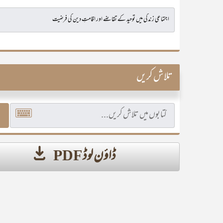
تلاش کریں
ڈاؤن لوڈ PDF