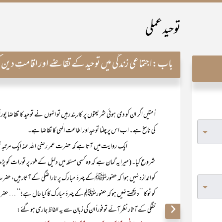
توحید عملی
باب:
اجتماعی زندگی میں توحید کے تقاضے اور اقامتِ دین
اُ متیں اگر ان کو دی ہوئی شریعتوں پر کاربند رہیں تو انہوں نے توحید کا تقاضا 
کی ناسخ ہے۔ اب اس پر چلنا توحید اور اطاعت الٰہی کا تقاضا ہے۔
ایک روایت میں آتا ہے کہ حضرت عمر رضی اللہ عنہ ایک مرتبہ تورا
شروع کیا۔ (میرا یہ گمان ہے کہ وہ کسی مسئلہ میں دلیل کے طور پر تورات کو
کو اندازہ نہیں ہوا کہ حضورﷺ کے چہرۂ مبارک پر ناراضگی کے آثار ہیں، حض
کو ٹوکا ’’دیکھتے نہیں ہو کہ حضورﷺ کے چہرۂ مبارک کا کیا حال ہے!‘‘ … حضرت 
خفگی کے آثار نظر آئے تو فوراً ان کی زبان سے یہ الفاظ جاری ہو گئے: