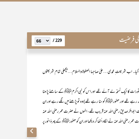
 کی فرضیت
229 /
پورا کیا۔ اب شریعت ِ محمدی… علیٰ صاحبہا الصلوٰۃ والسلام… پچھلی تمام شریعتوں
ت کا ایک نسخہ لے آئے تھے اور اس کو نبی اکرمﷺ کے سامنے پڑھنا
 پڑھ رہے تھے اور حضورﷺ کو سنا رہے تھے) وہ تو پڑھنے میں لگے رہے اور ان
رت ابوبکر صدیق رضی اللہ عنہ قریب تھے، انہوں نے حضرت عمر رضی اللہ عنہ
عمر رضی اللہ عنہ نے نگاہ اُٹھا کر دیکھا اور ان کو حضورﷺ کے چہرۂ انور پر