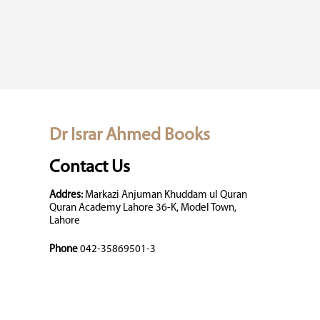
Dr Israr Ahmed Books
Contact Us
Addres:
Markazi Anjuman Khuddam ul Quran
Quran Academy Lahore 36-K, Model Town,
Lahore
Phone
042-35869501-3