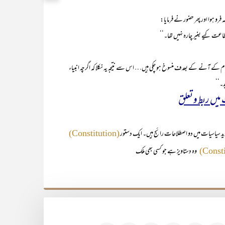
ہوا اور پھر حضور نے فرمایا:
اعت کیے بغیر چارہ نہیں تھا۔‘‘
کے آنے کے بعدف منسوخ ہو چکی ہیں… اس سے نتیجہ یہ نکلا کہ اگرچہ انبیاء
د۔‘‘
یں ربط و تعلق
یاسیات میں دو اصطلاحات رائج ہیں۔ ایک دستور
(Constitution)
وہ دستاویز ہے جو کسی بھی ملک