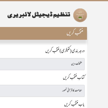
منتخب کریں
درجہ بندی (کٹیگری) منتخب کریں
کتاب منتخب کریں
باب منتخب کریں