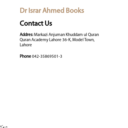
Dr Israr Ahmed Books
Contact Us
Addres:
Markazi Anjuman Khuddam ul Quran
Quran Academy Lahore 36-K, Model Town,
Lahore
Phone
042-35869501-3