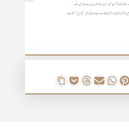
 نے ایسا کیا تو آپؐ بھی سزا پانے والوں میں سے ہو جائیں گے۔‘‘
ں جو تمیز و امتیاز اور فرق و تفاوت ہے وہ بادنیٰ تامل سمجھ میں آ سکتا ہے۔