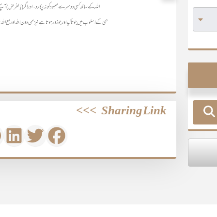
اللہ کے ساتھ کسی دوسرے معبود کو نہ پکارو۔ اور اگر (بالفرض) آپؐ
نہی کے اسلوب میں جو تاکید اور جو زور ہوتا ہے نیز من دون اللہ او رمع اللہ می
>>>
Sharing Link