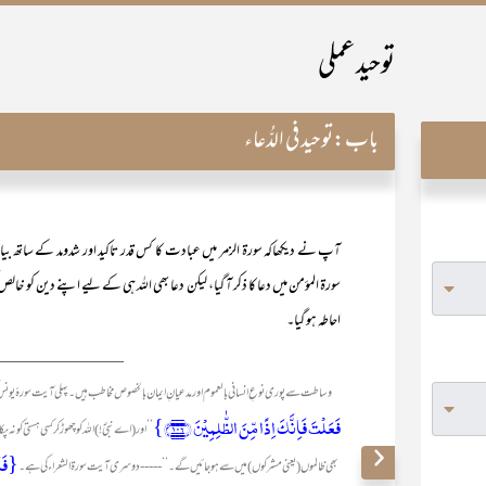
توحید عملی
باب:
توحید فی الدُّعاء
آپ نے دیکھاکہ سورۃ الزمر میں عبادت کا کس قدر تاکید اور شدومد کے ساتھ
سورۃ المؤمن میں دعا کا ذکر آ گیا، لیکن دعا بھی اللہ ہی کے لیے اپنے دین ک
احاطہ ہو گیا۔
_______________
وساطت سے پوری نوعِ انسانی بالعموم اور مدعیانِ ایمان بالخصوص مخاطب ہیں۔ پہلی آیت سورۂ یونس
فَعَلۡتَ فَاِنَّکَ اِذًا مِّنَ الظّٰلِمِیۡنَ ﴿۱۰۶﴾}
’’اور (اے نبیؐ!) اللہ کو چھوڑ کر کسی ہستی کو نہ
{فَلَا
بھی ظالموں (یعنی مشرکوں) میں سے ہو جائیں گے۔‘‘-----دوسری آیت سورۃ الشعراء کی ہے۔