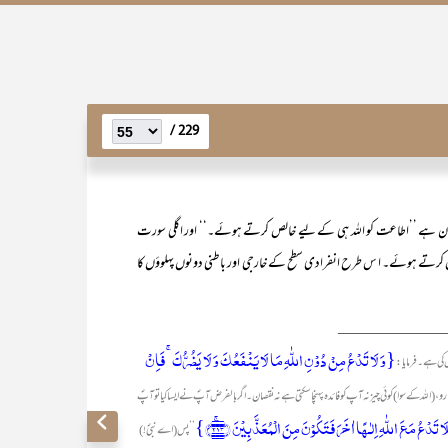
229 /
 بیان ہے ’’اطاعت کو اللہ ہی کے لیے خالص کرتے ہوئے۔‘‘ اور اگلی سورت
و خالص کرتے ہوئے۔ ا س طرح انفرادی سطح کے خارجی اور باطنی دونوں پہلوؤں کا
_____________
{وَ لَا تَدۡعُ مِنۡ دُوۡنِ اللّٰہِ مَا لَا یَنۡفَعُکَ وَ لَا یَضُرُّکَ ۚ فَاِنۡ
 کی ہے۔ فرمایا:
 پکارو، (اللہ کے سوا) کوئی چیز نہ آپ کو فائدہ پہنچا سکتی ہے نہ نقصان۔ اگر بالفرض آپؐ نے ایسا کیا تو آپؐ
 تَدۡعُ مَعَ اللّٰہِ اِلٰـہًا اٰخَرَ فَتَکُوۡنَ مِنَ الۡمُعَذَّبِیۡنَ ﴿۲۱۳﴾ۚ}
’’پس (اے نبیؐ!)