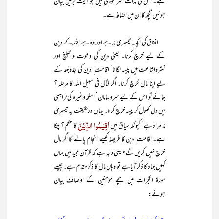
ہے۔ اس کی مدات اکثر تویہی ہیں جو آیت بِرّمیں بیان
ہوئیں‘کچھ کا ان میں اضافہ ہے۔
انفاق کی ایک تیسری مدّ ہے اور وہ ہے اللہ کے دین
کے لیے خرچ کرنا۔ یعنی دین کی دعوت و تبلیغ اور
نشرواشاعت میں پیسہ لگانا‘ اقامت ِ دین کی جدّوجُہد کے
لیے اپنا مال خرچ کرنا۔ اگر قتال فی سبیل اللہ کا مرحلہ آ
جائے تو اس کے لیے سروسامان‘ اسلحہ وغیرہ کی فراہمی
میں دل کھول کر پیسہ خرچ کرنا۔ یہاں درحقیقت یہ تیسری
اَقِیْمُوا الدِّیْنَ
مدّ مراد ہے‘ کیونکہ سیاق میں
کا حکم آ چکا
ہے۔ اقامت ِ دین کا فریضہ کیسے انجام پائے گا اگر مال
خرچ نہیں کریں گے؟ یہی وجہ ہے کہ قرآن مجید میں جہاں
کہیں جہاد کا ذکر آیا ہے تو وہاں مال کا ذکر مقدم ہے۔ جیسے
سورۃ الحجرات میں سچے مؤمنین کے اوصاف بیان
ہوئے: