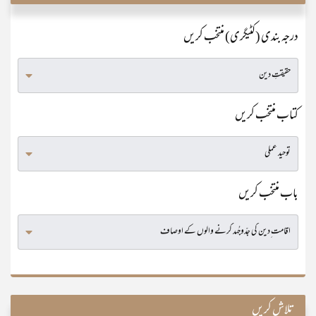
درجہ بندی (کٹیگری) منتخب کریں
کتاب منتخب کریں
باب منتخب کریں
تلاش کریں