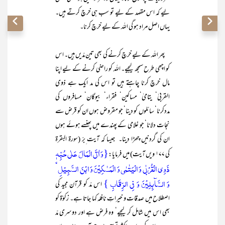
لیے کہ اس مقصد کے لیے تو سب ہی خرچ کرتے ہیں۔
یہاں اصل مراد ہو گی اللہ کے لیے خرچ کرنا۔
پھر اللہ کے لیے خرچ کرنے کی بھی تین مدّیں ہیں۔ اس
کو اچھی طرح سمجھ لیجیے۔ اللہ کو راضی کرنے کے لیے اپنا
مال خرچ کرنا چاہتے ہیں تو اس کی مد ایک ہے ذوی
القربیٰ‘ یتامیٰ‘ مساکین‘ فقراء‘ بیوگان‘ مسافروں کی
مددکرنا‘ سائلوں کو دینا‘ جو مقروض ہوں ان کو قرض سے
نجات دلانا‘ جو غلامی کے پھندے میں پھنسے ہوئے ہوں
ان کی گردنیں چھڑا دینا۔ جیسا کہ آیت ِبرّ (سورۃ البقرۃ
{وَ اٰتَی الۡمَالَ عَلٰی حُبِّہٖ
کی ۱۷۷ ویں آیت) میں فرمایا:
ذَوِی الۡقُرۡبٰی وَ الۡیَتٰمٰی وَ الۡمَسٰکِیۡنَ وَ ابۡنَ السَّبِیۡلِ ۙ
وَ السَّآئِلِیۡنَ وَ فِی الرِّقَابِ }
اس مدّ کو قرآن مجید کی
اصطلاح میں صدقات و خیراتِ نافلہ کہا جاتا ہے۔ زکوٰۃ کو
بھی اس میں شامل کر لیجیے‘ وہ فرض ہے اور دوسری مدّ