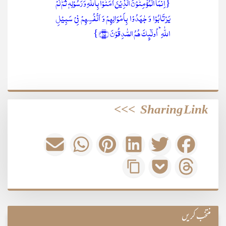
{اِنَّمَا الۡمُؤۡمِنُوۡنَ الَّذِیۡنَ اٰمَنُوۡا بِاللّٰہِ وَ رَسُوۡلِہٖ ثُمَّ لَمۡ
یَرۡتَابُوۡا وَ جٰہَدُوۡا بِاَمۡوَالِہِمۡ وَ اَنۡفُسِہِمۡ فِیۡ سَبِیۡلِ
اللّٰہِ ؕ اُولٰٓئِکَ ہُمُ الصّٰدِقُوۡنَ ﴿۱۵﴾}
>>>
Sharing Link
منتخب کریں