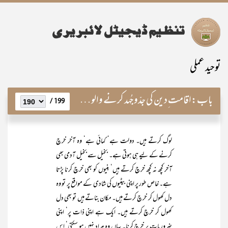
توحید عملی
باب:
اقامت ِدین کی جدّوجُہد کرنے والوں کے اوصاف
199 /
لوگ کرتے ہیں۔ دولت ہے‘ کمائی ہے‘ وہ آخر خرچ
کرنے کے لیے ہی ہوتی ہے۔ بخیل سے بخیل آدمی بھی
آخر کچھ نہ کچھ خرچ کرتے ہیں‘ بنیوں کو بھی خرچ کرنا پڑتا
ہے۔ خاص طور پر اپنی بیٹیوں کی شادی کے مواقع پر تو وہ
دل کھول کر خرچ کرتے ہیں۔ مکان بناتے ہیں تو بھی دل
کھول کر خرچ کرتے ہیں۔ ایک ہے اپنی ذات پر‘ اپنی
ضروریات پر خرچ کرنا۔ یہاں وہ مراد نہیں ہو سکتی‘ اس