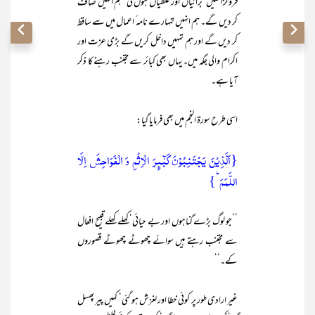
فروگزاشتیں‘ برائیاں اور غلطیاں ہوں گی‘ ہم انہیں صاف
کر دیں گے۔ ہم انہیں تمہارے نامہ ٔ اعمال میں سے ساقط
کر دیں گے اور ہم تمہیں داخل کریں گے بڑی عزت اور
اکرام والی جگہ میں۔ یہاں بھی کبائر سے مجتنب رہنے کا ذکر
آیا ہے۔
اسی طرح سورۃ النجم میں بھی فرمایا گیا:
{اَلَّذِیۡنَ یَجۡتَنِبُوۡنَ کَبٰٓئِرَ الۡاِثۡمِ وَ الۡفَوَاحِشَ اِلَّا
اللَّمَمَ ؕ}
’’جو لوگ بڑے گناہوں اور بے حیائی‘ کھلے کھلے قبیح افعال
سے مجتنب رہتے ہیں سوائے چھوٹے چھوٹے قصوروں
کے۔‘‘
غیر ارادی طور پر کوئی خطا اور لغزش ہو گئی‘ کہیں پیر پھسل