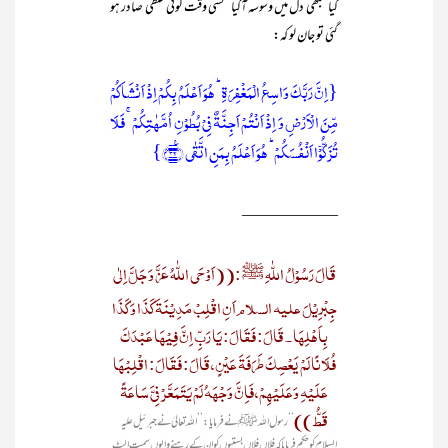
گیا‘ کبھی دل میں وسوسہ آگیا‘ کسی وقت کوئی غلطی صادر ہو
گئی تو جان لو کہ:
{اِنَّ رَبَّکَ وَاسِعُ الۡمَغۡفِرَۃِ ؕ ہُوَ اَعۡلَمُ بِکُمۡ اِذۡ اَنۡشَاَکُمۡ
مِّنَ الۡاَرۡضِ وَ اِذۡ اَنۡتُمۡ اَجِنَّۃٌ فِیۡ بُطُوۡنِ اُمَّہٰتِکُمۡ ۚ فَلَا
تُزَکُّوۡۤا اَنۡفُسَکُمۡ ؕ ہُوَ اَعۡلَمُ بِمَنِ اتَّقٰی ٪﴿۳۲﴾}
____________
قَالَ رَسُوْلُ اللّٰہِ ﷺ :
((اَوْحَی اللّٰہُ عَزَّ وَ جَلَّ اِلٰی
جِبْرِیْلَ علیہ السلام اَنِ اقْلِبْ مَدِیْنَۃَ کَذَا وَ کَذَا
بِاَھْلِھَا ۔ قَالَ: فَقَالَ: یَا رَبِّ اِنَّ فِیْھَا عَبْدَکَ
فُلَانًا لَمْ یَعْصِکَ طَرَفَۃَ عَیْنٍ، قَالَ: فَقَالَ: اقْلِبْھَا
عَلَیْہِ وَعَلَیْھِمْ، فَاِنَّ وَجْھَہُ لَمْ یَتَمَعَّرْ فِیَّ سَاعَۃً
قَطُّ))
’’رسول اللہﷺ نے فرمایا:’’اللہ تعالیٰ نے جبرئیل علیہ
السلام کو حکم فرمایاکہ فلاں فلاں بستیوں کو ان کے رہنے والوں سمیت الٹ