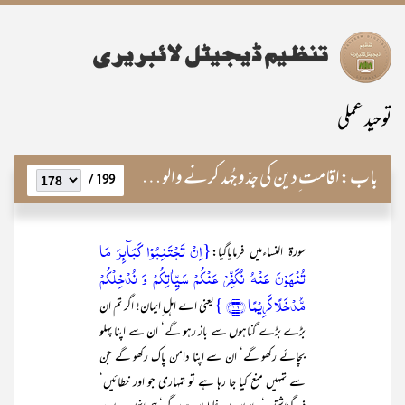
توحید عملی
باب:
اقامت ِدین کی جدّوجُہد کرنے والوں کے اوصاف
199 /
{اِنۡ تَجۡتَنِبُوۡا کَبَآئِرَ مَا
سورۃ النساءمیں فرمایاگیا:
تُنۡہَوۡنَ عَنۡہُ نُکَفِّرۡ عَنۡکُمۡ سَیِّاٰتِکُمۡ وَ نُدۡخِلۡکُمۡ
مُّدۡخَلًا کَرِیۡمًا ﴿۳۱﴾ }
یعنی اے اہل ِایمان! اگر تم ان
بڑے بڑے گناہوں سے باز رہو گے‘ ان سے اپنا پہلو
بچائے رکھو گے‘ ان سے اپنا دامن پاک رکھو گے جن
سے تمہیں منع کیا جا رہا ہے تو تمہاری جو اور خطائیں‘