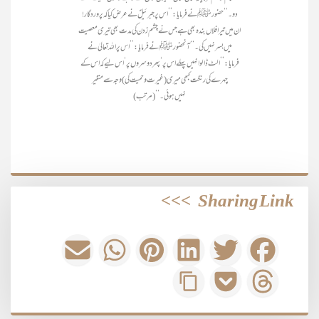
دو۔‘‘ حضورﷺ نے فرمایا:’’اس پر جبرئیلؑ نے عرض کیا کہ پروردگار!
ان میں تیرا فلاں بندہ بھی ہے جس نے چشم زدن کی مدت بھی تیری معصیت
میں بسر نہیں کی۔‘‘ آنحضورﷺ نے فرمایا:’’اس پر اللہ تعالیٰ نے
فرمایا:’’الٹ ڈالو انہیں پہلے اس پر‘ پھر دوسروں پر‘ اس لیے کہ اس کے
چہرے کی رنگت کبھی میری (غیرت و حمیت کی) وجہ سے متغیر
نہیں ہوئی۔‘‘ (مرتب)
>>>
Sharing Link