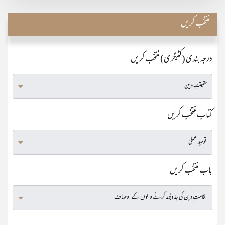
منتخب کریں
درجہ بندی (کٹیگری) منتخب کریں
کتاب منتخب کریں
باب منتخب کریں