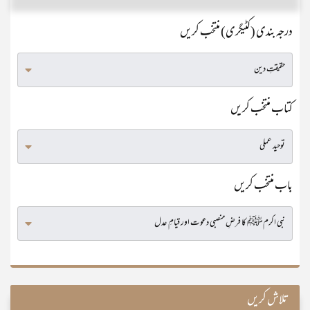
درجہ بندی (کٹیگری) منتخب کریں
کتاب منتخب کریں
باب منتخب کریں
تلاش کریں