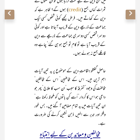
مَیں بھی دین کے لیے محنت کررہا ہوں تو ان محنتوں کے
ثمرات کہاں جمع (
) ہوں گے؟ ظاہر ہے کہ
credit
دین کے کھاتے میں۔ فرض کیجیے کوئی شخص کسی ایک
جماعت کے ذریعے دین کے قریب آ جاتا ہے اور کوئی
دوسرا شخص کسی دوسری جماعت کے ذریعے سے دین
کے قریب آیا ہے تو کام تو جمع ہو ہی گئے‘ چاہے وہ
قافلے جمع نہ ہوئے ہوں۔
حاصلِ گفتگو:اقامت ِدین کے موضوع پر یہ تین آیات
اہم ترین ہیں۔ اس کے مخاطبین‘ اس کے مخالفین‘
مخالفت کی وجوہ‘ تفرقہ کا سبب‘ ان سب کا علاج‘ پھر جو
داعی ہو اس کا کردار‘ اُسے کن باتوں کو ملحوظ رکھنا ہے‘
ان تین آیات میں یہ تمام مضامین آ گئے ہیں۔ بس غور
وفکر اور تدبر سے انہیں ذہن نشین کرنے کی ضرورت
ہے۔
مخالفین و معاندین کے لیے انتباہ