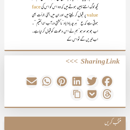
کچھ لوگ اتنے ذہین ہوتے ہیں کہ وہ اس کو اس کی
face
پر قبول کر لیتے ہیں اور ان میں اتنی جرأت بھی
value
ہوتی ہے کہ ع ’’ہرچہ باداباد‘ ماکشتی درآب انداختیم‘‘۔
اب جو ہو سو ہو‘ ہم نے اس دعوت کو قبول کر لیاہے۔
اب تیریں گے تو اس کے
>>>
Sharing Link
منتخب کریں