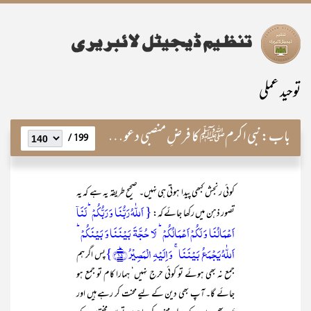
توحید عملی
باب:
نبی اکرمﷺ کا فرضِ منصبی دعوت اور قیامِ عدل
199 /
کوئی رنجش کبھی پیدا ہوتی ہی نہیں۔ صحیح طریقہ یہ ہے کہ یہ
{ اَللّٰہُ رَبُّنَا وَ رَبُّکُمۡ ؕ لَنَاۤ
تصور ذہن میں رکھا جائے کہ:
اَعۡمَالُنَا وَ لَکُمۡ اَعۡمَالُکُمۡ ؕ لَا حُجَّۃَ بَیۡنَنَا وَ بَیۡنَکُمۡ ؕ
اَللّٰہُ یَجۡمَعُ بَیۡنَنَا ۚ وَ اِلَیۡہِ الۡمَصِیۡرُ ﴿ؕ۱۵﴾}
پس اگر ہم
جمع نہ بھی ہوئے تو کوئی حرج نہیں‘ ہمارا کام تو جمع ہو
جائے گا۔ آپ بھی دین کے لیے محنت کر رہے ہیں اور