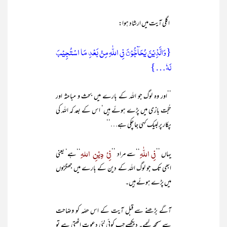
اگلی آیت میں ارشاد ہوا:
{وَالَّذِیْنَ یُحَآجُّوْنَ فِی اللّٰہِ مِنْ بَعْدِ مَا اسْتُجِیْبَ
لَہٗ…}
’’اور وہ لوگ جو اللہ کے بارے میں بحث و مباحثہ اور
حُجّت بازی میں پڑے ہوئے ہیں‘ اس کے بعد کہ اللہ کی
پکار پر لبیک کہی جا چکی ہے…‘‘
فِی اللّٰہِ
فِیْ دِیْنِ اللہِ
یہاں ’’
‘‘سے مراد ’’
‘‘ہے‘ یعنی
ابھی تک جو لوگ اللہ کے دین کے بارے میں جھگڑوں
میں پڑے ہوئے ہیں۔
آگے بڑھنے سے قبل آیت کے اس حصّہ کو وضاحت
سے سمجھ لیجیے۔ دیکھیےجب کوئی نئی دعوت اٹھتی ہے تو