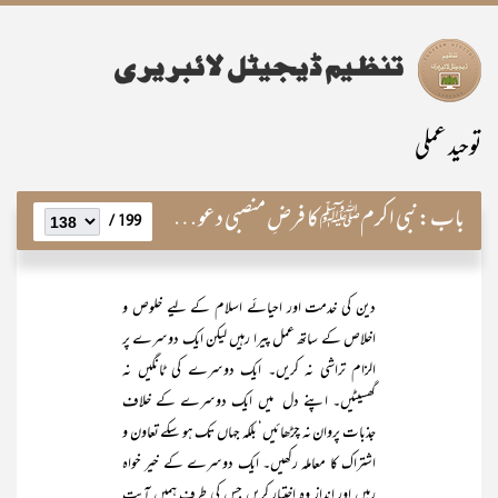
توحید عملی
باب:
نبی اکرمﷺ کا فرضِ منصبی دعوت اور قیامِ عدل
199 /
دین کی خدمت اور احیائے اسلام کے لیے خلوص و
اخلاص کے ساتھ عمل پیرا رہیں لیکن ایک دوسرے پر
الزام تراشی نہ کریں۔ ایک دوسرے کی ٹانگیں نہ
گھسیٹیں۔ اپنے دل میں ایک دوسرے کے خلاف
جذبات پروان نہ چڑھائیں‘ بلکہ جہاں تک ہو سکے تعاون و
اشتراک کا معاملہ رکھیں۔ ایک دوسرے کے خیر خواہ
رہیں اور انداز وہ اختیار کریں جس کی طرف ہمیں آیت