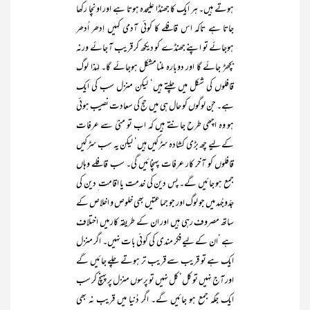
ہوتے ہیں۔ ہر ایک کا جھنڈا علیحدہ ہوتا ہے اور اونچا رکھا
جاتا ہے تاکہ اس قافلے کا کوئی آدمی کہیں اِدھر اُدھر
ہوجائے تو اپنے جھنڈے کو دیکھ کر قریب آ جائے ورنہ
بچھڑ جائے گا اور دوبارہ ملنامشکل ہوجائے گا۔ لہٰذا لوگ
قافلوں کی شکل میں چلتے ہیں‘ لیکن منزل سب کی ایک
ہے۔ جن لوگوں کو حال ہی میں حج کی سعادت نصیب ہوئی
ہو وہ اچھی طرح جانتے ہیں کہ اب تو منیٰ سے عرفات
کے لیے چھ بڑی کشادہ سڑکیں ہیں‘ لیکن یہ سب سڑکیں
قافلوں کو آخر کار عرفات پہنچائیں گی۔ سب قافلے وہاں
جمع ہو جائیں گے۔ پس دین کی خدمت یا اقامت ِ دین کی
جدّوجُہد میں جو لوگ اور جو جماعتیں بھی خلوص و اخلاص کے
ساتھ مصروف رہی ہیں اور ان کے طریقہ کار میں اختلاف
ہے ‘ان کے لیے فکر مندی کی کوئی بات نہیں۔ اگر منزل
ایک ہے تو قریب سے قریب تر ہوتے چلے جائیں گے
اور آج نہیں تو کل‘ کل نہیں تو پرسوں منزل پر پہنچ کر سب
ایک جگہ جمع ہو جائیں گے۔ اگر دُنیا میں قریب نہ بھی