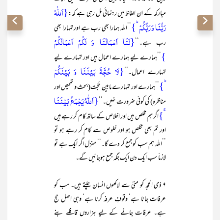
{اَللّٰہُ
مبارکہ کے ان الفاظ میں رہنمائی مل رہی ہے کہ:
رَبُّنَا وَ رَبُّکُمۡ ؕ}
’’اللہ ہمارا بھی رب ہے اور تمہارا بھی
{لَنَاۤ اَعۡمَالُنَا وَ لَکُمۡ اَعۡمَالُکُمۡ
رب ہے۔‘‘
}
’’ہمارے لیے ہمارے اعمال ہیں اور تمہارے لیے
{لَا حُجَّۃَ بَیۡنَنَا وَ بَیۡنَکُمۡ
تمہارے اعمال۔‘‘
ؕ}
’’ہمارے اور تمہارے مابین حُجّت(بحث و تمحیص اور
{اَللّٰہُ یَجۡمَعُ بَیۡنَنَا
مناظرہ) کی کوئی ضرورت نہیں۔‘‘
ۚ}
اگر ہم مخلص ہیں اور اخلاص کے ساتھ کام کر رہے ہیں
اور تم بھی مخلص ہو اور خلوص سے کام کر رہے ہو تو
’’اللہ ہم سب کوجمع کر دے گا۔‘‘ منزل اگر ایک ہے تو
لازماً سب ایک دن ایک جگہ جمع ہوجائیں گے۔
۹ ذی الحجہ کو منیٰ سے لاکھوں انسان چلتے ہیں۔ سب کو
عرفات جانا ہے‘ وقوفِ عرفہ کرنا ہے‘ وہی اصل حج
ہے۔ عرفات جانے کے لیے ہزاروں قافلے بنے