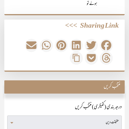
ہوئے تو
>>>
Sharing Link
منتخب کریں
درجہ بندی (کٹیگری) منتخب کریں