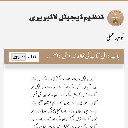
توحید عملی
باب:
اہل ِکتاب کی مخالفانہ روش : اصل سبب
199 /
’’اور جو لوگ وارث بنائے گئے کتاب کے ان کے
بعد۔‘‘ یہاں ’’ان کے بعد‘‘ سے مراد ہے وہ لوگ جو
تفرقے ڈال کر چلے گئے‘ اب ان کے بعد اگلی نسل
کتابِ الٰہی کی وارث ہوئی‘ جیسے ہم قرآن حکیم کے
وارث ہیں۔ یہاں تورات اور انجیل کا ذکر ہورہا ہے۔ جو
لوگ تفرقے ڈال گئے تو ان کے بعد آنے والے ان
تفرقوں کے سبب سے شکوک و شبہات میں مبتلا ہو گئے۔