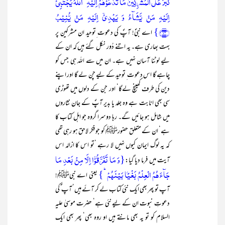
کَبُرَ عَلَی الۡمُشۡرِکِیۡنَ مَا تَدۡعُوۡہُمۡ اِلَیۡہِ ؕ اَللّٰہُ یَجۡتَبِیۡۤ
اِلَیۡہِ مَنۡ یَّشَآءُ وَ یَہۡدِیۡۤ اِلَیۡہِ مَنۡ یُّنِیۡبُ
﴿۱۳﴾}
اے نبیؐ! آپؐ کی دعوت ِتوحید ان مشرکین پر
بہت بھاری ہے۔ یہ اتنے دُور نکل گئے ہیں کہ ان کے
لیے لوٹنا آسان نہیں ہے۔ ان میں سے اللہ ہی جس کو
چاہے گا اس دعوت ِ توحید کے لیے چن لے گا اور اپنے
دین کی طرف کھینچ لےگا‘ اور جن کے دلوں میں تھوڑی
سی بھی انابت ہے وہ جلد یا بدیر آپؐ کے جان نثاروں
میں شامل ہو جائیں گے۔ رہا دوسرا گروہ جو اہل کتاب کا
ہے‘ ان کے متعلق حضورﷺ کو جو فکر لاحق ہو رہی تھی
کہ یہ لوگ ایمان کیوں نہیں لا رہے ‘تو اس کا ازالہ اس
{وَ مَا تَفَرَّقُوۡۤا اِلَّا مِنۡۢ بَعۡدِ مَا
آیت میں فرما دیا گیا:
جَآءَہُمُ الۡعِلۡمُ بَغۡیًۢا بَیۡنَہُمۡ ؕ}
یعنی اے نبیﷺ!
آپ تو پھر بھی ایک نئی کتاب لے کر آئے ہیں‘ آپ ؐ کی
دعوتِ نبوت ان کے لیے نئی ہے‘ حضرت موسیٰ علیہ
السلام کو تو یہ بھی مانتے ہیں او روہ بھی‘ پھر بھی ایک