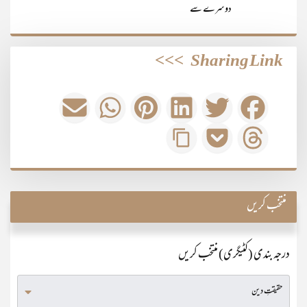
دوسرے سے
>>>
Sharing Link
منتخب کریں
درجہ بندی (کٹیگری) منتخب کریں