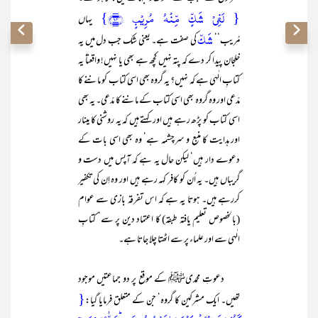
{ لَفِیۡ شَکٍّ مِّنۡہُ مُرِیۡبٍ ﴿۱۴﴾}
یہاں
شَکّ
مُریب‘‘
کی صفت ہے۔ یعنی شک جب دل میں یہ
خلجان پیدا کر دے کہ پتہ نہیں کچھ ہے بھی یا نہیں! واقعتاً یہ
کتابِ الٰہی ہے کہ نہیں؟ یہ گروہ بھی اسی کتاب کو ماننے کا
مدّعی اور وہ گروہ بھی اسی کتاب کے ماننے کا مدّعی۔ یہ بھی
اسی کتاب کو پڑھ رہے ہیں اور کہتے ہیں کہ یہ روشنی کا مینار
اور ہدایت کا منبع و سرچشمہ ہے‘ وہ بھی اسی بات کے
دعوے دار ہیں‘ لیکن حال یہ ہے کہ آپس میں دست و
گریباں ہیں۔ یہ اُن کو کافر کہہ رہے ہیں اور وہ اِن کی تکفیر
کررہے ہیں۔ ہوتا یہ ہے کہ اس تفرقہ بازی سے عوام
(بالخصوص تعلیم یافتہ طبقہ) کا اعتماد دین پر سے‘ کتابِ
الٰہی سے اور علماء پر سے اٹھتا چلا جاتا ہے۔
دعوتِ محمدیﷺ کے موقع پر دو جماعتیں موجود
{
تھیں۔ ایک مشرکین کا گروہ‘ جن کے متعلق فرمایا گیا: