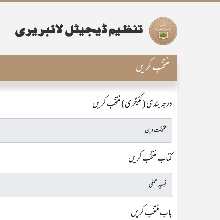
منتخب کریں
درجہ بندی (کٹیگری) منتخب کریں
کتاب منتخب کریں
باب منتخب کریں