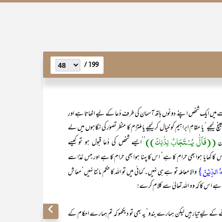
199 /
الات میں ایک شخص اپنے دونوں ہاتھ آسمان کی طرف دُعا کے لیے اٹھاتا ہے اور
 لیجیے‘ یا مقامِ ابراہیم کو خیال کرلیجیے یا ملتزم کا منظر تصوّر کی نگاہوں میں لے
((فَاَنّٰی یُسْتَجَابُ لِذٰلِکَ))
کن
’’ایسے شخص کی دُعا قبول ہو تو کیسے
س کا کھایا ہوا بھی حرام کا ہے‘ اس کا پہنا ہوا بھی حرام کا ہے اور جس غذا سے
ُ الدِّیۡنَ}
والا معاملہ تو ہے ہی نہیں۔ کمائی میں تو اللہ کا حکم مانتا نہیں‘ معاش
 ہے اس کا کہ وہ اللہ تعالیٰ سے کلام کرے!
کرنے کے لیے تیار ہیں لیکن ہمارے بندو‘ یہ بھی تو دیکھو کہ تم ہمارے احکام کے