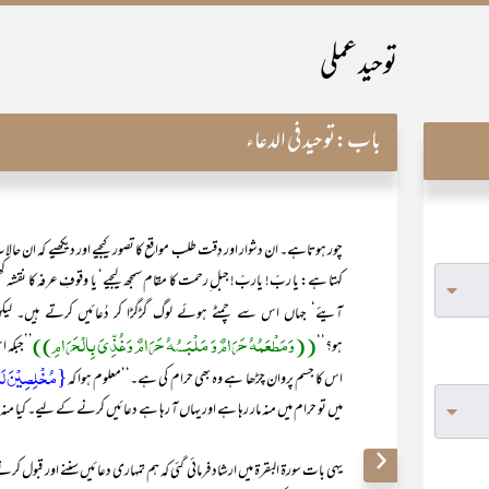
توحید عملی
باب:
توحید فی الدعاء
چور ہوتاہے۔ ان دشوار اور دِقت طلب مواقع کا تصور کیجیے اور دیکھیے کہ ان ح
کہتا ہے: یا ربّ! یاربّ! جبل ِرحمت کا مقام سمجھ لیجیے‘ یا وقوفِ عرفہ کا نقشہ کھینچ
آیئے‘ جہاں اس سے چمٹے ہوئے لوگ گڑگڑا کر دُعائیں کرتے ہیں۔ لی
((وَمَطْعَمُہُ حَرَامٌ وَ مَلْبَسُہُ حَرَامٌ وَغُذِّیَ بِالْحَرَامِ))
ہو؟‘‘
’’جبکہ ا
{مُخۡلِصِیۡنَ لَہ
اس کا جسم پروان چڑھا ہے وہ بھی حرام کی ہے۔‘‘معلوم ہوا کہ
میں تو حرام میں منہ مار رہا ہے اور یہاں آ رہا ہے دعائیں کرنے کے لیے۔ کیا منہ
یہی بات سورۃ البقرۃ میں ارشاد فرمائی گئی کہ ہم تمہاری دعائیں سننے اور قبول 