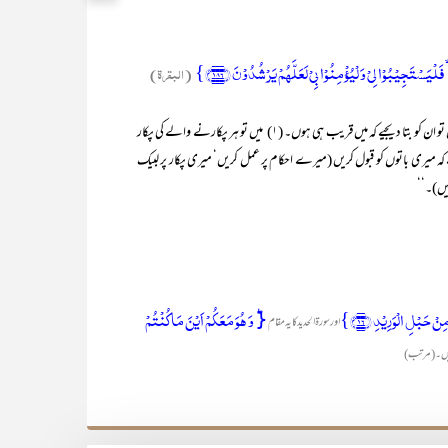
یَسۡتَجِیۡبُوۡا لِیۡ وَ لۡیُؤۡمِنُوۡا بِیۡ لَعَلَّہُمۡ یَرۡشُدُوۡنَ ﴿۱۸۶﴾}
(البقرۃ)
’’(اے نبیﷺ!) جب میرے بندے آپؐ سے میرے بارے میں پوچھیں تو ان کو بتا دیجیے کہ میں قریب ہی ہوں۔ (۱) میں تو ہر پکارنے والے کی پکار
 کہ میری باتوں کو قبول کریں (میرے احکام پر عمل کریں‘ میری پکار پر لبیک
ئیں)۔‘‘
نۡ حَبۡلِ الۡوَرِیۡدِ ﴿۱۶﴾}
{ؕ وَ ہُوَ مَعَکُمۡ اَیۡنَ مَا کُنۡتُمۡ
اور سورۃ الحدید کا یہ مقام
ہیں۔ (مرتب)