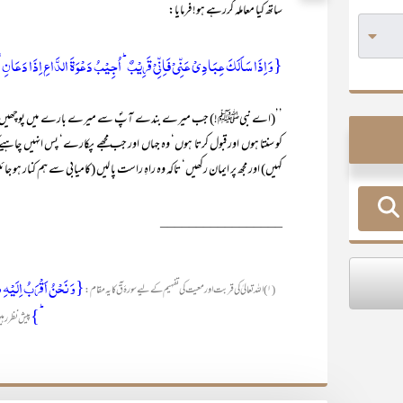
ساتھ کیا معاملہ کررہے ہو! فرمایا:
{وَ اِذَا سَاَلَکَ عِبَادِیۡ عَنِّیۡ فَاِنِّیۡ قَرِیۡبٌ ؕ اُجِیۡبُ دَعۡوَۃَ الدَّاعِ اِذَا دَعَانِ ۙ فَلۡ
کو سنتا ہوں اور قبول کرتا ہوں‘ وہ جہاں اور جب مجھے پکارے‘ پس انہیں چاہیے
کہیں) اور مجھ پر ایمان رکھیں‘ تاکہ وہ راہِ راست پا لیں (کامیابی سے ہم کنار ہو جا
_________________
{وَ نَحۡنُ اَقۡرَبُ اِلَیۡہِ مِ
(۱) اللہ تعالیٰ کی قربت اور معیت کی تفہیم کے لیے سورۂ قٓ کا یہ مقام:
ؕ}
پیش نظر ر