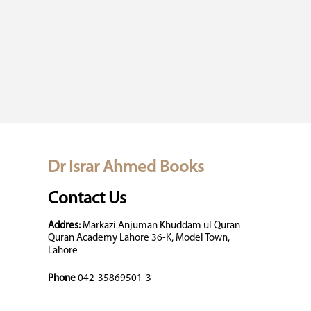
Dr Israr Ahmed Books
Contact Us
Addres:
Markazi Anjuman Khuddam ul Quran
Quran Academy Lahore 36-K, Model Town,
Lahore
Phone
042-35869501-3