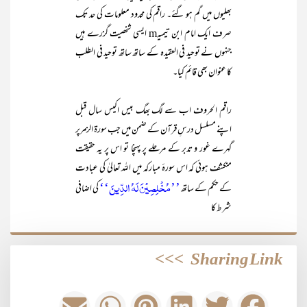
بھلیوں میں گم ہو گئے۔ راقم کی محدود معلومات کی حد تک
صرف ایک امام ابن تیمیہm ایسی شخصیت گزرے ہیں
جنہوں نے توحید فی العقیدہ کے ساتھ ساتھ توحید فی الطلب
کا عنوان بھی قائم کیا۔
راقم الحروف اب سے لگ بھگ بیس اکیس سال قبل
اپنے مسلسل درسِ قرآن کے ضمن میں جب سورۃ الزمرپر
گہرے غور و تدبر کے مرحلے پر پہنچا تو اس پر یہ حقیقت
منکشف ہوئی کہ اس سورۂ مبارکہ میں اللہ تعالیٰ کی عبادت
’’مُخْلِصِیْنَ لَہُ الدِّینَ‘‘
کے حکم کے ساتھ
کی اضافی
شرط کا
>>>
Sharing Link