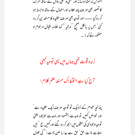
افسوس کہ امتدادِ زمانہ اور علمی وعملی زوال کے ساتھ شرک
کا تصوّر بھی صرف چند عقائد اور اعمال کے ساتھ وابستہ ہو
کر رہ گیا ----- اور توحید بھی صرف عقیدہ کا مسئلہ بن کر رہ
گئی‘ جس پر بالکل صحیح ’’مرثیہ‘‘ کہا علّامہ اقبال مرحوم و
مغفور نے کہ: ؎
زندہ قوت تھی جہاں میں یہی توحید کبھی
آج کیا ہے؟ فقط اِک مسئلۂ علمِ کلام!
چنانچہ عوام کے نزدیک تو توحید صرف ایک عقیدہ ہے‘
اور خواص کہیں تو وحدت الشہود اور وحدت الوجود یعنی
توحید وجودی کی بحثوں میں الجھ کر رہ گئے اور کہیں ع ’’ہیں
صفاتِ ذاتِ حق‘ حق سے جدا یا عین ذات!‘‘ کی بھول