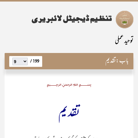
توحید عملی
باب:
تقدیم
199 /
﷽
تقدیم