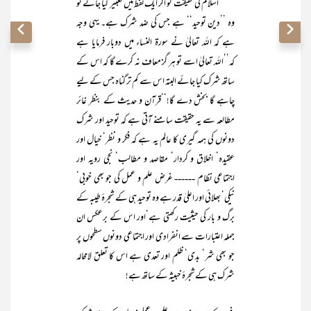
اسلام کی حقیقت کو اگر ایک لفظ میں تعبیر کیا جائے تو
وہ ’’دین توحید‘‘ ہے جس کی ضد شرک ہے۔ یہی وجہ
ہے کہ اللہ تعالیٰ نے سورۃ النساء میں دوبار فرمایا ہے
کہ’’اللہ تعالیٰ اسے تو ہر گز معاف نہ کرے گا کہ اس کے
ساتھ شرک کیا جائے البتہ اس سے کم تر گناہ جس کے لیے
چاہے گا بخش دے گا!‘‘قرآن و حدیث کے بنظر غائر
مطالعہ سے یہ حقیقت سامنے آتی ہے کہ توحید اور شرک
دونوں کی ہمہ گیری کا عالم یہ ہے کہ فکر و نظر‘ خیال اور
عقیدہ‘ اخلاق و کردار‘ مقاصد و مطالب‘ نجی رویہ اور
اجتماعی نظام ------ غرض علم و عمل کی جو بھی خوبی‘
نیکی‘ بھلائی اور اعلیٰ قدر ہے وہ توحید ہی کے شجرۂ طیبہ کے
برگ و بار کی حیثیت رکھتی ہے‘اور اس کے برعکس ان
جملہ اعتبارات سے انفرادی اور اجتماعی دونوں سطحوں پر
جو بھی شر‘ بدی‘ ظلم اور تعدی ہے اس کا تعلق لامحالہ
شرک ہی کے شجرۂ خبیثہ کے ساتھ ہے!