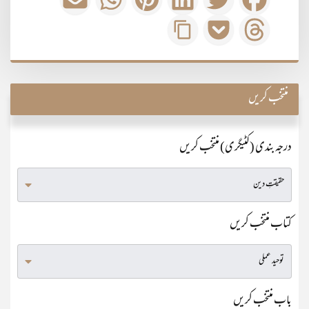
منتخب کریں
درجہ بندی (کٹیگری) منتخب کریں
کتاب منتخب کریں
باب منتخب کریں