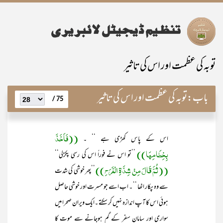
توبہ کی عظمت اور اس کی تاثیر
باب:
توبہ کی عظمت اور اس کی تاثیر
75 /
((فَاَخَذَ
اس کے پاس کھڑی ہے ‘‘ ۔
بِخِطَامِھَا))
’’تو اس نے فوراً اس کی رسی پکڑلی‘‘
((ثُمَّ قَالَ مِنْ شِدَّۃِ الْفَرَحِ))
’’پھر خوشی کی شدت
سے وہ پکار اٹھا ‘‘ ۔ اب اسے جو مسرت اور خوشی حاصل
ہوئی اس کا آپ اندازہ نہیں کر سکتے ۔ایک ویران صحرا میں
سواری اور سامانِ سفر کے گم ہوجانے سے موت کا