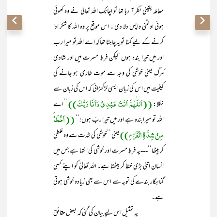
معاملہ یقینی نظر آ رہا تھا تو اچانک اللہ تعالیٰ نے وہ کھوئی
ہوئی اونٹنی واپس دلا دی ۔ اس موقع پر وہ اللہ کا شکر ادا
کرنے کے لیے کہنا تو یہ چاہتا تھا کہ اے اللہ تو میرا رب
اور میں تیرا بندہ ہوں ‘لیکن فرطِ مسرت میں اور شادی
ٔمرگ یعنی خوشی کی وجہ سے موت طاری ہو جانے کی
کیفیت میں اس کی زبان ایسی لڑکھڑائی کہ اس کی زبان سے
((اَللّٰھُمَّ اَنْتَ عَبْدِیْ وَاَنَا رَبُّکَ))
نکلا:
’’اے
((اَخْطَأَ
اللہ تو میرا بندہ ہے اور میں تیرا ربّ ہوں!‘‘
مِنْ شِدَّۃِ الْفَرَحِ))
یعنی ’’خوشی کی شدت سے وہ غلطی
کر بیٹھا‘‘---یہ فرطِ مسرت اور خوشی کی انتہا ہے جس میں
انسان اتنی بڑی خطا کر بیٹھتا ہے۔ اللہ تعالیٰ کو اپنے کسی
گناہگار بندے کی توبہ سے اس سے بھی زیادہ خوشی ہوتی
ہے۔
یہ تمثیل اس لیے بیان کی گئی کہ بعض حقائق