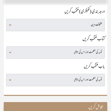
درجہ بندی (کٹیگری) منتخب کریں
کتاب منتخب کریں
باب منتخب کریں
تلاش کریں