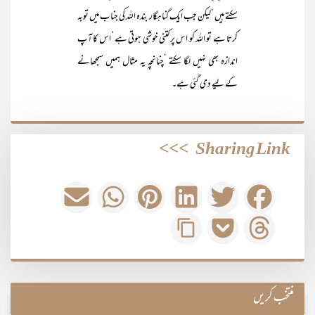
سکتے ہیں ‘لیکن جب ایک گناہگار بندہ اللہ کی جناب میں توبہ
کرتا ہے تو اللہ کو اس پر کتنی خوشی ہوتی ہے ‘اس کا آپ
اندازہ بھی نہیں لگا سکتے ‘چنانچہ یہ مثال ہمیں سمجھانے
کے لیے دی گئی ہے۔
>>>
Sharing Link
منتخب کریں