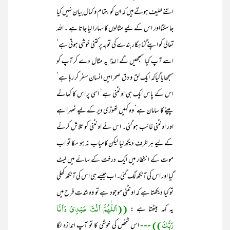
اتنے لطیف ہوتے ہیں کہ ان کو بتمام و کمال بیان نہیں کیا
جا سکتااور اس کے لیے مثالوں کا سہارا لیا جاتا ہے ۔ اللہ
تعالیٰ کو اپنے گناہگار بندے کی توبہ پر کتنی خوشی ہوتی ہے‘
اسے آپ کیا سمجھیں گے! لہذا یہ مثال دے کر آپ کو
سمجھایا گیاکہ ایک لق و دق صحرا میں انسان سفر کر رہا ہے‘
اس کے پاس ایک ہی اونٹنی ہے‘ اسی پر اس کا کھانے
پینے کا سامان ہے‘ وہ کہیں تھوڑی دیر کے لیے ٹھہرا ہے
اور اونٹنی غائب ہو گئی۔ اس نے اونٹنی کو تلاش کرنے
کے لیے ہر طرف دیکھ لیا لیکن کامیاب نہ ہو سکا تو اب
موت کے انتظار میں ایک درخت کے سائے میں لیٹ
گیا اور اس کی آنکھ لگ گئی۔ اب جیسے ہی اس کی آنکھ کھلی
تو کیا دیکھتا ہے کہ اونٹنی موجود ہے تو وہ شدتِ فرح میں
((اَللّٰھُمَّ اَنْتَ عَبْدِیْ وَاَنَا
یہ کہہ بیٹھتا ہے :
رَبُّکَ)) ---
اس شخص کی خوشی کا تو آپ اندازہ لگا