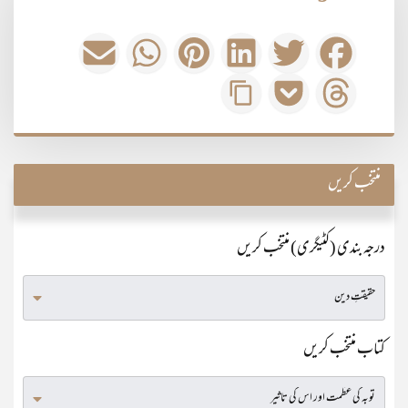
منتخب کریں
درجہ بندی (کٹیگری) منتخب کریں
کتاب منتخب کریں