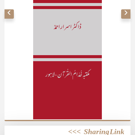
ڈاکٹر اسرار احمدؒ
مکتبہ خُدّامُ القُرآن،لاہور
>>>
Sharing Link