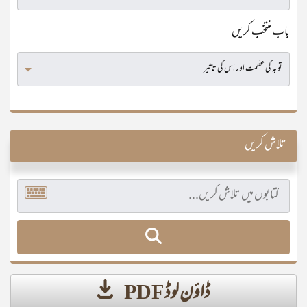
باب منتخب کریں
تلاش کریں
ڈاؤن لوڈ PDF