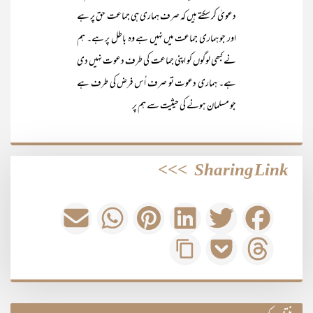
دعویٰ کر سکتے ہیں کہ صرف ہماری ہی جماعت حق پر ہے
اور جو ہماری جماعت میں نہیں ہے وہ باطل پر ہے۔ ہم
نے کبھی لوگوں کو اپنی جماعت کی طرف دعوت نہیں دی
ہے۔ ہماری دعوت تو صرف اُس فرض کی طرف ہے
جو مسلمان ہونے کی حیثیت سے ہم پر
>>>
Sharing Link