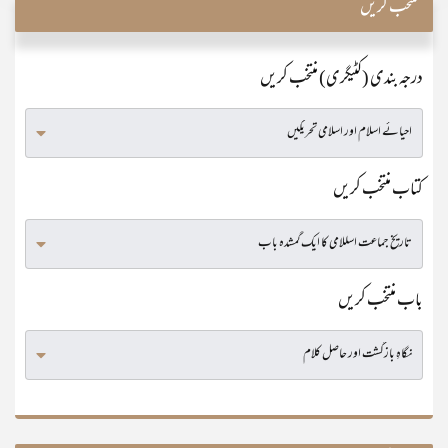
منتخب کریں
درجہ بندی (کٹیگری) منتخب کریں
کتاب منتخب کریں
باب منتخب کریں