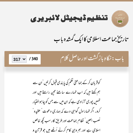
تاریخ جماعت اسللامی کا ایک گمشدہ باب
باب:
نگاہِ بازگشت اور حاصل کلام
340 /
کو قربان کر کے جماعتی نظم کی پابندی قبول کر لیں‘ ان سے
ہم کہتے ہیں کہ اب تمہارے سامنے تین راستے ہیں اور
تمہیں پوری آزادی ہے کہ ان میں سے جس کو چاہو اختیار
کرو۔ اگر تمہارا دل گواہی دے کہ ہماری دعوت‘ عقیدہ‘
نصب العین‘ نظام جماعت اور طریق کار سب کچھ خالص
اسلامی ہے اور ہم وہی کام کرنے اُٹھے ہیں جو قرآن و