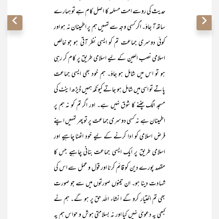
حدیث کی روسے امت مسلمہ کا اصل کام ہے تو ہمارے
ساتھ آ جاؤ۔ اگر کسی وجہ سے تمہیں ہم پر اطمینان نہ ہو اور
کوئی دوسری جماعت تم کو ایسی نظر آتی ہو جو خالص
اسلامی نصب العین کے لیے اسلامی طریق پر کام کر رہی
ہو تو اس میں شامل ہو جاؤ۔ ہم خود بھی ایسی جماعت
پاتے تو اسی میں شامل ہو جاتے کیونکہ ہمیں ڈیڑھ اینٹ کی
مسجد الگ چننے کا شوق نہیں ہے۔ اور اگر تم کو نہ ہم پر
اطمینان ہے نہ کسی دوسری جماعت پر تو پھر تمہیں اپنے
فرض اسلامی کو ادا کرنے کے لیے خود اٹھنا چاہیے اور
اسلامی طریق پر ایک ایسی جماعت بنانی چاہیے جس کا
مقصد پورے دین کو قائم کرنا اور قول و عمل سے اس کی
شہادت دینا ہو۔ ان تینوں صورتوں میں سے جو صورت
بھی تم اختیار کرو گے ا نشاء اللہ حق پر ہو گے۔ ہم نے
کبھی یہ دعویٰ نہیں کیا اور نہ بسلامتی ہوش و حواس ہم یہ