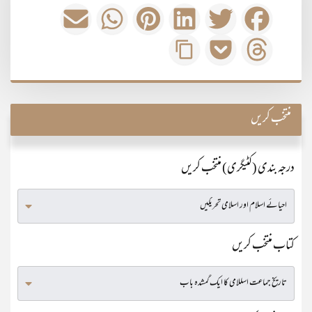
منتخب کریں
درجہ بندی (کٹیگری) منتخب کریں
کتاب منتخب کریں