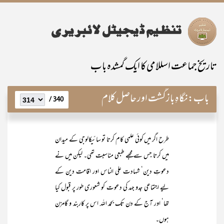
تاریخ جماعت اسللامی کا ایک گمشدہ باب
باب:
نگاہِ بازگشت اور حاصل کلام
340 /
طرح اگر میں کوئی علمی کام کرتا تو سائیکالوجی کے میدان
میں کرتا جس سے مجھے طبعی مناسبت تھی۔ لیکن میں نے
دعوتِ دین‘ شہادت علی الناس اور اقامت دین کے
لیے اجتماعی جدو جہد کی دعوت کو شعوری طور پر قبول کیا
تھا‘ اور آج کے دن تک بحمد اللہ اس پر کاربند و گامزن
ہوں۔