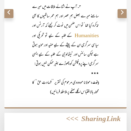
۳۔ آپ نے اثنائے ملاقات میں میرے
سامنے میرے بعض ہم عصر اور ہم عمر ساتھیوں کا بھی
تذکرہ کیا تھا‘ تو اس ضمن میں نوٹ کر لیجئے کہ آرٹس اور
کے طلبہ کے لیے تو تحریکی اور
Humanities
سیاسی سرگرمی ان کے پیشے کے لیے مفید اور مؤید ہوتی
ہے لیکن سائنس اور ٹیکنالوجی کے طلبہ کے لیے ایسی
سرگرمی اپنے پروفیشن کو چھوڑے بغیر ممکن نہیں ہوتی!
٭٭٭
مولانا مودودی مرحوم کی تقریر ’’شہادتِ حق‘‘ کا
(نوٹ:
محولہ بالا اقتباس اگلے صفحے پر ملاحظہ فرمائیں)
>>>
Sharing Link