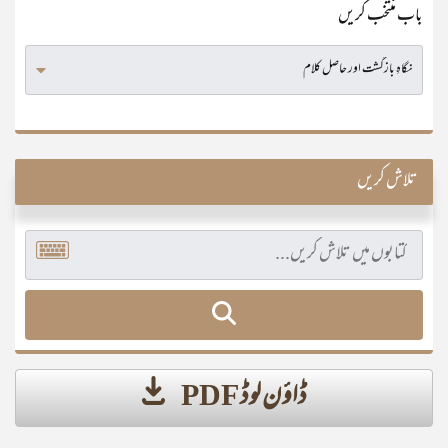
باب منتخب کریں
تلاش کریں
ڈاؤن لوڈ PDF