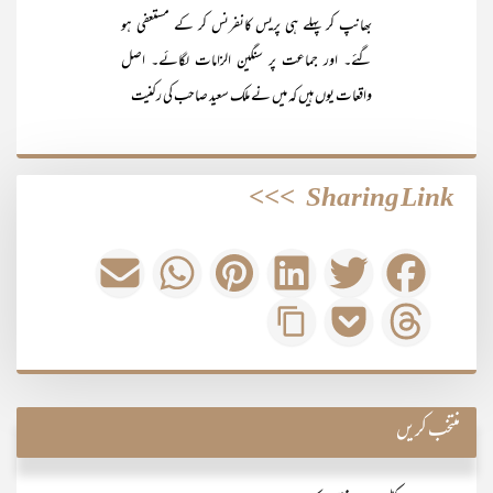
بھانپ کر پہلے ہی پریس کانفرنس کر کے مستعفی ہو
گئے۔ اور جماعت پر سنگین الزامات لگائے۔ اصل
واقعات یوں ہیں کہ میں نے ملک سعید صاحب کی رکنیت
>>>
Sharing Link
منتخب کریں