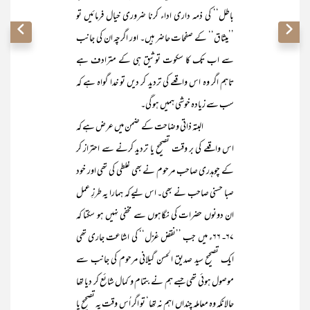
باطل‘‘ کی ذمہ داری اداء کرنا ضروری خیال فرمائیں تو
’’میثاق‘‘ کے صفحات حاضر ہیں۔ اور اگرچہ ان کی جانب
سے اب تک کا سکوت توثیق ہی کے مترادف ہے
تاہم اگر وہ اس واقعے کی تردید کر دیں تو خدا گواہ ہے کہ
سب سے زیادہ خوشی ہمیں ہو گی۔
البتہ ذاتی وضاحت کے ضمن میں عرض ہے کہ
اس واقعے کی بر وقت تصحیح یا تردید کرنے سے احتراز کر
کے چوہدری صاحب مرحوم نے بھی غلطی کی تھی اور خود
صبا حسنی صاحب نے بھی۔ اس لیے کہ ہمارا یہ طرزِ عمل
ان دونوں حضرات کی نگاہوں سے مخفی نہیں ہو سکتا کہ
۶۷- ۶۶ء میں جب ’’نقض غزل‘‘ کی اشاعت جاری تھی
ایک تصحیح سید صدیق الحسن گیلانی مرحوم کی جانب سے
موصول ہوئی تھی جسے ہم نے بتمام و کمال شائع کر دیا تھا
حالانکہ وہ معاملہ چنداں اہم نہ تھا‘ تو اگر اُس وقت یہ تصحیح یا