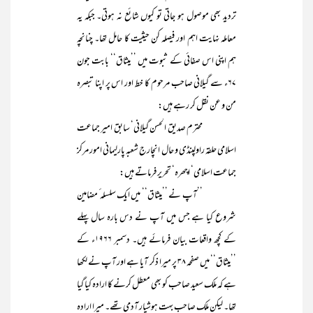
تردید بھی موصول ہو جاتی تو کیوں شائع نہ ہوتی۔ جبکہ یہ
معاملہ نہایت اہم اور فیصلہ کن حیثیت کا حامل تھا۔ چنانچہ
ہم اپنی اس صفائی کے ثبوت میں ’’میثاق‘‘ بابت جون
۶۷ء سے گیلانی صاحب مرحوم کا خط اور اس پر اپنا تبصرہ
من و عن نقل کر رہے ہیں:
محترم صدیق الحسن گیلانی‘ سابق امیر جماعت
اسلامی حلقہ راولپنڈی و حال انچارج شعبہ پارلیمانی امور مرکز
جماعت اسلامی‘ اچھرہ‘ تحریر فرماتے ہیں:
’’آپ نے ’’میثاق‘‘ میں ایک سلسلہ ٔ مضامین
شروع کیا ہے جس میں آپ نے دس بارہ سال پہلے
کے کچھ واقعات بیان فرمائے ہیں۔ دسمبر ۱۹۶۶ء کے
’’میثاق‘‘ میں صفحہ ۳۸ پر میرا ذکر آیا ہے اور آپ نے لکھا
ہے کہ ملک سعید صاحب کو بھی معطل کرنے کا ارادہ کیا گیا
تھا۔ لیکن ملک صاحب بہت ہوشیار آدمی تھے۔ میرا ارادہ