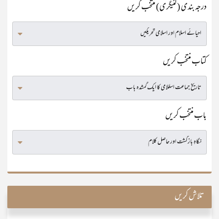
درجہ بندی (کٹیگری) منتخب کریں
کتاب منتخب کریں
باب منتخب کریں
تلاش کریں