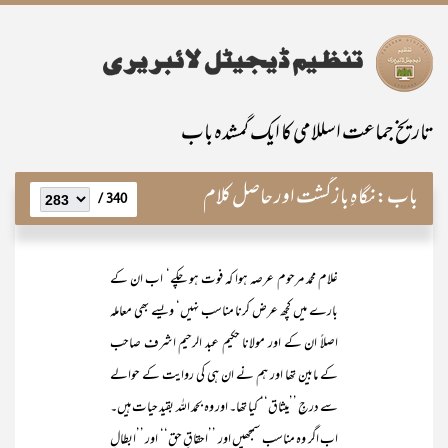
تاریخ جماعت اسللامی کا ایک گمشدہ باب
باب:
نگاہِ بازگشت اور حاصل کلام
340 /
غلام محمد مرحوم عرصہ ہوا کہ فوت ہو چکے‘ اب ان کے
بارے میں کچھ عرض کرنا مناسب نہیں‘ ویسے بھی معاملہ
اصلاً ان کے اور مولانا حکیم عبد الرحیم اشرف صاحب
کے مابین تھا اور ہم نے ان ہی کی روایت کے حوالے
سے درجِ ’’میثاق‘‘ کیا تھا۔ اور وہ بحمد اللہ بقید حیات ہیں۔
اب اگر وہ مناسب سمجھیں اور ’’احقاقِ حق‘‘ اور ’’ابطالِ