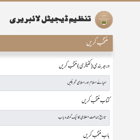
منتخب کریں
درجہ بندی (کٹیگری) منتخب کریں
کتاب منتخب کریں
باب منتخب کریں