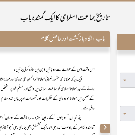
تاریخ جماعت اسللامی کا ایک گمشدہ باب
باب:
نگاہِ بازگشت اور حاصل کلام
اس وقت اس کے حوالے سے دو باتیں ذہن میں تازہ کر لی جائیں:
ایک یہ کہ مولانا محمد منظور نعمانی مولانا ابو الحسن علی ندوی اور مولانا 
جانے کے بعد مولانا اصلاحی کو جماعت اسلامی میں واضح اور مسلّم طور پر ’’شخ
کے ضمن میں مولانا مودودی کے نظریات اور تصورات اوپر بیان شدہ مقدم الذ
حامل تھے۔
چنانچہ ان ’’دو بڑوں‘‘ کے مابین‘ سترہ سالہ رفاقت کے دوران‘ دعوتی او
تعاضد و تناصر کے باوصف اندر ہی اندر ایک کشمکش بھی جاری رہی‘ جو آغاز میں