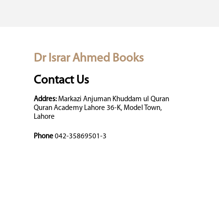
Dr Israr Ahmed Books
Contact Us
Addres:
Markazi Anjuman Khuddam ul Quran
Quran Academy Lahore 36-K, Model Town,
Lahore
Phone
042-35869501-3