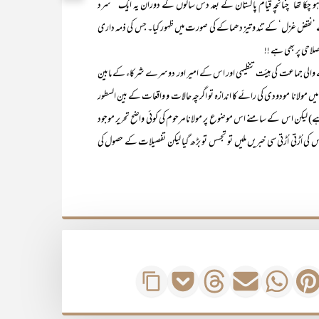
 ظہور ہو چکا تھا‘ چنانچہ قیام پاکستان کے بعد دس سالوں کے دوران یہ ایک ’’سرد
ے ’نقض غزل‘ کے تند و تیز دھماکے کی صورت میں ظہور کیا۔ جس کی ذمہ داری
اصلاحی پر بھی ہے !!
 جماعت کی ہیئت تنظیمی اور اس کے امیر اور دوسرے شرکاء کے مابین
 مولانا مودودی کی رائے کا اندازہ تو اگرچہ حالات و واقعات کے بین السطور
ے) لیکن اس کے سامنے اس موضوع پر مولانا مرحوم کی کوئی واضح تحریر موجود
س کی اُڑتی اُڑتی سی خبریں ملیں تو تجسس تو بڑھ گیا لیکن تفصیلات کے حصول کی