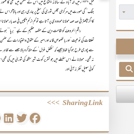
قبل ۱۹۴۶ء میں الٰہ آباد کے سالانہ اجتماع میں اس کے ضمن میں تلخی کا
جنگ‘‘ کی صورت میں مرکزی مجلس شوریٰ کی سطح پر جاری رہی اور بالآخر اس ن
کا اگر پچھتر فی صد حصہ مولانا مودودی پر آتا ہے تو کم از کم پچیس فی صد بار مولانا 
راقم الحروف کو اقامت دین کے مقصد عظیم کے لیے ’’برپا‘‘ ہونے والی
تعلقات کی نوعیت‘ اور بالخصوص قائد اور امیر کے حقوق و اختیارات کے ضمن میں
سے پوری طرح ہو گیا تھا (جیسے کہ ’نقض غزل‘ کے متذکرہ بالا حصے سے ظاہر ہ
نہ تھی۔ مولانا نے اس سلسلے میں جو تقریر کوٹ شیر سنگھ کی شوریٰ میں کی تھی ا
کوئی سبیل نظر نہ آئی اور
>>>
Sharing Link